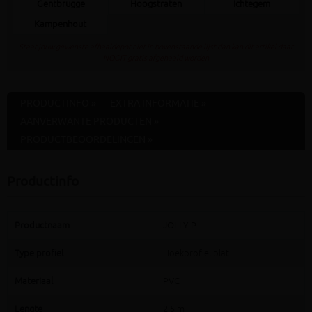
Gentbrugge
Hoogstraten
Ichtegem
Kampenhout
Staat jouw gewenste afhaaldepot niet in bovenstaande lijst dan kan dit artikel daar
NOOIT gratis afgehaald worden
PRODUCTINFO »
EXTRA INFORMATIE »
AANVERWANTE PRODUCTEN »
PRODUCTBEOORDELINGEN »
Productinfo
Productnaam
JOLLY-P
Type profiel
Hoekprofiel plat
Materiaal
PVC
Lengte
2,5 m