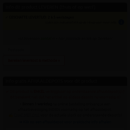
Info dit product LEVEREN (thuis of op werf)
✓ GESCHATTE LEVERTIJD: 2 à 5 werkdagen
info
tijden zijn indicatief; klik op de i-knop voor meer info:
vul bovenaan
aantal
in + hier postcode en klik op 'bereken'
Bereken leverkost & methode »
Info gratis AFHAALDEPOTS voor dit product
✓ Dit product is
ENKEL
verkrijgbaar op onderstaande afhaaldepot(s) (!
dit betekent niet dat het artikel op al deze depots nu voorradig is)
•
Binnen 1 werkdag
na online bestelling ontvang je een
afhaalbevestiging INDIEN voorradig op het afhaaldepot.
✍
CHAT MET ONS
voor de actuele stock op onderstaande depot(s)
➥ Klik op een afhaaldepot voor praktische info afhalen