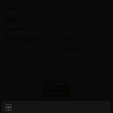
Breedte
3 mm
Hoogte
10 mm
Kleur/Afwerking
Grafietzwart
Artikelcode fabrikant
GS 100
EAN
4011832006067
Schluter JOLLY
(446.5KB)
Extra informatie