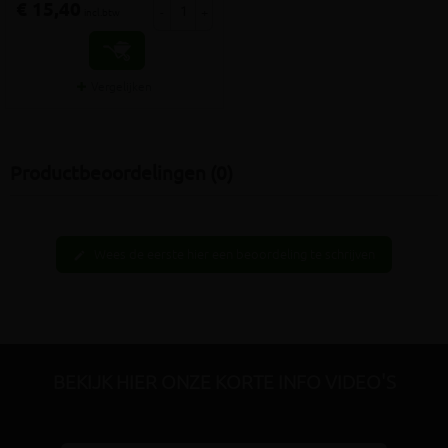
€ 15,40
-
+
incl.btw
Vergelijken
Productbeoordelingen (0)
Wees de eerste hier een beoordeling te schrijven
edit
BEKIJK HIER ONZE KORTE INFO VIDEO'S