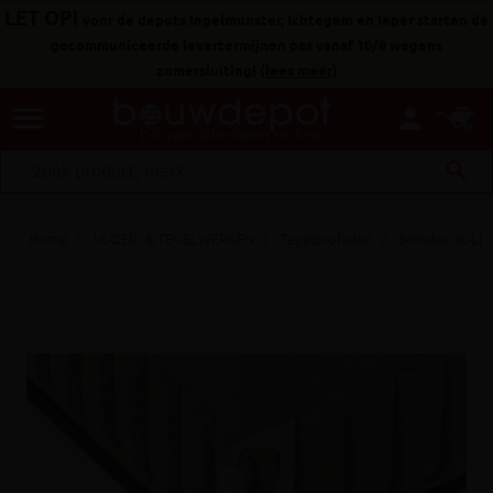
LET OP!
voor de depots Ingelmunster, Ichtegem en Ieper starten de
gecommuniceerde levertermijnen pas vanaf 10/8 wegens
zomersluiting!
(
lees meer
)
menu
person
search
Home
VLOER- & TEGELWERKEN
Tegelprofielen
Schluter JOLLY