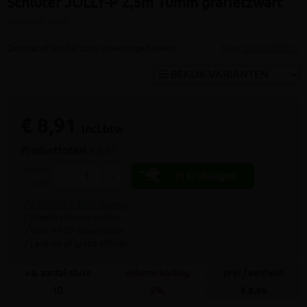
Schluter JOLLY-P 2,5m 10mm grafietzwart
(artikel ID: 1656)
Decoratief profiel voor uitwendige hoeken
Meer productinfo »
€ 8,91
incl.btw
Producttotaal:
€ 8,91
aantal
In kruiwagen
-
+
stuks
9.4/10 uit 7.800+ reviews
Steeds scherpe prijzen
Voor PROF & particulier
Leveren of gratis afhalen
v.a. aantal stuks
volume korting
prijs / eenheid
10
5%
€ 8,46