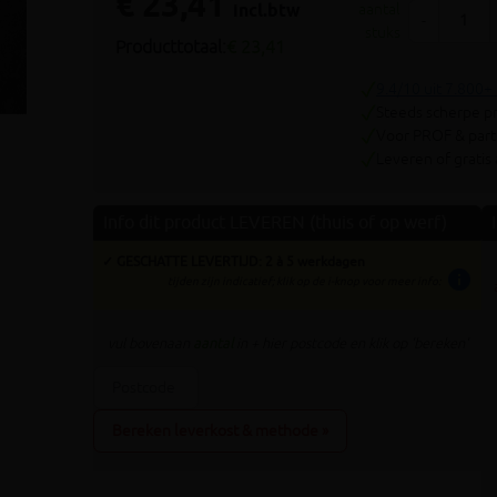
€ 23,41
Volgende
incl.btw
aantal
-
stuks
Producttotaal:
€ 23,41
9.4/10 uit 7.800+
Steeds scherpe pr
Voor PROF & parti
Leveren of gratis
Info dit product LEVEREN (thuis of op werf)
✓ GESCHATTE LEVERTIJD: 2 à 5 werkdagen
info
tijden zijn indicatief; klik op de i-knop voor meer info:
vul bovenaan
aantal
in + hier postcode en klik op 'bereken'
Bereken leverkost & methode »