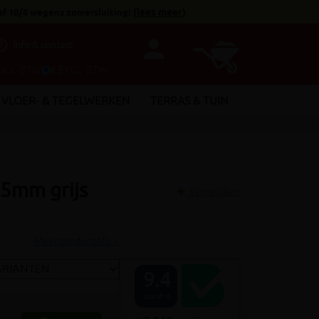
af 10/8 wegens zomersluiting!
(
lees meer
)
person
utline
Info & contact
INCL. BTW
€ EXCL. BTW
VLOER- & TEGELWERKEN
TERRAS & TUIN
5mm grijs
Vergelijken
Meer productinfo »
9.4
Out of 10