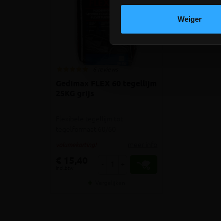
Weiger
6 reviews
Gedimax FLEX 60 tegellijm
25KG grijs
Flexibele tegellijm tot
tegelformaat 60/60
meer info
volumekorting!
€ 15,40
-
+
incl.btw
Vergelijken