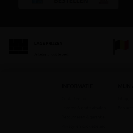
LAGE PRIJZEN
Je betaalt nooit te veel!
INFORMATIE
MIJN
Contacteer ons
Inloggen
Leveren & gratis afhalen
Een acc
Retourneren & garantie
Privacy- en cookiebeleid