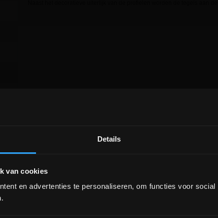
Naast het decoratieve uiterlijk van de profielen worden de tegels aan d
Details
DEPOT INGELMUNSTER EN
ICHTEGEM GESLOTEN!
k van cookies
ent en advertenties te personaliseren, om functies voor social
depot Ingelmunster en Ichtegem zijn nog
gesloten t.e.m. 9/8 wegens bouwverlof!
.
lees hier meer!