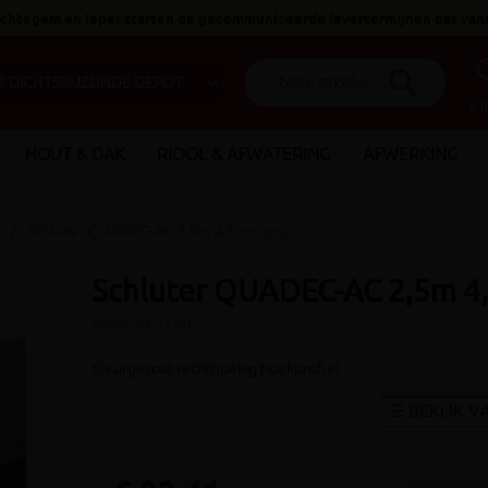
 Ichtegem en Ieper starten de gecommuniceerde levertermijnen pas van
help_o
search
€ 
HOUT & DAK
RIOOL & AFWATERING
AFWERKING
n
Schluter QUADEC-AC 2,5m 4,5mm grijs
Schluter QUADEC-AC 2,5m 4,
(artikel ID: 1739)
Kleurgecoat rechthoekig hoekprofiel
_arrow_right