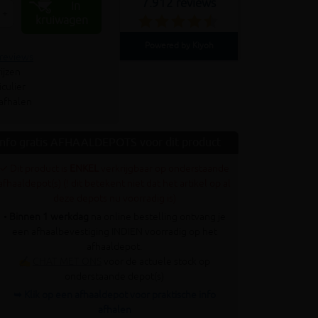
7.912 reviews
In
+
kruiwagen
Powered by Kiyoh
 reviews
ijzen
culier
 afhalen
Info gratis AFHAALDEPOTS voor dit product
✓ Dit product is
ENKEL
verkrijgbaar op onderstaande
afhaaldepot(s) (! dit betekent niet dat het artikel op al
deze depots nu voorradig is)
•
Binnen 1 werkdag
na online bestelling ontvang je
een afhaalbevestiging INDIEN voorradig op het
afhaaldepot.
✍
CHAT MET ONS
voor de actuele stock op
onderstaande depot(s)
➥ Klik op een afhaaldepot voor praktische info
afhalen