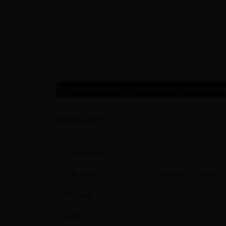
PRODUCTINFO »
AANVERWANTE PRODUCTEN
Productinfo
Productnaam
QUADEC-AC
Type profiel
Hoekprofiel vierkant
Materiaal
Aluminium
Lengte
2,5 m