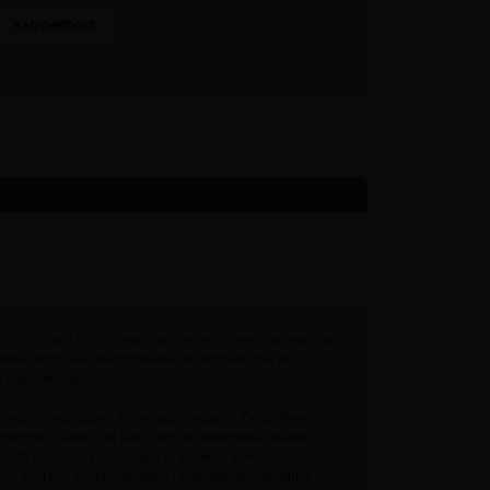
Kampenhout
Staat jouw gewenste afhaaldepot niet in bovenstaande lijst dan
kan dit artikel daar NOOIT gratis afgehaald worden
coat aluminium voor uitwendige hoeken in wandbetegeling
rofiel vormt een rechthoekige buitenhoek voor de
e tegel bepaald.
 vaste voegafstand tot de tegel bepaald. De profielen
werkingen, zodat u de kleur van de uitwendige hoeken
sante accenten kunt zorgen in de decoratieve
r
-QUADEC-FS of Schlüter
-DESIGNLINE-sierstrips.
®
®