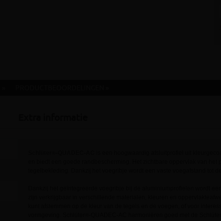
 »
PRODUCTBEOORDELINGEN »
Extra informatie
Schlüter
-QUADEC-AC
is een hoogwaardig afsluitprofiel uit kleurge
®
en biedt een goede randbescherming. Het zichtbare oppervlak van het p
tegelbekleding. Dankzĳ het voegribje wordt een vaste voegafstand tot d
Dankzij het geïntegreerde voegribje bij de aluminiumprofielen wordt een
zijn verkrijgbaar in verschillende materialen, kleuren en oppervlakteaf
kunt afstemmen op de kleur van de tegels en de voegen, of voor interes
vormgeving. Schlüter
-QUADEC-AC harmoniëren goed met de Schlüte
®