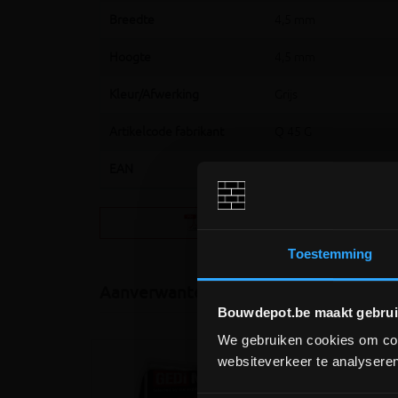
Breedte
4,5 mm
Hoogte
4,5 mm
Kleur/Afwerking
Grijs
Artikelcode fabrikant
Q 45 G
EAN
4011832118586
Schluter Quadec
(531.7KB)
Toestemming
Aanverwante producten
Bouwdepot.be maakt gebrui
We gebruiken cookies om cont
websiteverkeer te analyseren