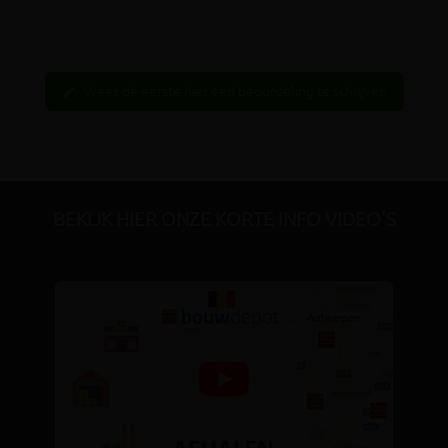
Wees de eerste hier een beoordeling te schrijven
edit
BEKIJK HIER ONZE KORTE INFO VIDEO'S