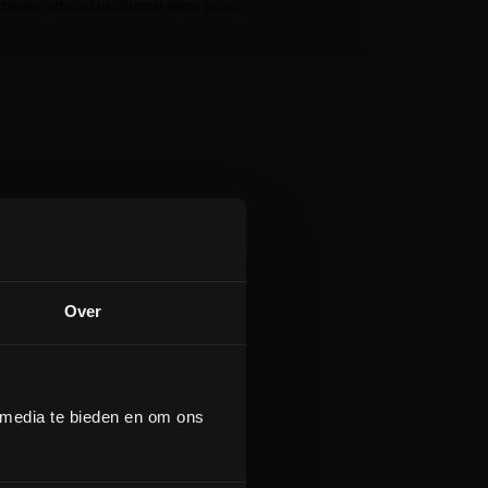
e randen effectief beschermd tegen stoten.
Over
 media te bieden en om ons