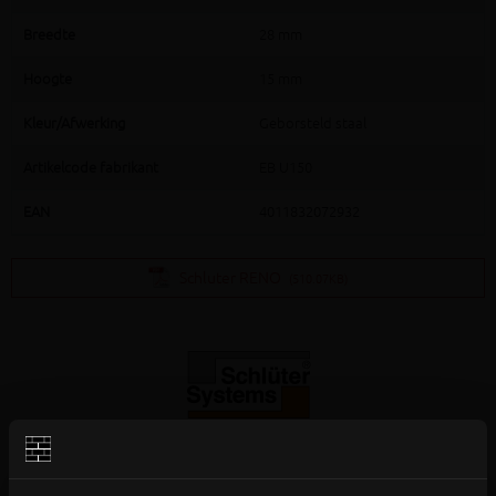
Breedte
28 mm
Hoogte
15 mm
Kleur/Afwerking
Geborsteld staal
Artikelcode fabrikant
EB U150
EAN
4011832072932
Schluter RENO
(510.07KB)
Extra informatie