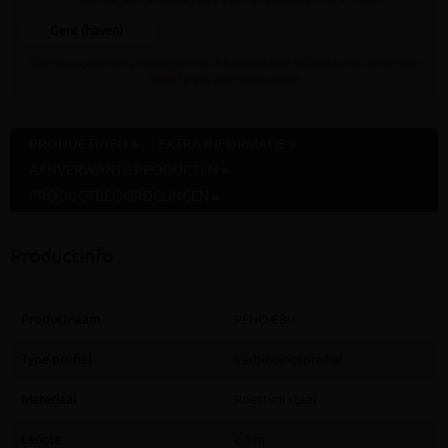
Gent (haven)
Staat jouw gewenste afhaaldepot niet in bovenstaande lijst dan kan dit artikel daar
NOOIT gratis afgehaald worden
PRODUCTINFO »
EXTRA INFORMATIE »
AANVERWANTE PRODUCTEN »
PRODUCTBEOORDELINGEN »
Productinfo
Productnaam
RENO-EBU
Type profiel
Verbindingsprofiel
Materiaal
Roestvrij staal
Lengte
2,5 m