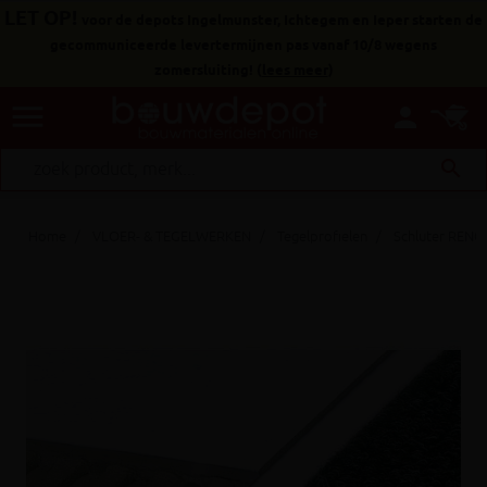
LET OP!
voor de depots Ingelmunster, Ichtegem en Ieper starten de
gecommuniceerde levertermijnen pas vanaf 10/8 wegens
zomersluiting!
(
lees meer
)
menu
person
search
Home
VLOER- & TEGELWERKEN
Tegelprofielen
Schluter RENO