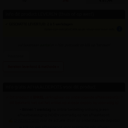
10
5%
€ 87,44
Info dit product LEVEREN (thuis of op werf)
✓ GESCHATTE LEVERTIJD: 2 à 5 werkdagen
info
tijden zijn indicatief; klik op de i-knop voor meer info:
vul bovenaan
aantal
in + hier postcode en klik op 'bereken'
Bereken leverkost & methode »
Info gratis AFHAALDEPOTS voor dit product
✓ Dit product is
ENKEL
verkrijgbaar op onderstaande afhaaldepot(s) (!
dit betekent niet dat het artikel op al deze depots nu voorradig is)
•
Binnen 1 werkdag
na online bestelling ontvang je een
afhaalbevestiging INDIEN voorradig op het afhaaldepot.
✍
CHAT MET ONS
voor de actuele stock op onderstaande depot(s)
➥ Klik op een afhaaldepot voor praktische info afhalen