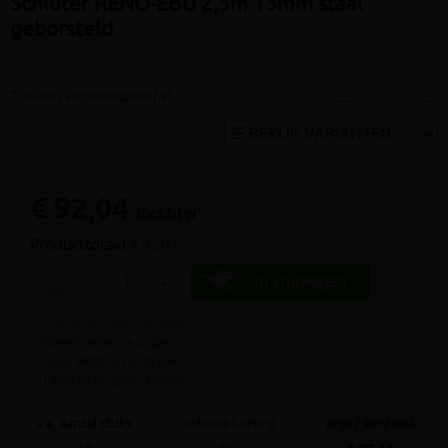
Schluter RENO-EBU 2,5m 15mm staal
geborsteld
(artikel ID: 1776)
Traploos verbindingsprofiel
Meer productinfo »
€ 92,04
incl.btw
Producttotaal:
€ 92,04
aantal
In kruiwagen
-
+
stuks
9.4/10 uit 7.800+ reviews
Steeds scherpe prijzen
Voor PROF & particulier
Leveren of gratis afhalen
v.a. aantal stuks
volume korting
prijs / eenheid