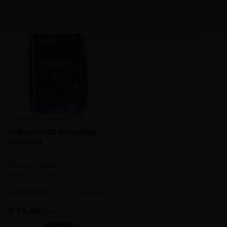
6 reviews
Gedimax FLEX 60 tegellijm
25KG grijs
Flexibele tegellijm tot
tegelformaat 60/60
meer info
volumekorting!
€ 15,40
-
+
incl.btw