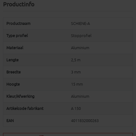
Productinfo
Productnaam
SCHIENE-A
Type profiel
Stopprofiel
Materiaal
Aluminium
Lengte
2,5 m
Breedte
3 mm
Hoogte
15 mm
Kleur/Afwerking
Aluminium
Artikelcode fabrikant
A 150
EAN
4011832000263