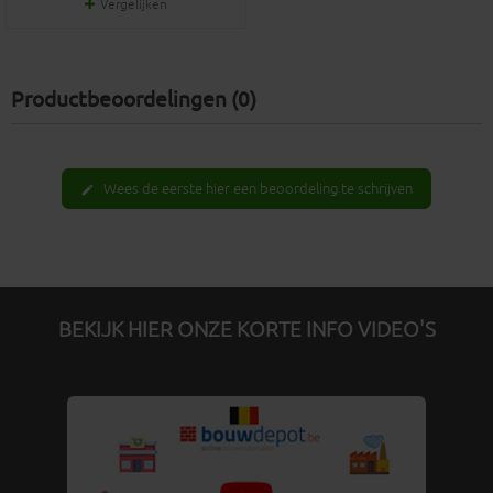
Vergelijken
Productbeoordelingen (0)
Wees de eerste hier een beoordeling te schrijven
edit
BEKIJK HIER ONZE KORTE INFO VIDEO'S