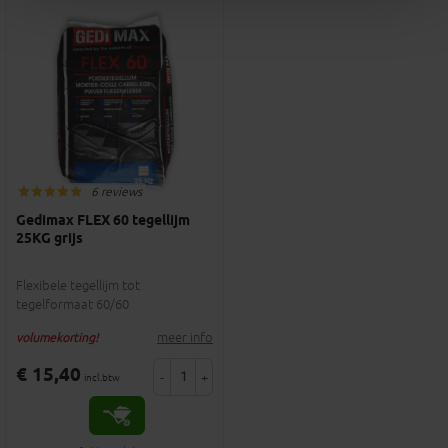
6 reviews
Gedimax FLEX 60 tegellijm
25KG grijs
Flexibele tegellijm tot
tegelformaat 60/60
meer info
volumekorting!
€ 15,40
-
+
incl.btw