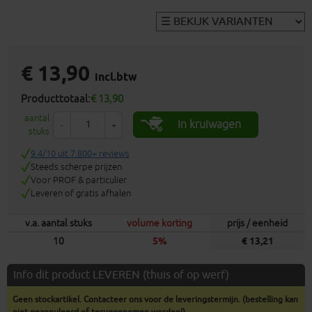
€ 13,90
incl.btw
Producttotaal:
€ 13,90
aantal
In kruiwagen
-
+
stuks
9.4/10 uit 7.800+ reviews
Steeds scherpe prijzen
Voor PROF & particulier
Leveren of gratis afhalen
v.a. aantal stuks
volume korting
prijs / eenheid
10
5%
€ 13,21
Info dit product LEVEREN (thuis of op werf)
Geen stockartikel. Contacteer ons voor de leveringstermijn. (bestelling kan
niet geannuleerd of teruggenomen worden!)