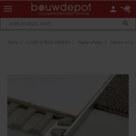
menu
person
search
Home
VLOER- & TEGELWERKEN
Tegelprofielen
Schluter SCHI
keyboard_arrow_right
Volgen