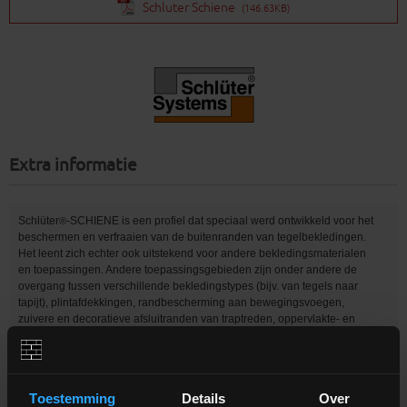
Schluter Schiene
(146.63KB)
Extra informatie
Schlüter
-SCHIENE is een profiel dat speciaal werd ontwikkeld voor het
®
beschermen en verfraaien van de buitenranden van tegelbekledingen.
Het leent zich echter ook uitstekend voor andere bekledingsmaterialen
en toepassingen. Andere toepassingsgebieden zijn onder andere de
overgang tussen verschillende bekledingstypes (bijv. van tegels naar
tapijt), plintafdekkingen, randbescherming aan bewegingsvoegen,
zuivere en decoratieve afsluitranden van traptreden, oppervlakte- en
veldbegrenzingen van uiteenlopende aard, en een zuivere begrenzing
voor bekledingsmaterialen zoals tapijt, parket, laminaat, natuursteen of
epoxyvloeren.
Toestemming
Details
Over
De belastingen die ter hoogte van de rand optreden, worden door de