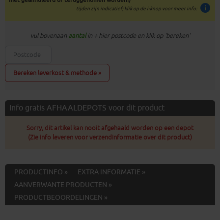
info
tijden zijn indicatief; klik op de i-knop voor meer info:
vul bovenaan
aantal
in + hier postcode en klik op 'bereken'
Bereken leverkost & methode »
Info gratis AFHAALDEPOTS voor dit product
Sorry, dit artikel kan nooit afgehaald worden op een depot
(Zie info leveren voor verzendinformatie over dit product)
PRODUCTINFO »
EXTRA INFORMATIE »
AANVERWANTE PRODUCTEN »
PRODUCTBEOORDELINGEN »