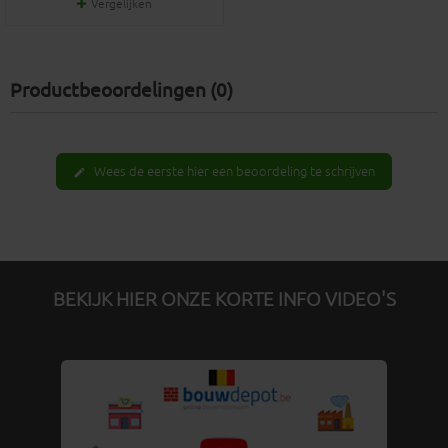
Vergelijken
Productbeoordelingen (0)
Wees de eerste hier een beoordeling te schrijven
edit
BEKIJK HIER ONZE KORTE INFO VIDEO'S