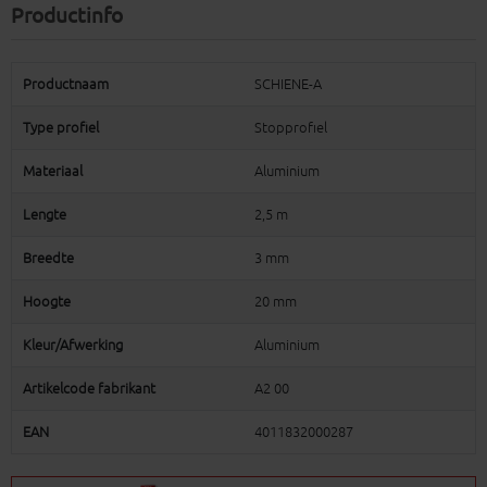
Productinfo
Productnaam
SCHIENE-A
Type profiel
Stopprofiel
Materiaal
Aluminium
Lengte
2,5 m
Breedte
3 mm
Hoogte
20 mm
Kleur/Afwerking
Aluminium
Artikelcode fabrikant
A2 00
EAN
4011832000287