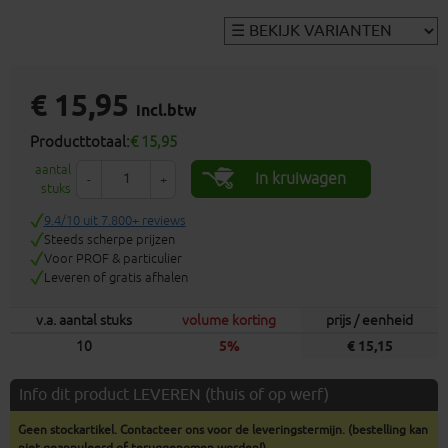
€ 15,95
incl.btw
Producttotaal:
€ 15,95
aantal
In kruiwagen
-
+
stuks
9.4/10 uit 7.800+ reviews
Steeds scherpe prijzen
Voor PROF & particulier
Leveren of gratis afhalen
v.a. aantal stuks
volume korting
prijs / eenheid
10
5%
€ 15,15
Info dit product LEVEREN (thuis of op werf)
Geen stockartikel. Contacteer ons voor de leveringstermijn. (bestelling kan
niet geannuleerd of teruggenomen worden!)