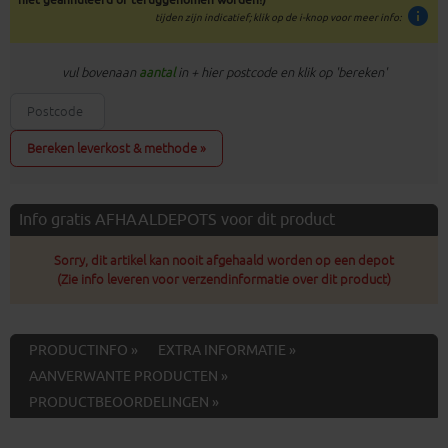
info
tijden zijn indicatief; klik op de i-knop voor meer info:
vul bovenaan
aantal
in + hier postcode en klik op 'bereken'
Bereken leverkost & methode »
Info gratis AFHAALDEPOTS voor dit product
Sorry, dit artikel kan nooit afgehaald worden op een depot
(Zie info leveren voor verzendinformatie over dit product)
PRODUCTINFO »
EXTRA INFORMATIE »
AANVERWANTE PRODUCTEN »
PRODUCTBEOORDELINGEN »