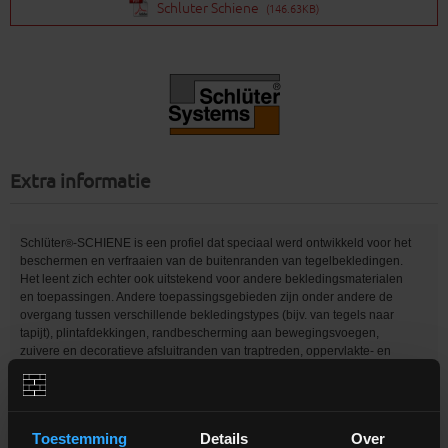
Schluter Schiene
(146.63KB)
Extra informatie
Schlüter
-SCHIENE is een profiel dat speciaal werd ontwikkeld voor het
®
beschermen en verfraaien van de buitenranden van tegelbekledingen.
Het leent zich echter ook uitstekend voor andere bekledingsmaterialen
en toepassingen. Andere toepassingsgebieden zijn onder andere de
overgang tussen verschillende bekledingstypes (bijv. van tegels naar
tapijt), plintafdekkingen, randbescherming aan bewegingsvoegen,
zuivere en decoratieve afsluitranden van traptreden, oppervlakte- en
veldbegrenzingen van uiteenlopende aard, en een zuivere begrenzing
voor bekledingsmaterialen zoals tapijt, parket, laminaat, natuursteen of
epoxyvloeren.
Toestemming
Details
Over
De belastingen die ter hoogte van de rand optreden, worden door de