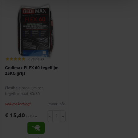
6 reviews
Gedimax FLEX 60 tegellijm
25KG grijs
Flexibele tegellijm tot
tegelformaat 60/60
meer info
volumekorting!
€ 15,40
-
+
incl.btw