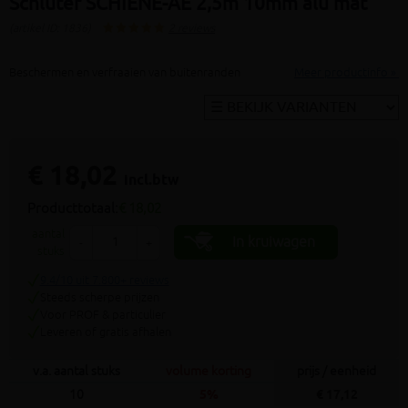
Schluter SCHIENE-AE 2,5m 10mm alu mat
(artikel ID: 1836)
2 reviews
Beschermen en verfraaien van buitenranden
Meer productinfo »
€ 18,02
incl.btw
Producttotaal:
€ 18,02
aantal
In kruiwagen
-
+
stuks
9.4/10 uit 7.800+ reviews
Steeds scherpe prijzen
Voor PROF & particulier
Leveren of gratis afhalen
v.a. aantal stuks
volume korting
prijs / eenheid
10
5%
€ 17,12