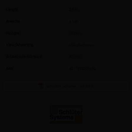
Lengte
2,5 m
Breedte
3 mm
Hoogte
10 mm
Kleur/Afwerking
Mat aluminium
Artikelcode fabrikant
AE 100
EAN
4011832000430
Schluter Schiene
(146.63KB)