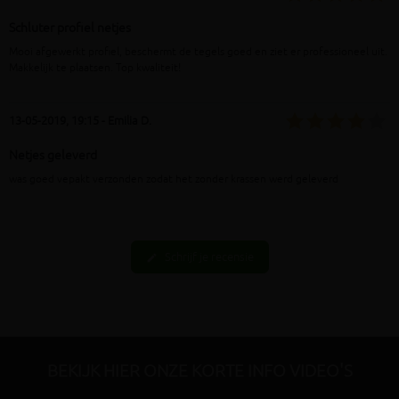
Schluter profiel netjes
Mooi afgewerkt profiel, beschermt de tegels goed en ziet er professioneel uit.
Makkelijk te plaatsen. Top kwaliteit!
13-05-2019, 19:15 - Emilia D.
Netjes geleverd
was goed vepakt verzonden zodat het zonder krassen werd geleverd
Schrijf je recensie
edit
BEKIJK HIER ONZE KORTE INFO VIDEO'S