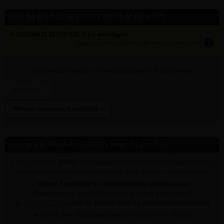
Info dit product LEVEREN (thuis of op werf)
✓ GESCHATTE LEVERTIJD: 2 à 5 werkdagen
info
tijden zijn indicatief; klik op de i-knop voor meer info:
vul bovenaan
aantal
in + hier postcode en klik op 'bereken'
Bereken leverkost & methode »
Info gratis AFHAALDEPOTS voor dit product
✓ Dit product is
ENKEL
verkrijgbaar op onderstaande afhaaldepot(s) (!
dit betekent niet dat het artikel op al deze depots nu voorradig is)
•
Binnen 1 werkdag
na online bestelling ontvang je een
afhaalbevestiging INDIEN voorradig op het afhaaldepot.
✍
CHAT MET ONS
voor de actuele stock op onderstaande depot(s)
➥ Klik op een afhaaldepot voor praktische info afhalen