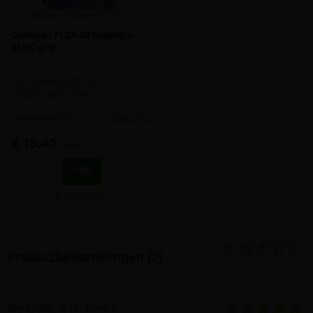
6 reviews
Gedimax FLEX 60 tegellijm
25KG grijs
Flexibele tegellijm tot
tegelformaat 60/60
meer info
volumekorting!
€ 15,40
-
+
incl.btw
Vergelijken
Productbeoordelingen (2)
06-02-2026, 16:12 - Thibo T.