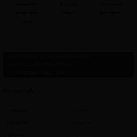
Bekkevoort
Booischot
Gent (haven)
Hoogstraten
Ichtegem
Ingelmunster
Meise
Staat jouw gewenste afhaaldepot niet in bovenstaande lijst dan kan dit artikel daar
NOOIT gratis afgehaald worden
PRODUCTINFO »
EXTRA INFORMATIE »
AANVERWANTE PRODUCTEN »
PRODUCTBEOORDELINGEN »
Productinfo
Productnaam
SCHIENE-AE
Type profiel
Stopprofiel
Materiaal
Aluminium