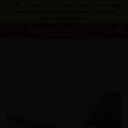
LET OP!
voor de depots Ingelmunster, Ichtegem en Ieper starten de
gecommuniceerde levertermijnen pas vanaf 10/8 wegens
zomersluiting!
(
lees meer
)
menu
person
search
Home
VLOER- & TEGELWERKEN
Tegelprofielen
Verbindings- e