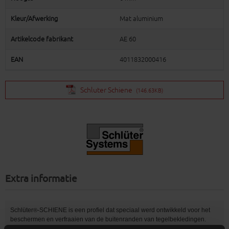
Kleur/Afwerking
Mat aluminium
Artikelcode fabrikant
AE 60
EAN
4011832000416
Schluter Schiene
(146.63KB)
Extra informatie
Schlüter
-SCHIENE is een profiel dat speciaal werd ontwikkeld voor het
®
beschermen en verfraaien van de buitenranden van tegelbekledingen.
Het leent zich echter ook uitstekend voor andere bekledingsmaterialen