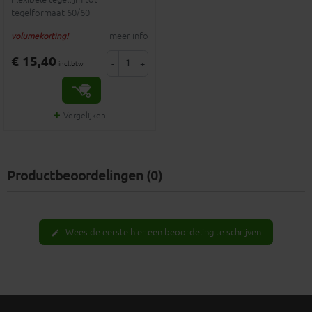
tegelformaat 60/60
meer info
volumekorting!
€ 15,40
-
+
incl.btw
Vergelijken
Productbeoordelingen (0)
Wees de eerste hier een beoordeling te schrijven
edit