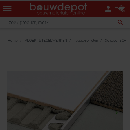
menu
person
search
Home
VLOER- & TEGELWERKEN
Tegelprofielen
Schluter SCHI
keyboard_arrow_right
Volgen