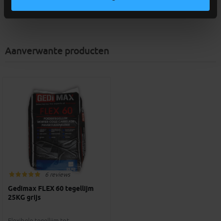
Afwerking
: Alu mat bruut geanodiseerd
Aanverwante producten
6 reviews
Gedimax FLEX 60 tegellijm
25KG grijs
Flexibele tegellijm tot