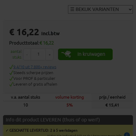
€ 16,22
incl.btw
Producttotaal:
€ 16,22
aantal
In kruiwagen
-
+
stuks
9.4/10 uit 7.800+ reviews
Steeds scherpe prijzen
Voor PROF & particulier
Leveren of gratis afhalen
v.a. aantal stuks
volume korting
prijs / eenheid
10
5%
€ 15,41
Info dit product LEVEREN (thuis of op werf)
✓ GESCHATTE LEVERTIJD: 2 à 5 werkdagen
info
tijden zijn indicatief; klik op de i-knop voor meer info: