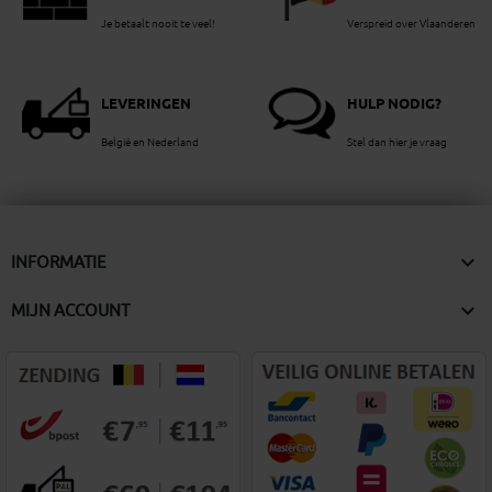
Je betaalt nooit te veel!
Verspreid over Vlaanderen
LEVERINGEN
HULP NODIG?
België en Nederland
Stel dan hier je vraag

INFORMATIE

MIJN ACCOUNT