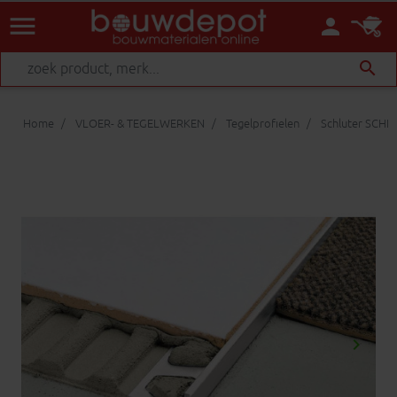
menu
person
search
Home
VLOER- & TEGELWERKEN
Tegelprofielen
Schluter SCHI
keyboard_arrow_right
Volgen