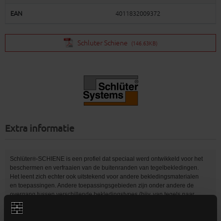
EAN
4011832009372
Schluter Schiene
(146.63KB)
Extra informatie
Schlüter
-SCHIENE is een profiel dat speciaal werd ontwikkeld voor het
®
beschermen en verfraaien van de buitenranden van tegelbekledingen.
Het leent zich echter ook uitstekend voor andere bekledingsmaterialen
en toepassingen. Andere toepassingsgebieden zijn onder andere de
overgang tussen verschillende bekledingstypes (bijv. van tegels naar
tapijt), plintafdekkingen, randbescherming aan bewegingsvoegen,
zuivere en decoratieve afsluitranden van traptreden, oppervlakte- en