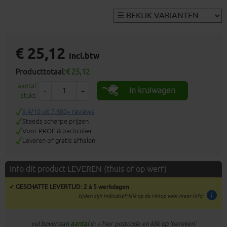
€ 25,12
incl.btw
Producttotaal:
€ 25,12
aantal
In kruiwagen
-
+
stuks
9.4/10 uit 7.800+ reviews
Steeds scherpe prijzen
Voor PROF & particulier
Leveren of gratis afhalen
Info dit product LEVEREN (thuis of op werf)
✓ GESCHATTE LEVERTIJD: 2 à 5 werkdagen
info
tijden zijn indicatief; klik op de i-knop voor meer info:
vul bovenaan
aantal
in + hier postcode en klik op 'bereken'