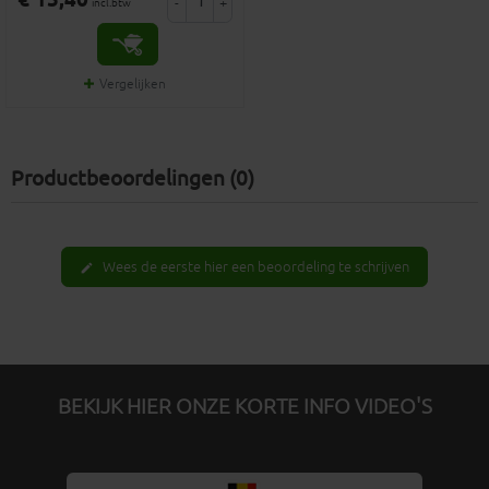
€ 15,40
-
+
incl.btw
Vergelijken
Productbeoordelingen (0)
Wees de eerste hier een beoordeling te schrijven
edit
BEKIJK HIER ONZE KORTE INFO VIDEO'S