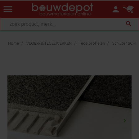
menu
person
search
Home
VLOER- & TEGELWERKEN
Tegelprofielen
Schluter SCHIE
keyboard_arrow_right
Volgen