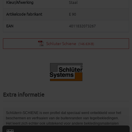
Kleur/Afwerking
Staal
Artikelcode fabrikant
E 90
EAN
4011832073267
Schluter Schiene
(146.63KB)
Extra informatie
Schlüter
-SCHIENE is een profiel dat speciaal werd ontwikkeld voor het
®
beschermen en verfraaien van de buitenranden van tegelbekledingen.
Het leent zich echter ook uitstekend voor andere bekledingsmaterialen
en toepassingen. Andere toepassingsgebieden zijn onder andere de