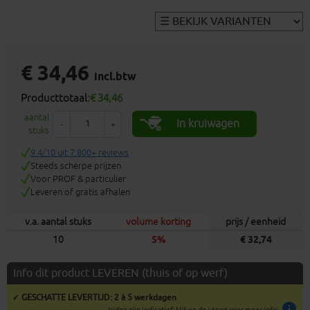
€ 34,46
incl.btw
Producttotaal:
€ 34,46
aantal
In kruiwagen
-
+
stuks
9.4/10 uit 7.800+ reviews
Steeds scherpe prijzen
Voor PROF & particulier
Leveren of gratis afhalen
v.a. aantal stuks
volume korting
prijs / eenheid
10
5%
€ 32,74
Info dit product LEVEREN (thuis of op werf)
✓ GESCHATTE LEVERTIJD: 2 à 5 werkdagen
info
tijden zijn indicatief; klik op de i-knop voor meer info: