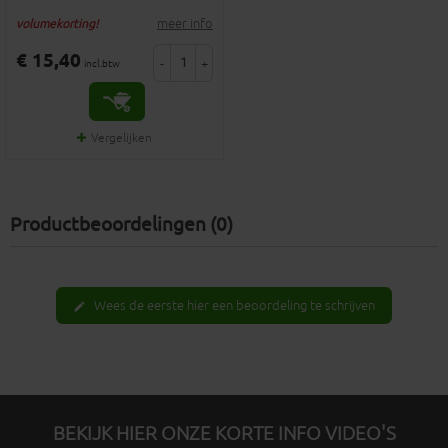
meer info
volumekorting!
€ 15,40
-
+
incl.btw
Vergelijken
Productbeoordelingen (0)
Wees de eerste hier een beoordeling te schrijven
edit
BEKIJK HIER ONZE KORTE INFO VIDEO'S