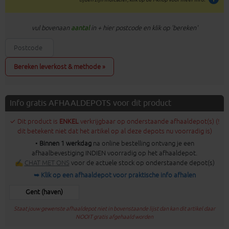
vul bovenaan
aantal
in + hier postcode en klik op 'bereken'
Bereken leverkost & methode »
Info gratis AFHAALDEPOTS voor dit product
✓ Dit product is
ENKEL
verkrijgbaar op onderstaande afhaaldepot(s) (!
dit betekent niet dat het artikel op al deze depots nu voorradig is)
•
Binnen 1 werkdag
na online bestelling ontvang je een
afhaalbevestiging INDIEN voorradig op het afhaaldepot.
✍
CHAT MET ONS
voor de actuele stock op onderstaande depot(s)
➥ Klik op een afhaaldepot voor praktische info afhalen
Gent (haven)
Staat jouw gewenste afhaaldepot niet in bovenstaande lijst dan kan dit artikel daar
NOOIT gratis afgehaald worden