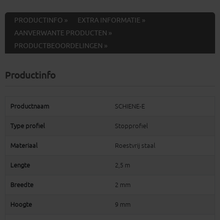
PRODUCTINFO »
EXTRA INFORMATIE »
AANVERWANTE PRODUCTEN »
PRODUCTBEOORDELINGEN »
Productinfo
Productnaam
SCHIENE-E
Type profiel
Stopprofiel
Materiaal
Roestvrij staal
Lengte
2,5 m
Breedte
2 mm
Hoogte
9 mm