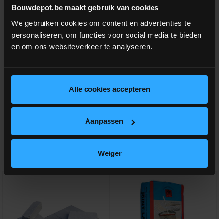
Bouwdepot.be maakt gebruik van cookies
AFWERKING; getrommeld
We gebruiken cookies om content en advertenties te
personaliseren, om functies voor social media te bieden
en om ons websiteverkeer te analyseren.
LET OP! overschotten worden niet terug genomen.
Vind je een product of formaat niet terug op onze webshop?
Contacteer ons
dan zeker, we kunnen bijna alle gangbare
Alle cookies accepteren
natuursteen en uitvoeringen leveren!
Aanpassen
Aanverwante producten
Weiger