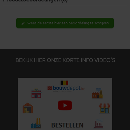
Wees de eerste hier een beoordeling te schrijven
edit
BEKIJK HIER ONZE KORTE INFO VIDEO'S