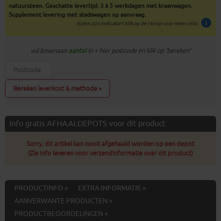
natuursteen. Geschatte levertijd: 3 à 5 werkdagen met kraanwagen.
Supplement levering met stadswagen op aanvraag.
info
tijden zijn indicatief; klik op de i-knop voor meer info:
vul bovenaan
aantal
in + hier postcode en klik op 'bereken'
Bereken leverkost & methode »
Info gratis AFHAALDEPOTS voor dit product
Sorry, dit artikel kan nooit afgehaald worden op een depot
(Zie info leveren voor verzendinformatie over dit product)
PRODUCTINFO »
EXTRA INFORMATIE »
AANVERWANTE PRODUCTEN »
PRODUCTBEOORDELINGEN »