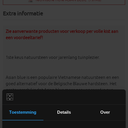
Extra informatie
Zie aanverwante producten voor verkoop per volle kist aan
een voordeeltarief!
1ste keus natuursteen voor jarenlang tuinplezier.
Asian blue is een populaire Vietnamese natuursteen en een
goed alternatief voor de Belgische Blauwe hardsteen. Het
grote verschil is dat Asian blue meer genuanceerd is qua
kleur en structuur.
Toestemming
Details
Over
Wordt vooral toegepast als terrastegel of oprit.