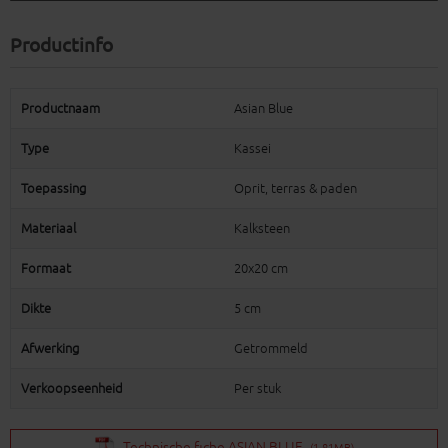
Productinfo
Productnaam
Asian Blue
Type
Kassei
Toepassing
Oprit, terras & paden
Materiaal
Kalksteen
Formaat
20x20 cm
Dikte
5 cm
Afwerking
Getrommeld
Verkoopseenheid
Per stuk
Technische fiche ASIAN BLUE
(1.81MB)