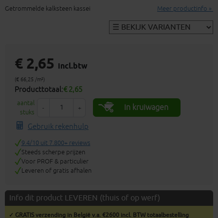
Getrommelde kalksteen kassei
Meer productinfo »
€ 2,65
incl.btw
(€ 66,25 /m²)
Producttotaal:
€ 2,65
aantal
In kruiwagen
-
+
stuks
Gebruik rekenhulp
9.4/10 uit 7.800+ reviews
Steeds scherpe prijzen
Voor PROF & particulier
Leveren of gratis afhalen
Info dit product LEVEREN (thuis of op werf)
✓ GRATIS verzending in België v.a. €2600 incl. BTW totaalbestelling