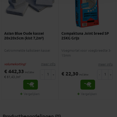
Asian Blue Oude kassei
Compaktuna Joint breed SP
20x20x5cm (kist 7,2m²)
25KG Grijs
Getrommelde kalksteen kassei
Voegmortel voor voegbreedte 3-
15mm
meer info
meer info
volumekorting!
€ 442,33
incl.btw
€ 22,30
-
+
-
+
incl.btw
€ 61,43 /m²
Vergelijken
Vergelijken
Productbeoordelingen (0)