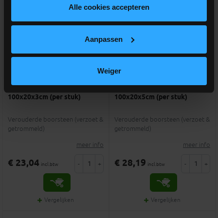
Alle cookies accepteren
Aanpassen
Weiger
1 review
Asian Blue Antico boordsteen
Asian Blue Antico boordsteen
100x20x3cm (per stuk)
100x20x5cm (per stuk)
Verouderde boorsteen (verzoet &
Verouderde boorsteen (verzoet &
getrommeld)
getrommeld)
meer info
meer info
€ 23,04
€ 28,19
-
+
-
+
incl.btw
incl.btw
Vergelijken
Vergelijken