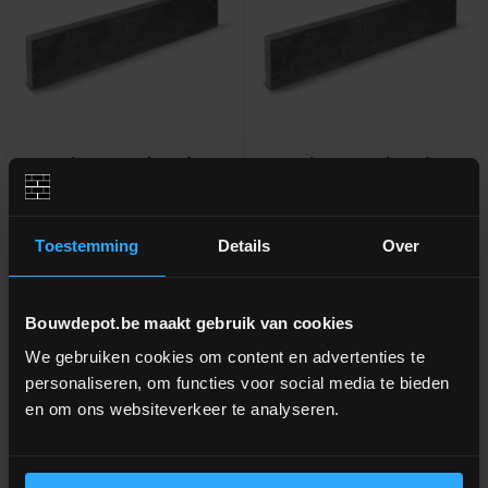
Asian Blue Antico boordsteen
Asian Blue Antico boordsteen
100x15x3cm (per stuk)
100x15x5cm (per stuk)
Verouderde boorsteen (verzoet &
Verouderde boorsteen (verzoet &
Toestemming
Details
Over
getrommeld)
getrommeld)
meer info
meer info
Bouwdepot.be maakt gebruik van cookies
€ 17,51
€ 24,70
-
+
-
+
incl.btw
incl.btw
We gebruiken cookies om content en advertenties te
personaliseren, om functies voor social media te bieden
en om ons websiteverkeer te analyseren.
Vergelijken
Vergelijken