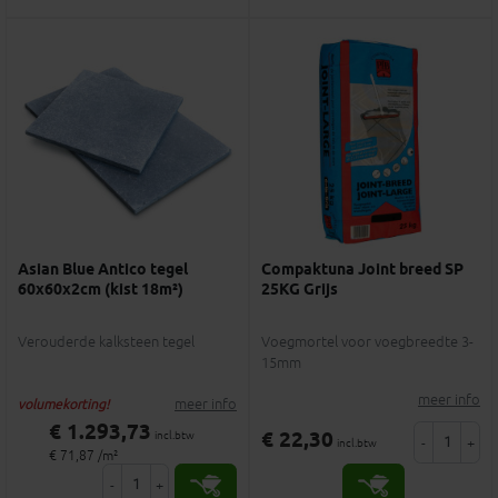
Asian Blue Antico tegel
Compaktuna Joint breed SP
60x60x2cm (kist 18m²)
25KG Grijs
Verouderde kalksteen tegel
Voegmortel voor voegbreedte 3-
15mm
meer info
meer info
volumekorting!
€ 1.293,73
€ 22,30
incl.btw
-
+
incl.btw
€ 71,87 /m²
-
+