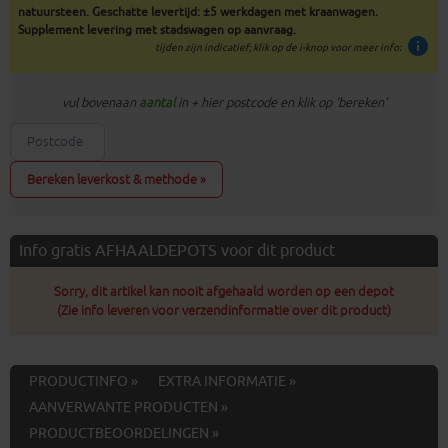
natuursteen. Geschatte levertijd: ±5 werkdagen met kraanwagen.
Supplement levering met stadswagen op aanvraag.
info
tijden zijn indicatief; klik op de i-knop voor meer info:
vul bovenaan
aantal
in + hier postcode en klik op 'bereken'
Bereken leverkost & methode »
Info gratis AFHAALDEPOTS voor dit product
Sorry, dit artikel kan nooit afgehaald worden op een depot
(Zie info leveren voor verzendinformatie over dit product)
PRODUCTINFO »
EXTRA INFORMATIE »
AANVERWANTE PRODUCTEN »
PRODUCTBEOORDELINGEN »