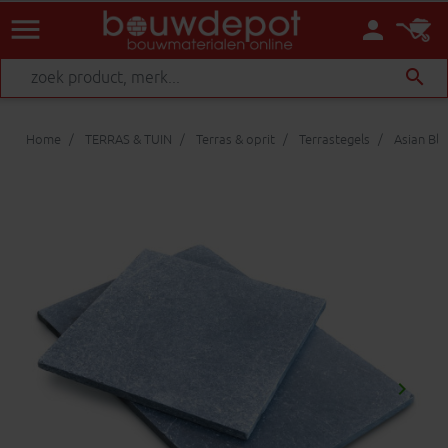
menu
person
search
Home
TERRAS & TUIN
Terras & oprit
Terrastegels
Asian Blu
keyboard_arrow_right
Volgen