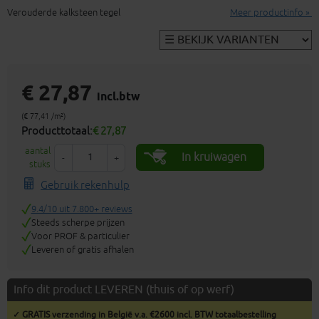
Verouderde kalksteen tegel
Meer productinfo »
€ 27,87
incl.btw
(€ 77,41 /m²)
Producttotaal:
€ 27,87
aantal
In kruiwagen
-
+
stuks
Gebruik rekenhulp
9.4/10 uit 7.800+ reviews
Steeds scherpe prijzen
Voor PROF & particulier
Leveren of gratis afhalen
Info dit product LEVEREN (thuis of op werf)
✓ GRATIS verzending in België v.a. €2600 incl. BTW totaalbestelling