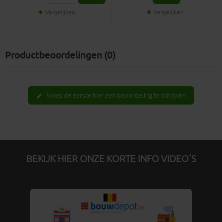
Vergelijken
Vergelijken
Productbeoordelingen (0)
Wees de eerste hier een beoordeling te schrijven
edit
BEKIJK HIER ONZE KORTE INFO VIDEO'S