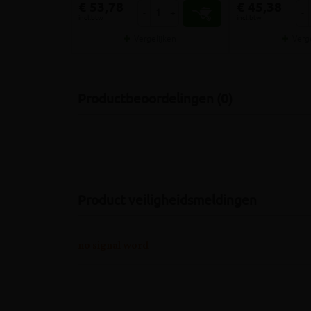
€ 53,78
€ 45,38
-
+
-
incl.btw
incl.btw
Vergelijken
Verg
Productbeoordelingen (0)
Product veiligheidsmeldingen