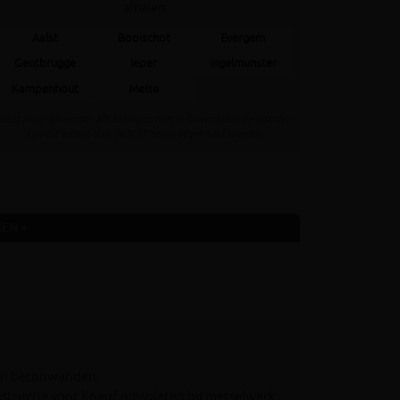
afhalen
Aalst
Booischot
Evergem
Gentbrugge
Ieper
Ingelmunster
Kampenhout
Meise
Staat jouw gewenste afhaaldepot niet in bovenstaande lijst dan
kan dit artikel daar NOOIT gratis afgehaald worden
EN »
 en betonwanden.
structie voor Knauf gipsplaten bij metselwerk