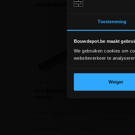
Aanverwante producten
Toestemming
Bouwdepot.be maakt gebrui
We gebruiken cookies om cont
websiteverkeer te analyseren
Weiger
1 review
ACO Euroline 60 Antraciet
Knauf BETOK
rooster
Rooster in gecoat staal, 6cm
Hechtmiddel voor
hoog
glad beton
meer info
volumekorting!