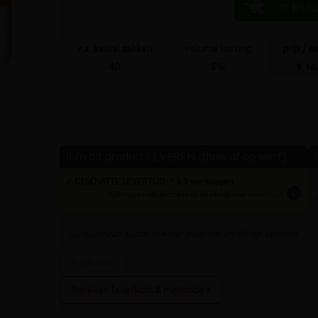
Volgende
In krui
v.a. aantal zakken
volume korting
prijs / 
40
5%
€ 14
Info dit product LEVEREN (thuis of op werf)
✓ GESCHATTE LEVERTIJD: 1 à 3 werkdagen
info
tijden zijn indicatief; klik op de i-knop voor meer info:
vul bovenaan
aantal
in + hier postcode en klik op 'bereken'
Bereken leverkost & methode »