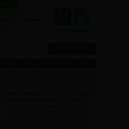
wagen
9.4
eenheid
je bespaart
Out of 10
,61
€ 30,76
7.912 reviews
Powered by Kiyoh
Info gratis AFHAALDEPOTS voor dit product
✓ Dit product is
ENKEL
verkrijgbaar op onderstaande
afhaaldepot(s) (! dit betekent niet dat het artikel op al
deze depots nu voorradig is)
•
Binnen 1 werkdag
na online bestelling ontvang je
een afhaalbevestiging INDIEN voorradig op het
afhaaldepot.
✍
CHAT MET ONS
voor de actuele stock op
onderstaande depot(s)
➥ Klik op een afhaaldepot voor praktische info