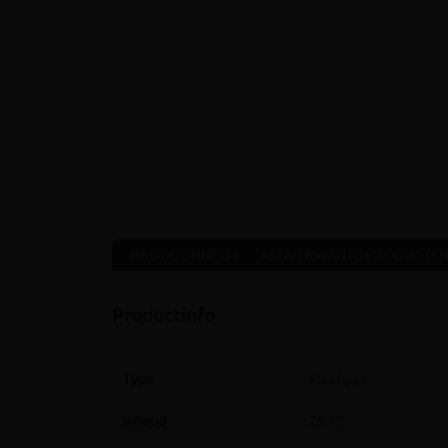
PRODUCTINFO »
AANVERWANTE PRODUCTEN
Productinfo
Type
Kleefgips
Inhoud
25 KG