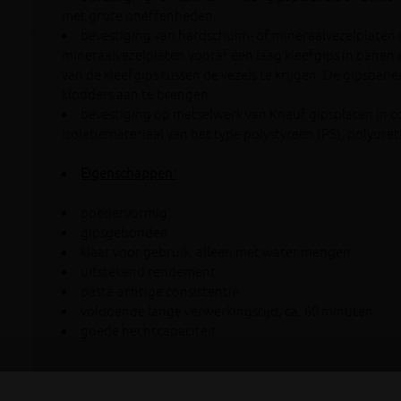
met grote oneffenheden.
bevestiging van hardschuim- of mineraalvezelplaten
mineraalvezelplaten vooraf een laag kleefgips in banen
van de kleefgips tussen de vezels te krijgen. De gipsba
klodders aan te brengen.
bevestiging op metselwerk van Knauf gipsplaten in c
isolatiemateriaal van het type polystyreen (PS), polyur
Eigenschappen:
poedervormig
gipsgebonden
klaar voor gebruik, alleen met water mengen
uitstekend rendement
pasta-achtige consistentie
voldoende lange verwerkingstijd, ca. 60 minuten
goede hechtcapaciteit