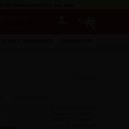
af 10/8 wegens zomersluiting!
(
lees meer
)
person
utline
Info & contact
INCL. BTW
€ EXCL. BTW
VLOER- & TEGELWERKEN
TERRAS & TUIN
Vergelijken
len
Meer productinfo »
9.4/10 uit 7.800+ reviews
Steeds scherpe prijzen
+
Voor PROF & particulier
Leveren of gratis afhalen