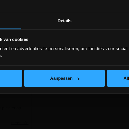
Details
DEPOT INGELMUNSTER EN
ICHTEGEM GESLOTEN!
k van cookies
ent en advertenties te personaliseren, om functies voor social
depot Ingelmunster en Ichtegem zijn nog
gesloten t.e.m. 9/8 wegens bouwverlof!
.
lees hier meer!
Aanpassen
Al
ONTAKT 5KG
 pleister op
meer info