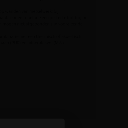
 op wanden van metselwerk; bij
 aanbrengen teneinde een perfecte indringing
nen mogen niet afgebonden zijn vooraleer de
ombinatie met een thermisch of akoestisch
ethaan (PUR) en minerale wol (MW).