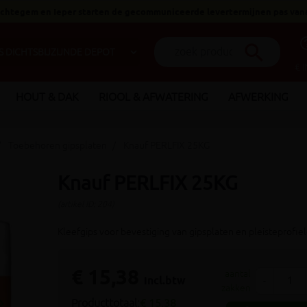
 Ichtegem en Ieper starten de gecommuniceerde levertermijnen pas van
help_o
search
€ 
HOUT & DAK
RIOOL & AFWATERING
AFWERKING
Toebehoren gipsplaten
Knauf PERLFIX 25KG
Knauf PERLFIX 25KG
(artikel ID: 204)
Kleefgips voor bevestiging van gipsplaten en pleisteprofie
€ 15,38
aantal
incl.btw
-
zakken
_arrow_right
Producttotaal:
€ 15,38