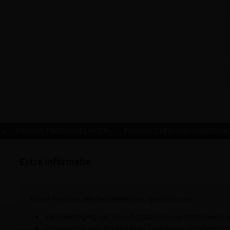
 »
PRODUCTBEOORDELINGEN »
PRODUCT VEILIGHEIDSMELDING
Extra informatie
Knauf Perlfix is een bepleisterlijm, speciaal voor:
de bevestiging van Knauf gipsplaten op metselwerk
bevestiging van stroken Knauf gipsplaat als ondercon