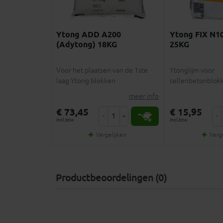
Ytong ADD A200
Ytong FIX N10
(Adytong) 18KG
25KG
Voor het plaatsen van de 1ste
Ytonglijm voor
laag Ytong blokken
cellenbetonblok
meer info
€ 73,45
€ 15,95
-
+
-
incl.btw
incl.btw
Vergelijken
Verg
Productbeoordelingen (0)