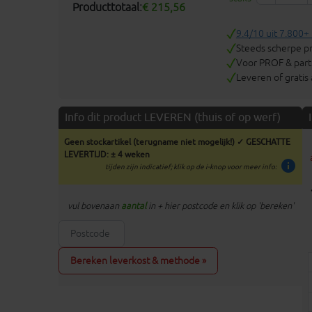
Producttotaal:
€ 215,56
9.4/10 uit 7.800+
Steeds scherpe pr
Voor PROF & parti
Leveren of gratis
Info dit product LEVEREN (thuis of op werf)
Geen stockartikel (terugname niet mogelijk!) ✓ GESCHATTE
LEVERTIJD: ± 4 weken
info
tijden zijn indicatief; klik op de i-knop voor meer info:
vul bovenaan
aantal
in + hier postcode en klik op 'bereken'
Bereken leverkost & methode »