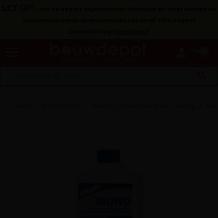
LET OP!
voor de depots Ingelmunster, Ichtegem en Ieper starten de
gecommuniceerde levertermijnen pas vanaf 10/8 wegens
zomersluiting!
(
lees meer
)
menu
person
search
Home
BOUWMARKT
Reiniging, onderhoud & bescherming
Rei