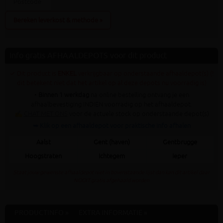
Bereken leverkost & methode »
Info gratis AFHAALDEPOTS voor dit product
✓ Dit product is
ENKEL
verkrijgbaar op onderstaande afhaaldepot(s) (!
dit betekent niet dat het artikel op al deze depots nu voorradig is)
•
Binnen 1 werkdag
na online bestelling ontvang je een
afhaalbevestiging INDIEN voorradig op het afhaaldepot.
✍
CHAT MET ONS
voor de actuele stock op onderstaande depot(s)
➥ Klik op een afhaaldepot voor praktische info afhalen
Aalst
Gent (haven)
Gentbrugge
Hoogstraten
Ichtegem
Ieper
Staat jouw gewenste afhaaldepot niet in bovenstaande lijst dan kan dit artikel daar
NOOIT gratis afgehaald worden
PRODUCTINFO »
EXTRA INFORMATIE »