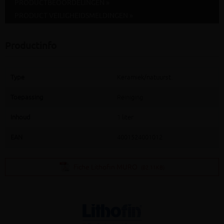
PRODUCTBEOORDELINGEN »
PRODUCT VEILIGHEIDSMELDINGEN »
Productinfo
Type
Keramiek/natuurst.
Toepassing
Reiniging
Inhoud
1 liter
EAN
4001524001012
Fiche Lithofin MURO
(82.11KB)