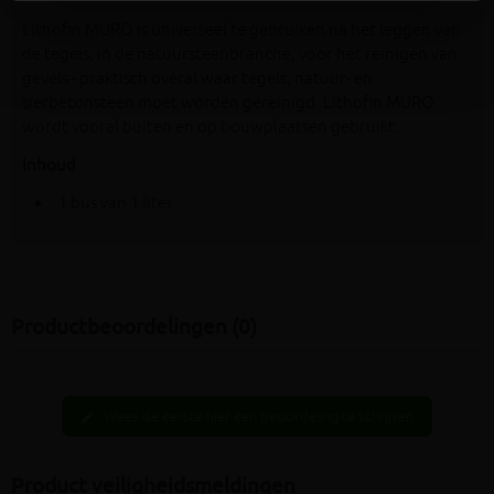
Lithofin MURO is universeel te gebruiken na het leggen van
de tegels, in de natuursteenbranche, voor het reinigen van
gevels - praktisch overal waar tegels, natuur- en
sierbetonsteen moet worden gereinigd. Lithofin MURO
wordt vooral buiten en op bouwplaatsen gebruikt.
Inhoud
1 bus van 1 liter
Productbeoordelingen (0)
Wees de eerste hier een beoordeling te schrijven
edit
Product veiligheidsmeldingen