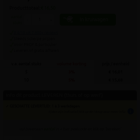
Producttotaal:
€ 16,50
aantal
In kruiwagen
-
+
stuks
9.4/10 uit 7.800+ reviews
Steeds scherpe prijzen
Voor PROF & particulier
Leveren of gratis afhalen
v.a. aantal stuks
volume korting
prijs / eenheid
5
3%
€ 16,01
10
5%
€ 15,68
Info dit product LEVEREN (thuis of op werf)
✓ GESCHATTE LEVERTIJD: 1 à 3 werkdagen
info
tijden zijn indicatief; klik op de i-knop voor meer info:
vul bovenaan
aantal
in + hier postcode en klik op 'bereken'