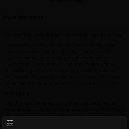
Extra informatie
De cementsluierverwijderaar voor keramiek en natuursteen
Voor het verwijderen van cementsluiers en mortel-resten
zijn zuurhoudende producten nodig. Alleen daarmee
kunnen cementfilms werkelijk worden verwijderd. Het
"wegnemen", d.w.z. bedekken met olie- of washoudende
middelen, is geen blijvende oplossing, omdat de sluier er
weer doorheen komt. Dergelijke oppervlakken kunnen dan
alleen met veel inspanning weer in orde gebracht worden.
Beschrijving
Lithofin MURO bevat een mengsel van speciale zuren plus
een reinigingsversterkende componenten, in een meer dan
30 jaar beproefde combinatie. Daardoor is Lithofin MURO in
bijzondere mate geschikt voor vele reinigingsopgaven door
professionele gebruikers.