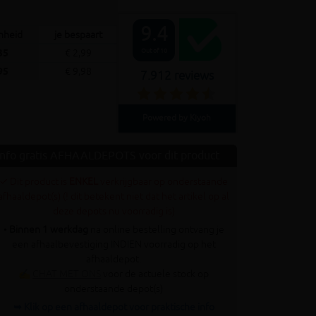
9.4
enheid
je bespaart
Out of 10
35
€ 2,99
95
€ 9,98
7.912 reviews
Powered by Kiyoh
Info gratis AFHAALDEPOTS voor dit product
✓ Dit product is
ENKEL
verkrijgbaar op onderstaande
afhaaldepot(s) (! dit betekent niet dat het artikel op al
deze depots nu voorradig is)
•
Binnen 1 werkdag
na online bestelling ontvang je
een afhaalbevestiging INDIEN voorradig op het
afhaaldepot.
✍
CHAT MET ONS
voor de actuele stock op
onderstaande depot(s)
➥ Klik op een afhaaldepot voor praktische info