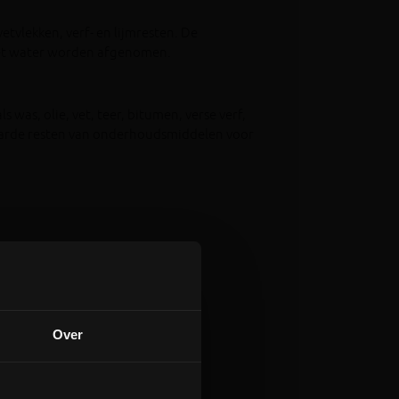
etvlekken, verf- en lijmresten. De
et water worden afgenomen.
 was, olie, vet, teer, bitumen, verse verf,
harde resten van onderhoudsmiddelen voor
aar
Over