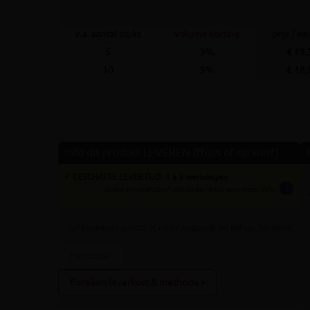
v.a. aantal stuks
volume korting
prijs / e
5
3%
€ 19,
10
5%
€ 18,
Info dit product LEVEREN (thuis of op werf)
✓ GESCHATTE LEVERTIJD: 1 à 3 werkdagen
info
tijden zijn indicatief; klik op de i-knop voor meer info:
vul bovenaan
aantal
in + hier postcode en klik op 'bereken'
Bereken leverkost & methode »