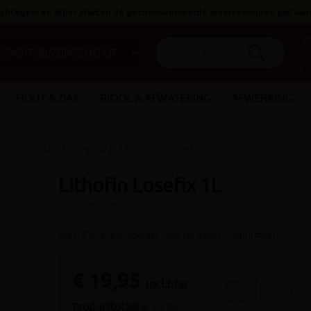
 Ichtegem en Ieper starten de gecommuniceerde levertermijnen pas van
help_o
search
€ 
HOUT & DAK
RIOOL & AFWATERING
AFWERKING
escherming
Reiniging
Lithofin Losefix 1L
Lithofin Losefix 1L
(artikel ID: 219)
Was- & olieverwijderaar voor keramiek/natuursteen
€ 19,95
incl.btw
aantal
-
stuks
Producttotaal:
€ 19,95