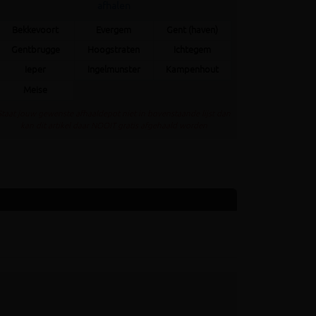
afhalen
Bekkevoort
Evergem
Gent (haven)
Gentbrugge
Hoogstraten
Ichtegem
Ieper
Ingelmunster
Kampenhout
Meise
Staat jouw gewenste afhaaldepot niet in bovenstaande lijst dan
kan dit artikel daar NOOIT gratis afgehaald worden