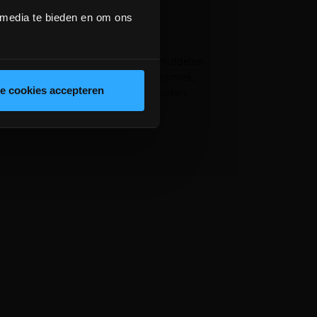
 media te bieden en om ons
 verontreinigingen van tegen oplosmiddelen
van natuur- en sierbetonsteen, keramiek,
le cookies accepteren
enz. Zowel binnen als buiten te gebruiken.