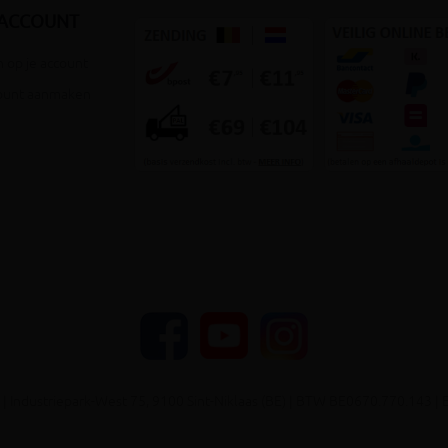
 ACCOUNT
 op je account
ount aanmaken
YouTube
Facebook
Instagram
| Industriepark-West 75, 9100 Sint-Niklaas (BE) | BTW BE0670.770.143 | 