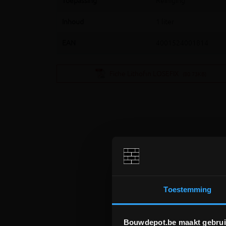
Toepassing
Reiniging
Inhoud
1 liter
EAN
4001524001814
Fiche Lithofin LOSEFIX
(80.73KB)
Toestemming
Bouwdepot.be maakt gebrui