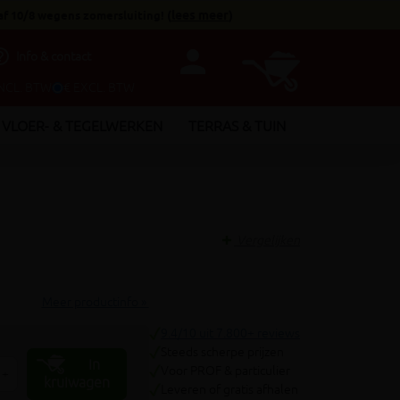
af 10/8 wegens zomersluiting!
(
lees meer
)
person
utline
Info & contact
INCL. BTW
€ EXCL. BTW
VLOER- & TEGELWERKEN
TERRAS & TUIN
Vergelijken
Meer productinfo »
9.4/10 uit 7.800+ reviews
Steeds scherpe prijzen
In
Voor PROF & particulier
+
kruiwagen
Leveren of gratis afhalen