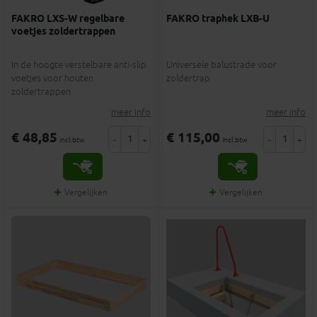
FAKRO LXS-W regelbare
FAKRO traphek LXB-U
voetjes zoldertrappen
In de hoogte verstelbare anti-slip
Universele balustrade voor
voetjes voor houten
zoldertrap
zoldertrappen
meer info
meer info
€ 48,85
€ 115,00
-
+
-
+
incl.btw
incl.btw
Vergelijken
Vergelijken