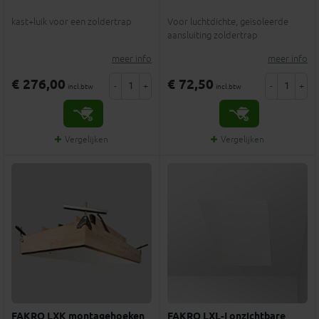
kast+luik voor een zoldertrap
Voor luchtdichte, geïsoleerde
aansluiting zoldertrap
meer info
meer info
€ 276,00
€ 72,50
-
+
-
+
incl.btw
incl.btw
Vergelijken
Vergelijken
FAKRO LXK montagehoeken
FAKRO LXL-I onzichtbare