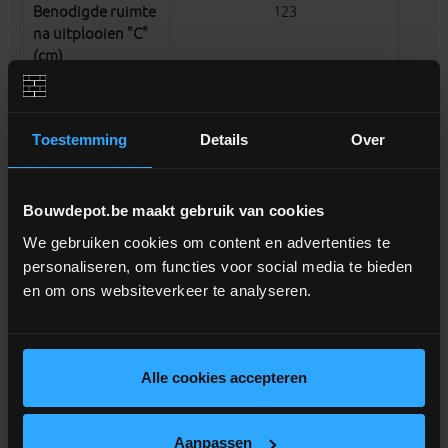
Benodigde ruimte
123
na uitplooien "C"
(cm)
Hoogte
42
opgeplooide trap
Toestemming
Details
Over
"K" (cm)
Lengte tredevlak
30
Bouwdepot.be maakt gebruik van cookies
"E" (cm)
We gebruiken cookies om content en advertenties te
Uitwijking na
personaliseren, om functies voor social media te bieden
opening "P" (cm)
en om ons websiteverkeer te analyseren.
De te bereiken
250
hoogte om de
ladder uit te
Alle cookies accepteren
vouwen "X"(cm)
Aanpassen
aantal delen
4