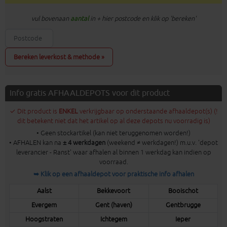
vul bovenaan
aantal
in + hier postcode en klik op 'bereken'
Bereken leverkost & methode »
Info gratis AFHAALDEPOTS voor dit product
✓ Dit product is
ENKEL
verkrijgbaar op onderstaande afhaaldepot(s) (!
dit betekent niet dat het artikel op al deze depots nu voorradig is)
• Geen stockartikel (kan niet teruggenomen worden!)
• AFHALEN kan na
± 4 werkdagen
(weekend ≠ werkdagen!) m.u.v. 'depot
leverancier - Ranst' waar afhalen al binnen 1 werkdag kan indien op
voorraad.
➥ Klik op een afhaaldepot voor praktische info afhalen
Aalst
Bekkevoort
Booischot
Evergem
Gent (haven)
Gentbrugge
Hoogstraten
Ichtegem
Ieper