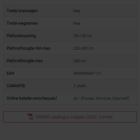
Trede toevoegen
Nee
Trede wegnemen
Nee
Plafondopening
70x130 cm
Plafondhoogte min-max
235-280 cm
Plafondhoogte max
280 cm
EAN
5900988647127
GARANTIE
3 JAAR
Online betalen ecocheques?
JA ! (Pluxee, Monizze, Edenred)
FAKRO catalogus trappen 2026
(7.07MB)