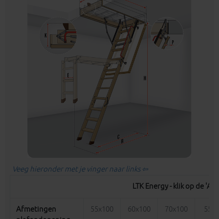
Veeg hieronder met je vinger naar links ⇦
LTK Energy - klik op de '
Afmetingen
55x100
60x100
70x100
55x