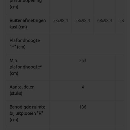
plafondopening
(cm)
Buitenafmetingen
53x98,4
58x98,4
68x98,4
53x11
kast (cm)
Plafondhoogte
"H" (cm)
Min.
253
plafondhoogte*
(cm)
Aantal delen
4
(stuks)
Benodigde ruimte
136
bij uitplooien "R"
(cm)