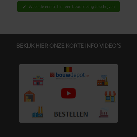
Wees de eerste hier een beoordeling te schrijven
edit
BEKIJK HIER ONZE KORTE INFO VIDEO'S