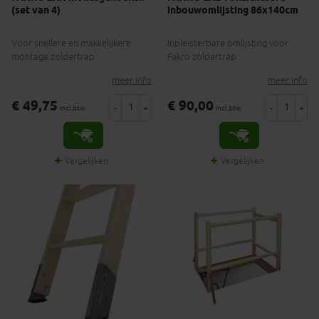
(set van 4)
inbouwomlijsting 86x140cm
Voor snellere en makkelijkere
Inpleisterbare omlijsting voor
montage zoldertrap
Fakro zoldertrap
meer info
meer info
€ 49,75
€ 90,00
-
+
-
+
incl.btw
incl.btw
Vergelijken
Vergelijken