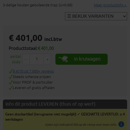
3-delige houten geïsoleerde trap (U=0.68)
Meer productinfo »
€ 401,00
incl.btw
Producttotaal:
€ 401,00
aantal
In kruiwagen
-
+
stuks
9.4/10 uit 7.800+ reviews
Steeds scherpe prijzen
Voor PROF & particulier
Leveren of gratis afhalen
Info dit product LEVEREN (thuis of op werf)
Geen stockartikel (terugname niet mogelijk!) ✓ GESCHATTE LEVERTIJD: ± 4
werkdagen
info
tijden zijn indicatief; klik op de i-knop voor meer info: