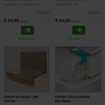
dennenhout - naturel kleur
dennenhout - wit
meer info
meer info
€ 54,60
€ 54,60
-
+
-
+
incl.btw
incl.btw
Vergelijken
Vergelijken
FAKRO bovenluik LXW
FAKRO LXD isolatiekit
70x130
86x140cm