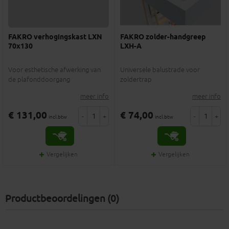
FAKRO verhogingskast LXN
FAKRO zolder-handgreep
70x130
LXH-A
Voor esthetische afwerking van
Universele balustrade voor
de plafonddoorgang
zoldertrap
meer info
meer info
€ 131,00
€ 74,00
-
+
-
+
incl.btw
incl.btw
Vergelijken
Vergelijken
Productbeoordelingen (0)