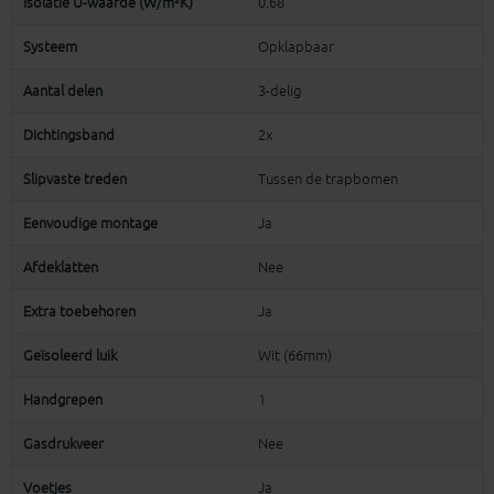
Isolatie U-waarde (W/m²K)
0.68
Systeem
Opklapbaar
Aantal delen
3-delig
Dichtingsband
2x
Slipvaste treden
Tussen de trapbomen
Eenvoudige montage
Ja
Afdeklatten
Nee
Extra toebehoren
Ja
Geïsoleerd luik
Wit (66mm)
Handgrepen
1
Gasdrukveer
Nee
Voetjes
Ja