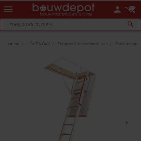
menu
person
search
Home
HOUT & DAK
Trappen & knieschotdeuren
Zoldertrappen
keyboard_arrow_right
Volgen