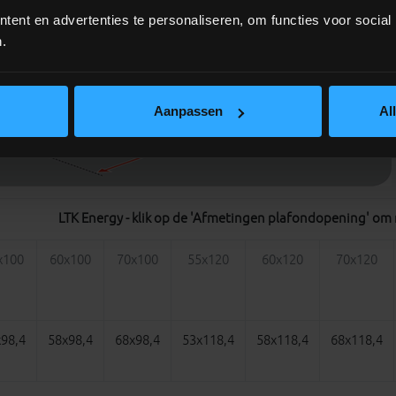
ent en advertenties te personaliseren, om functies voor social
.
Aanpassen
Al
LTK Energy - klik op de 'Afmetingen plafondopening' om
x100
60x100
70x100
55x120
60x120
70x120
98,4
58x98,4
68x98,4
53x118,4
58x118,4
68x118,4