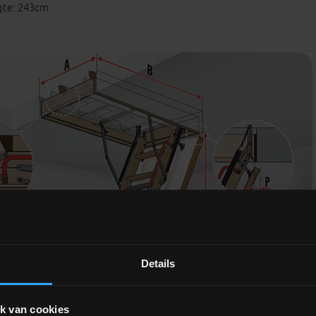
gte: 243cm
Details
k van cookies