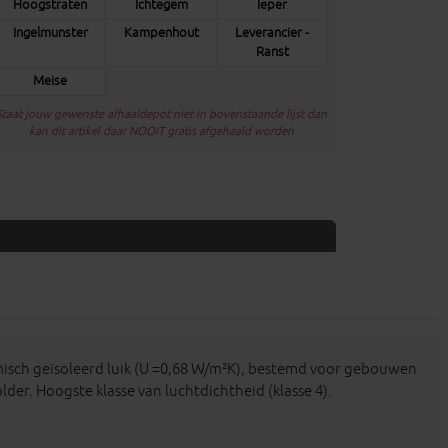
Hoogstraten
Ichtegem
Ieper
Ingelmunster
Kampenhout
Leverancier -
Ranst
Meise
Staat jouw gewenste afhaaldepot niet in bovenstaande lijst dan
kan dit artikel daar NOOIT gratis afgehaald worden
misch geïsoleerd luik (U =0,68 W/m²K), bestemd voor gebouwen
er. Hoogste klasse van luchtdichtheid (klasse 4).