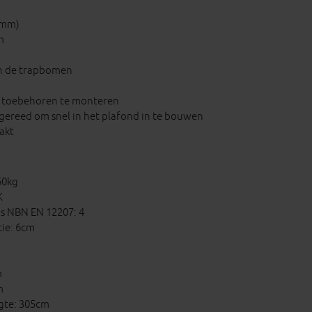
66mm)
m
en de trapbomen
a toebehoren te monteren
gereed om snel in het plafond in te bouwen
akt
60kg
K
s NBN EN 12207: 4
tie: 6cm
m
m
gte: 305cm