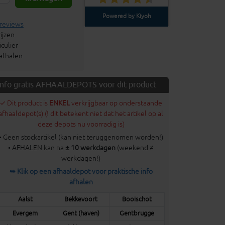
Powered by Kiyoh
 reviews
ijzen
culier
 afhalen
Info gratis AFHAALDEPOTS voor dit product
✓ Dit product is
ENKEL
verkrijgbaar op onderstaande
afhaaldepot(s) (! dit betekent niet dat het artikel op al
deze depots nu voorradig is)
• Geen stockartikel (kan niet teruggenomen worden!)
• AFHALEN kan na
± 10 werkdagen
(weekend ≠
werkdagen!)
➥ Klik op een afhaaldepot voor praktische info
afhalen
Aalst
Bekkevoort
Booischot
Evergem
Gent (haven)
Gentbrugge