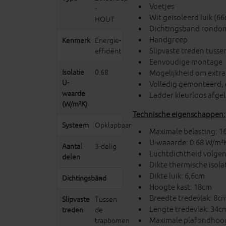
Voetjes
-
Wit geïsoleerd luik (
HOUT
Dichtingsband rondo
Handgreep
Kenmerk
Energie-
Slipvaste treden tuss
efficiënt
Eenvoudige montage
Isolatie
0.68
Mogelijkheid om extr
U-
Volledig gemonteerd, 
waarde
Ladder kleurloos afgel
(W/m²K)
Technische eigenschappen:
Systeem
Opklapbaar
Maximale belasting: 1
U-waaarde: 0.68 W/m²
Aantal
3-delig
Luchtdichtheid volgen
delen
Dikte thermische isola
Dikte luik: 6,6cm
Dichtingsband
2x
Hoogte kast: 18cm
Breedte tredevlak: 8c
Slipvaste
Tussen
Lengte tredevlak: 34c
treden
de
Maximale plafondhoo
trapbomen