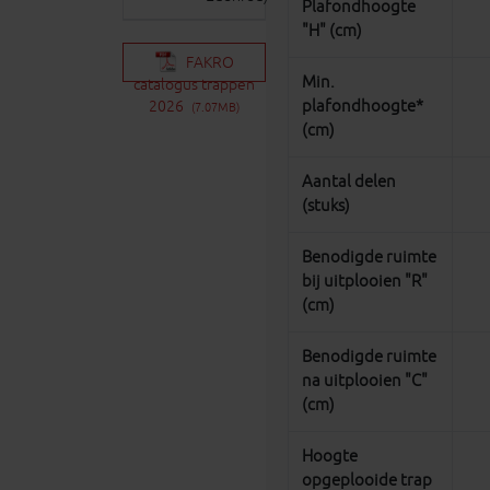
Plafondhoogte
"H" (cm)
FAKRO
Min.
catalogus trappen
plafondhoogte*
2026
(7.07MB)
(cm)
Aantal delen
(stuks)
Benodigde ruimte
bij uitplooien "R"
(cm)
Benodigde ruimte
na uitplooien "C"
(cm)
Hoogte
opgeplooide trap