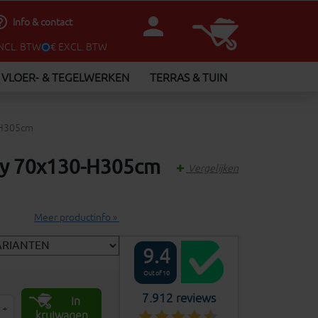
person
utline
Info & contact
INCL. BTW
€ EXCL. BTW
VLOER- & TEGELWERKEN
TERRAS & TUIN
-H305cm
gy 70x130-H305cm
Vergelijken
Meer productinfo »
9.4
Out of 10
7.912 reviews
In
+
kruiwagen