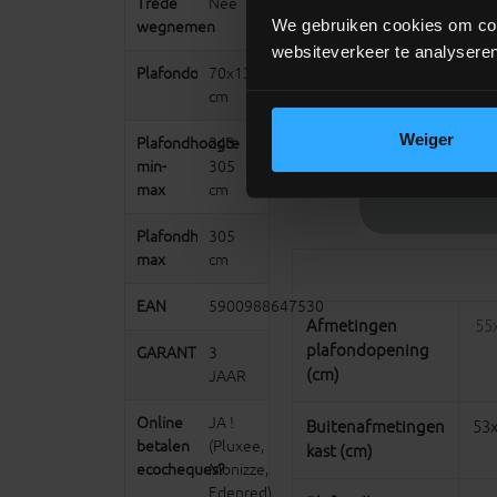
Trede
Nee
We gebruiken cookies om cont
wegnemen
websiteverkeer te analyseren
Plafondopening
70x130
cm
Weiger
Plafondhoogte
243-
min-
305
max
cm
Plafondhoogte
305
max
cm
EAN
5900988647530
Afmetingen
55
plafondopening
GARANTIE
3
(cm)
JAAR
Online
JA !
Buitenafmetingen
53x
betalen
(Pluxee,
kast (cm)
ecocheques?
Monizze,
Edenred)