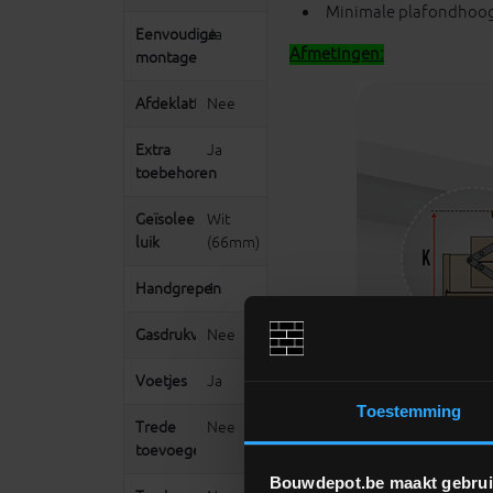
Minimale plafondhoo
Eenvoudige
Ja
Afmetingen:
montage
Afdeklatten
Nee
Extra
Ja
toebehoren
Geïsoleerd
Wit
luik
(66mm)
Handgrepen
1
Gasdrukveer
Nee
Voetjes
Ja
Toestemming
Trede
Nee
toevoegen
Bouwdepot.be maakt gebrui