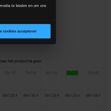
 media te bieden en om ons
le cookies accepteren
 naar het product te gaan
70x130
70x140
60x130
70x130
70x140
68x128,4
68x138,4
58x128,4
68x128,4
68x138,4