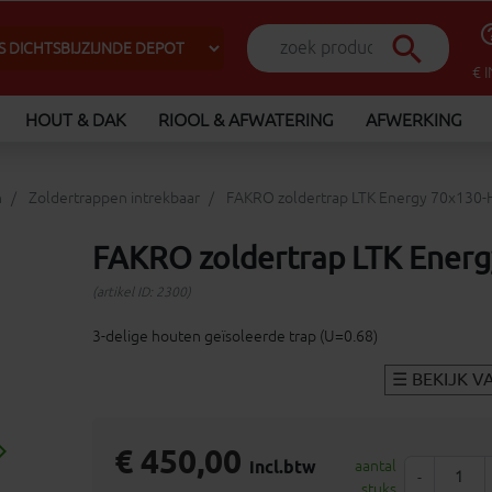
help_o
search
€ 
HOUT & DAK
RIOOL & AFWATERING
AFWERKING
n
Zoldertrappen intrekbaar
FAKRO zoldertrap LTK Energy 70x130
FAKRO zoldertrap LTK Ener
(artikel ID: 2300)
3-delige houten geïsoleerde trap (U=0.68)
_arrow_right
€ 450,00
Volgende
incl.btw
aantal
-
stuks