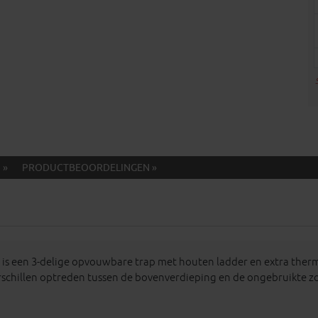
 »
PRODUCTBEOORDELINGEN »
 is een 3-delige opvouwbare trap met houten ladder en extra ther
chillen optreden tussen de bovenverdieping en de ongebruikte zold