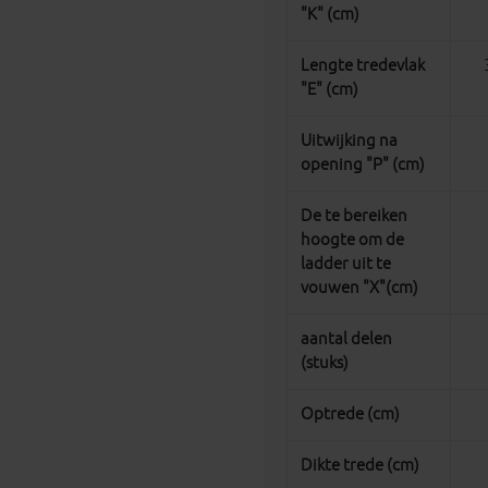
"K" (cm)
Lengte tredevlak
"E" (cm)
Uitwijking na
opening "P" (cm)
De te bereiken
hoogte om de
ladder uit te
vouwen "X"(cm)
aantal delen
(stuks)
Optrede (cm)
Dikte trede (cm)