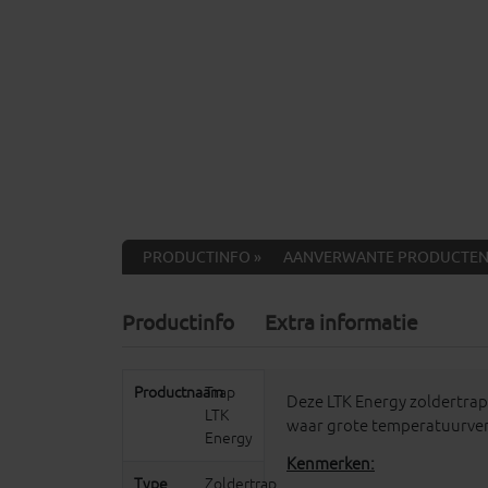
PRODUCTINFO »
AANVERWANTE PRODUCTEN
Productinfo
Extra informatie
Productnaam
Trap
Deze LTK Energy zoldertrap
LTK
waar grote temperatuurvers
Energy
Kenmerken:
Type
Zoldertrap