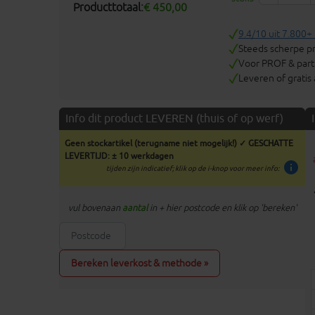
Producttotaal:
€ 450,00
9.4/10 uit 7.800+
Steeds scherpe pr
Voor PROF & parti
Leveren of gratis
Info dit product LEVEREN (thuis of op werf)
Geen stockartikel (terugname niet mogelijk!) ✓ GESCHATTE
LEVERTIJD: ± 10 werkdagen
info
tijden zijn indicatief; klik op de i-knop voor meer info:
vul bovenaan
aantal
in + hier postcode en klik op 'bereken'
Bereken leverkost & methode »