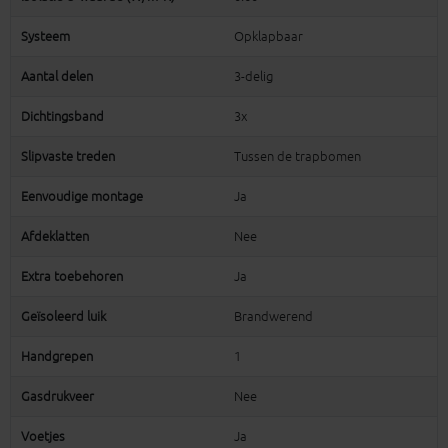
Systeem
Opklapbaar
Aantal delen
3-delig
Dichtingsband
3x
Slipvaste treden
Tussen de trapbomen
Eenvoudige montage
Ja
Afdeklatten
Nee
Extra toebehoren
Ja
Geïsoleerd luik
Brandwerend
Handgrepen
1
Gasdrukveer
Nee
Voetjes
Ja