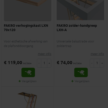
FAKRO verhogingskast LXN
FAKRO zolder-handgreep
70x120
LXH-A
Voor esthetische afwerking van
Universele balustrade voor
de plafonddoorgang
zoldertrap
meer info
meer info
€ 119,00
€ 74,00
-
+
-
+
incl.btw
incl.btw
Vergelijken
Vergelijken