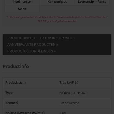
Ingelmunster
Kampenhout
Leverancier - Ranst
Meise
Staat jouw gewenste afhaaldepot niet in bovenstaande lijst dan kan dit artikel daar
NOOIT gratis afgehaald worden
PRODUCTINFO »
EXTRA INFORMATIE »
AANVERWANTE PRODUCTEN »
PRODUCTBEOORDELINGEN »
Productinfo
Productnaam
Trap LWF 60
Type
Zoldertrap - HOUT
Kenmerk
Brandwerend
Isolatie U-waarde (W/m²K)
0.60