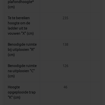
plafondhoogte*
(cm)
Te te bereiken
235
hoogte om de
ladder uit te
vouwen "X" (cm)
Benodigde ruimte
138
bij uitplooien "R"
(cm)
Benodigde ruimte
126
na uitplooien "C"
(cm)
Hoogte
46
opgeplooide trap
"K" (cm)