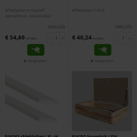
Afdeklatten in massief
Afdeklatten in PVC
dennenhout - naturel kleur
meer info
meer info
€ 54,60
€ 40,24
-
+
-
+
incl.btw
incl.btw
Vergelijken
Vergelijken