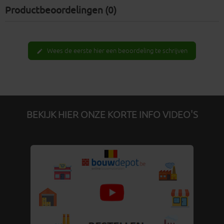
Productbeoordelingen (0)
Wees de eerste hier een beoordeling te schrijven
edit
BEKIJK HIER ONZE KORTE INFO VIDEO'S