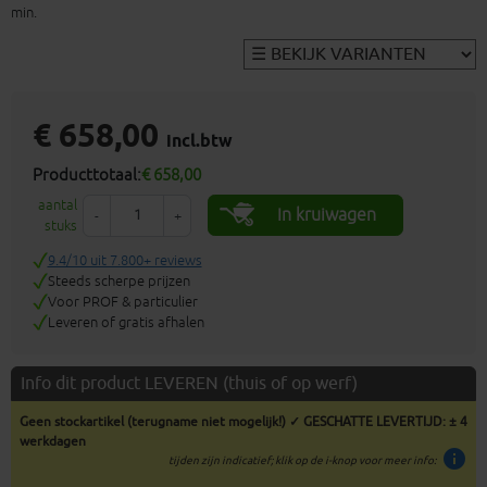
min.
€ 658,00
incl.btw
Producttotaal:
€ 658,00
aantal
In kruiwagen
-
+
stuks
9.4/10 uit 7.800+ reviews
Steeds scherpe prijzen
Voor PROF & particulier
Leveren of gratis afhalen
Info dit product LEVEREN (thuis of op werf)
Geen stockartikel (terugname niet mogelijk!) ✓ GESCHATTE LEVERTIJD: ± 4
werkdagen
info
tijden zijn indicatief; klik op de i-knop voor meer info: