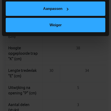
Benodigde ruimte
178
bij uitplooien "R"
Aanpassen
(cm)
Weiger
Benodigde ruimte
139
na uitplooien "C"
(cm)
Hoogte
38
opgeplooide trap
"K" (cm)
Lengte tredevlak
30
34
"E" (cm)
Uitwijking na
5
opening "P" (cm)
Aantal delen
3
(stuks)