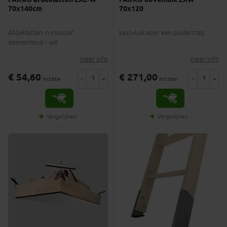
FAKRO afdeklatten LXL-W
FAKRO bovenluik LXW
70x140cm
70x120
Afdeklatten in massief
kast+luik voor een zoldertrap
dennenhout - wit
meer info
meer info
€ 54,60
€ 271,00
-
+
-
+
incl.btw
incl.btw
Vergelijken
Vergelijken