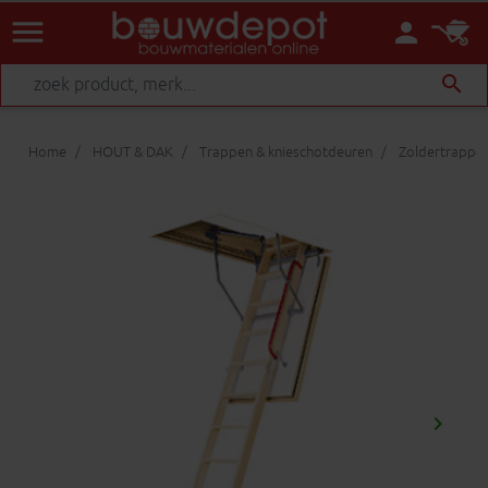
menu
person
search
Home
HOUT & DAK
Trappen & knieschotdeuren
Zoldertrappen
keyboard_arrow_right
Volgen