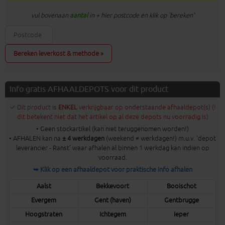
vul bovenaan
aantal
in + hier postcode en klik op 'bereken'
Bereken leverkost & methode »
Info gratis AFHAALDEPOTS voor dit product
✓ Dit product is
ENKEL
verkrijgbaar op onderstaande afhaaldepot(s) (!
dit betekent niet dat het artikel op al deze depots nu voorradig is)
• Geen stockartikel (kan niet teruggenomen worden!)
• AFHALEN kan na
± 4 werkdagen
(weekend ≠ werkdagen!) m.u.v. 'depot
leverancier - Ranst' waar afhalen al binnen 1 werkdag kan indien op
voorraad.
➥ Klik op een afhaaldepot voor praktische info afhalen
Aalst
Bekkevoort
Booischot
Evergem
Gent (haven)
Gentbrugge
Hoogstraten
Ichtegem
Ieper