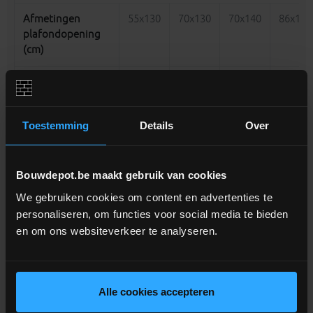
Afmetingen
55x130
70x130
70x140
86x130
plafondopening
(cm)
Buitenafmetingen
53x128
68x128
68x138
84x128
kast (cm)
Toestemming
Details
Over
Plafondhoogte
305
"H" (cm)
Bouwdepot.be maakt gebruik van cookies
Min.
242
plafondhoogte*
We gebruiken cookies om content en advertenties te
(cm)
personaliseren, om functies voor social media te bieden
en om ons websiteverkeer te analyseren.
Te te bereiken
230
hoogte om de
ladder uit te
vouwen "X" (cm)
Alle cookies accepteren