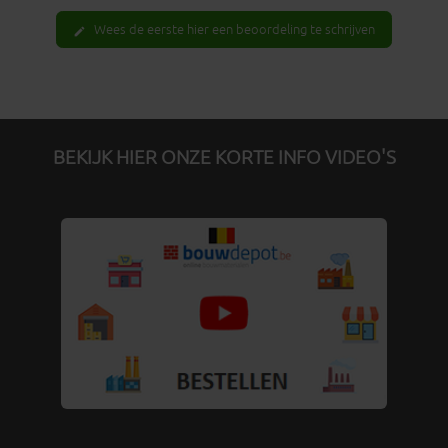
Wees de eerste hier een beoordeling te schrijven
edit
BEKIJK HIER ONZE KORTE INFO VIDEO'S