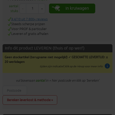
aantal
In kruiwagen
-
+
stuks
9.4/10 uit 7.800+ reviews
Steeds scherpe prijzen
Voor PROF & particulier
Leveren of gratis afhalen
Info dit product LEVEREN (thuis of op werf)
Geen stockartikel (terugname niet mogelijk!) ✓ GESCHATTE LEVERTIJD: ±
20 werkdagen
info
tijden zijn indicatief; klik op de i-knop voor meer info:
vul bovenaan
aantal
in + hier postcode en klik op 'bereken'
Bereken leverkost & methode »