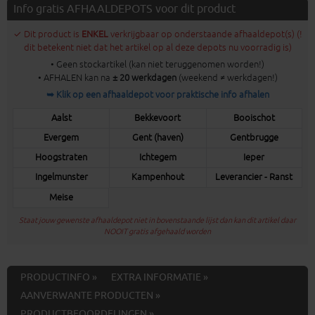
Info gratis AFHAALDEPOTS voor dit product
✓ Dit product is
ENKEL
verkrijgbaar op onderstaande afhaaldepot(s) (!
dit betekent niet dat het artikel op al deze depots nu voorradig is)
• Geen stockartikel (kan niet teruggenomen worden!)
• AFHALEN kan na
± 20 werkdagen
(weekend ≠ werkdagen!)
➥ Klik op een afhaaldepot voor praktische info afhalen
Aalst
Bekkevoort
Booischot
Evergem
Gent (haven)
Gentbrugge
Hoogstraten
Ichtegem
Ieper
Ingelmunster
Kampenhout
Leverancier - Ranst
Meise
Staat jouw gewenste afhaaldepot niet in bovenstaande lijst dan kan dit artikel daar
NOOIT gratis afgehaald worden
PRODUCTINFO »
EXTRA INFORMATIE »
AANVERWANTE PRODUCTEN »
PRODUCTBEOORDELINGEN »