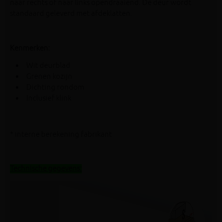
naar rechts of naar links opendraaiend. De deur wordt
standaard geleverd met afdeklatten.
Kenmerken:
Wit deurblad
Grenen kozijn
Dichting rondom
Inclusief klink
* interne berekening fabrikant
Technische gegevens: