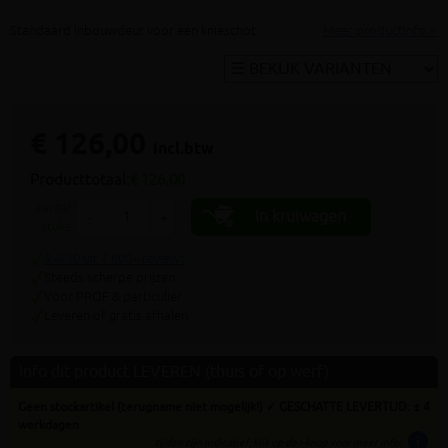
Standaard inbouwdeur voor een knieschot
Meer productinfo »
€ 126,00
incl.btw
Producttotaal:
€ 126,00
aantal
In kruiwagen
-
+
stuks
9.4/10 uit 7.800+ reviews
Steeds scherpe prijzen
Voor PROF & particulier
Leveren of gratis afhalen
Info dit product LEVEREN (thuis of op werf)
Geen stockartikel (terugname niet mogelijk!) ✓ GESCHATTE LEVERTIJD: ± 4
werkdagen
info
tijden zijn indicatief; klik op de i-knop voor meer info: