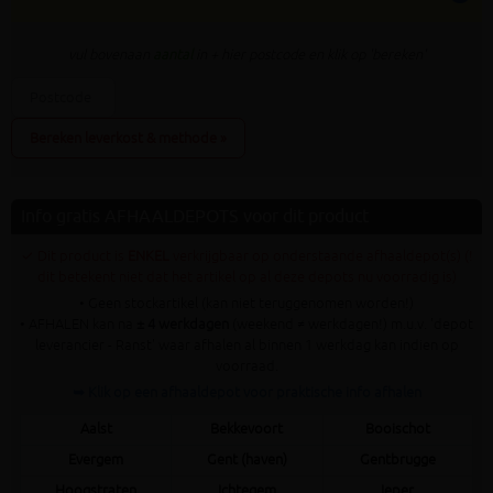
vul bovenaan
aantal
in + hier postcode en klik op 'bereken'
Bereken leverkost & methode »
Info gratis AFHAALDEPOTS voor dit product
✓ Dit product is
ENKEL
verkrijgbaar op onderstaande afhaaldepot(s) (!
dit betekent niet dat het artikel op al deze depots nu voorradig is)
• Geen stockartikel (kan niet teruggenomen worden!)
• AFHALEN kan na
± 4 werkdagen
(weekend ≠ werkdagen!) m.u.v. 'depot
leverancier - Ranst' waar afhalen al binnen 1 werkdag kan indien op
voorraad.
➥ Klik op een afhaaldepot voor praktische info afhalen
Aalst
Bekkevoort
Booischot
Evergem
Gent (haven)
Gentbrugge
Hoogstraten
Ichtegem
Ieper