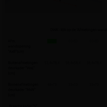
DWK - klik op de 'Afmetingen wand
Afm.
55x80
60x60
60x80
wandopening
"AxB"(cm)
Buitenafmetingen
53,4x78,4
58,4x58,4
58,4x78,4
deurkader "WxL"
(cm)
Binnenafmetingen
48x73
53x53
53x73
deurkader "MxN"
(cm)
Breedte kader "S"