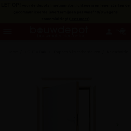
LET OP!
voor de depots Ingelmunster, Ichtegem en Ieper starten de
gecommuniceerde levertermijnen pas vanaf 10/8 wegens
zomersluiting!
(
lees meer
)
menu
person
Home
HOUT & DAK
Trappen & knieschotdeuren
Knieschotdeu
keyboard_arrow_right
Volgen