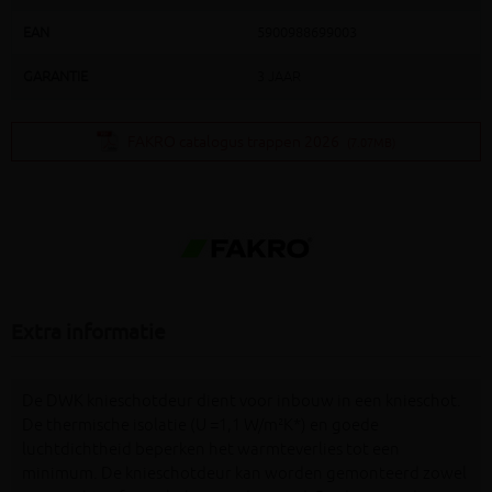
EAN
5900988699003
GARANTIE
3 JAAR
FAKRO catalogus trappen 2026
(7.07MB)
Extra informatie
De DWK knieschotdeur dient voor inbouw in een knieschot.
De thermische isolatie (U =1,1 W/m²K*) en goede
luchtdichtheid beperken het warmteverlies tot een
minimum. De knieschotdeur kan worden gemonteerd zowel