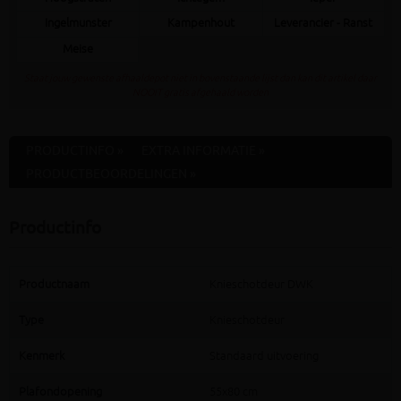
Ingelmunster
Kampenhout
Leverancier - Ranst
Meise
Staat jouw gewenste afhaaldepot niet in bovenstaande lijst dan kan dit artikel daar
NOOIT gratis afgehaald worden
PRODUCTINFO »
EXTRA INFORMATIE »
PRODUCTBEOORDELINGEN »
Productinfo
Productnaam
Knieschotdeur DWK
Type
Knieschotdeur
Kenmerk
Standaard uitvoering
Plafondopening
55x80 cm