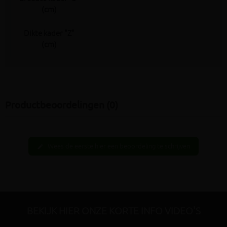
(cm)
Dikte kader "Z"
(cm)
Productbeoordelingen (0)
Wees de eerste hier een beoordeling te schrijven
edit
BEKIJK HIER ONZE KORTE INFO VIDEO'S