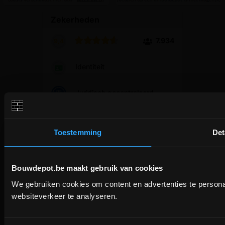
Toestemming
Det
YouTube
Facebook
Instagram
Bouwdepot.be maakt gebruik van cookies
DEPOT INGELMU
©2026 - BOUWDEPOT BV
| Industriepark-West 75, 9100 Sint-Niklaas
We gebruiken cookies om content en advertenties te persona
(BE) | BTW BE0670.770.143 | E. contact[at]bouwdepot.be
ICHTEGEM GESLO
websiteverkeer te analyseren.
depot Ingelmunster en Ich