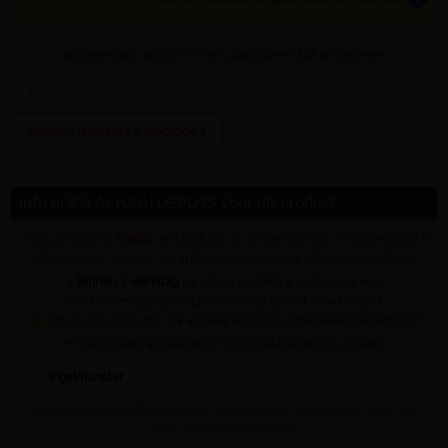
vul bovenaan
aantal
in + hier postcode en klik op 'bereken'
Bereken leverkost & methode »
Info gratis AFHAALDEPOTS voor dit product
✓ Dit product is
ENKEL
verkrijgbaar op onderstaande afhaaldepot(s) (!
dit betekent niet dat het artikel op al deze depots nu voorradig is)
•
Binnen 1 werkdag
na online bestelling ontvang je een
afhaalbevestiging INDIEN voorradig op het afhaaldepot.
✍
CHAT MET ONS
voor de actuele stock op onderstaande depot(s)
➥ Klik op een afhaaldepot voor praktische info afhalen
Ingelmunster
Staat jouw gewenste afhaaldepot niet in bovenstaande lijst dan kan dit artikel daar
NOOIT gratis afgehaald worden