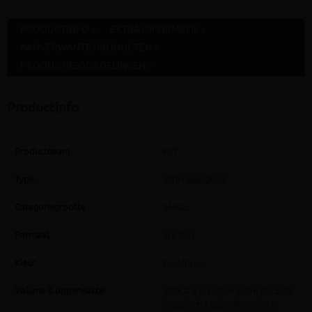
PRODUCTINFO »
EXTRA INFORMATIE »
AANVERWANTE PRODUCTEN »
PRODUCTBEOORDELINGEN »
Productinfo
Productnaam
Kift
Type
(Drainage)grind
Categoriegrootte
SMALL
Formaat
2/8 mm
Kleur
Grijs/bruin
Volume & oppervlakte
500KG ≈ 0,31m³ ≈ 6,2m² (bij 5cm
laagdikte) - gebruik product