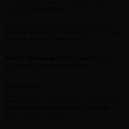
5x500kg bestellen = levering of afhalen 2 big bags van
1000kg + 1 big bag van 500kg
enzovoort...
Indien de levering of afhaling in meerdere big bags van max.
500kg dient te gebeuren, is er een meerkost van toepassing.
Contacteer hiervoor de
klantendienst
.
BENODIGDE HOEVEELHEID VOOR JE PROJECT?
Klik op de
CALCULATOR onder de groene bestelknop.
STAAL/MONSTER
Wij bij Bouwdepot begrijpen dat het niet eenvoudig is om
siergrind online te kiezen. Daarom kan je een staal opvragen
zodat je desgewenst eerst het product in het echt kan
bekijken vooraleer te bestellen.