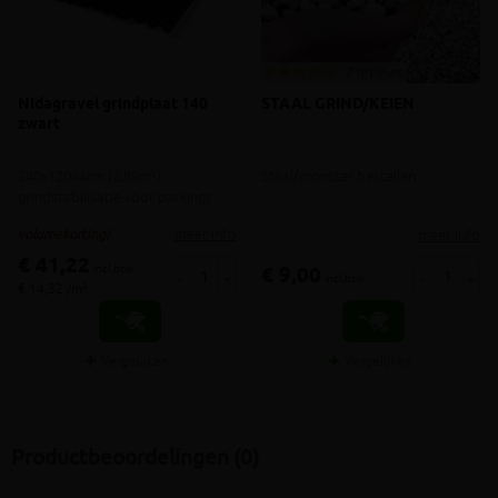
2 reviews
Nidagravel grindplaat 140
STAAL GRIND/KEIEN
zwart
240x120x4cm (2,88m²),
Staal/monster bestellen
grindstabilisatie voor parkings
meer info
meer info
volumekorting!
€ 41,22
incl.btw
€ 9,00
-
+
-
+
incl.btw
€ 14,32 /m²
Vergelijken
Vergelijken
Productbeoordelingen (0)