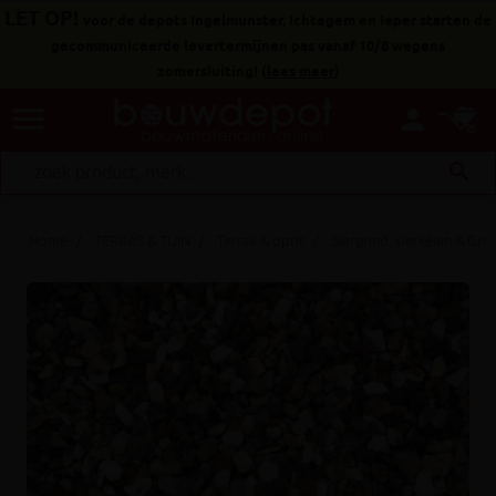
LET OP!
voor de depots Ingelmunster, Ichtegem en Ieper starten de
gecommuniceerde levertermijnen pas vanaf 10/8 wegens
zomersluiting!
(
lees meer
)
menu
person
search
Home
TERRAS & TUIN
Terras & oprit
Siergrind, sierkeien & Gri