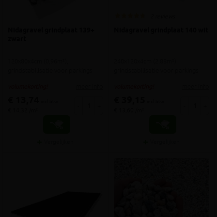
2 reviews
Nidagravel grindplaat 139+
Nidagravel grindplaat 140 wit
zwart
120x80x4cm (0,96m²),
240x120x4cm (2,88m²),
grindstabilisatie voor parkings
grindstabilisatie voor parkings
meer info
meer info
volumekorting!
volumekorting!
€ 13,74
€ 39,15
incl.btw
incl.btw
-
+
-
+
€ 14,32 /m²
€ 13,60 /m²
Vergelijken
Vergelijken