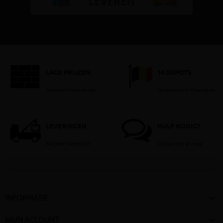
LAGE PRIJZEN
14 DEPOTS
Je betaalt nooit te veel!
Verspreid over Vlaanderen
LEVERINGEN
HULP NODIG?
België en Nederland
Stel dan hier je vraag

INFORMATIE

MIJN ACCOUNT