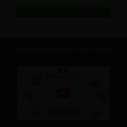
Wees de eerste hier een beoordeling te schrijven
edit
BEKIJK HIER ONZE KORTE INFO VIDEO'S