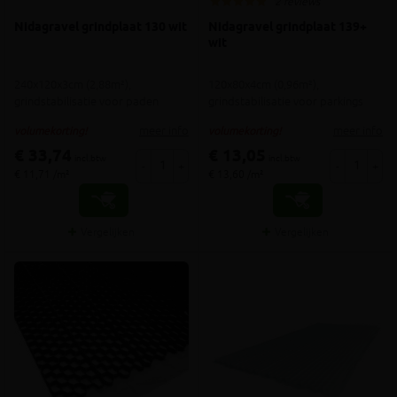
2 reviews
Nidagravel grindplaat 130 wit
Nidagravel grindplaat 139+
wit
240x120x3cm (2,88m²),
120x80x4cm (0,96m²),
grindstabilisatie voor paden
grindstabilisatie voor parkings
meer info
meer info
volumekorting!
volumekorting!
€ 33,74
€ 13,05
incl.btw
incl.btw
-
+
-
+
€ 11,71 /m²
€ 13,60 /m²
Vergelijken
Vergelijken