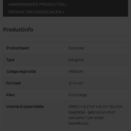
AANVERWANTE PRODUCTEN »
PRODUCTBEOORDELINGEN »
Productinfo
Productnaam
Dolomiet
Type
Siergrind
Categoriegrootte
MEDIUM
Formaat
4/14 mm
Kleur
Grijs/beige
Volume & oppervlakte
500KG ≈ 0,31m³ ≈ 6,2m² (bij 5cm
laagdikte) - gebruik product
calculator! (zie onder
bestelknop)