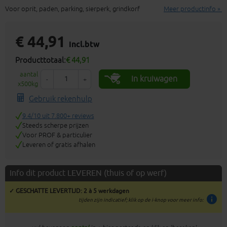
Voor oprit, paden, parking, sierperk, grindkorf
Meer productinfo »
€ 44,91
incl.btw
Producttotaal:
€ 44,91
aantal
In kruiwagen
-
+
x500kg
Gebruik rekenhulp
9.4/10 uit 7.800+ reviews
Steeds scherpe prijzen
Voor PROF & particulier
Leveren of gratis afhalen
Info dit product LEVEREN (thuis of op werf)
✓ GESCHATTE LEVERTIJD: 2 à 5 werkdagen
info
tijden zijn indicatief; klik op de i-knop voor meer info: