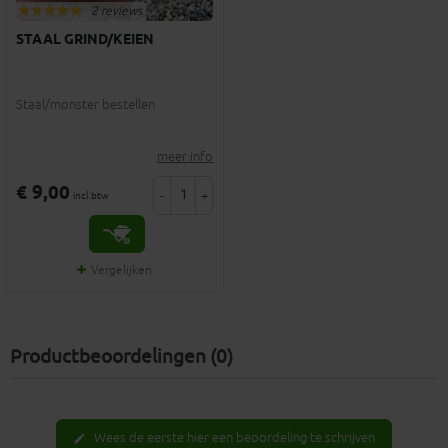
2 reviews
STAAL GRIND/KEIEN
Staal/monster bestellen
meer info
€ 9,00
-
+
incl.btw
Vergelijken
Productbeoordelingen (0)
Wees de eerste hier een beoordeling te schrijven
edit