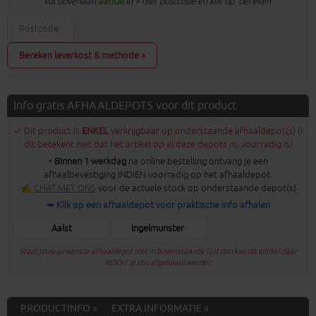
vul bovenaan
aantal
in + hier postcode en klik op 'bereken'
Bereken leverkost & methode »
Info gratis AFHAALDEPOTS voor dit product
✓ Dit product is
ENKEL
verkrijgbaar op onderstaande afhaaldepot(s) (!
dit betekent niet dat het artikel op al deze depots nu voorradig is)
•
Binnen 1 werkdag
na online bestelling ontvang je een
afhaalbevestiging INDIEN voorradig op het afhaaldepot.
✍
CHAT MET ONS
voor de actuele stock op onderstaande depot(s)
➥ Klik op een afhaaldepot voor praktische info afhalen
Aalst
Ingelmunster
Staat jouw gewenste afhaaldepot niet in bovenstaande lijst dan kan dit artikel daar
NOOIT gratis afgehaald worden
PRODUCTINFO »
EXTRA INFORMATIE »