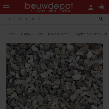
menu
person
search
Home
TERRAS & TUIN
Terras & oprit
Siergrind, sierkeien & Gri
keyboard_arrow_right
Volgen