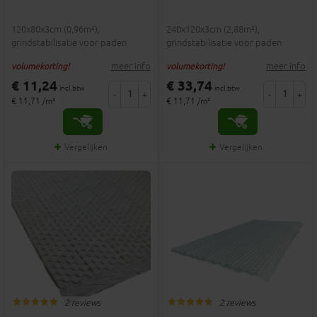
120x80x3cm (0,96m²),
240x120x3cm (2,88m²),
grindstabilisatie voor paden
grindstabilisatie voor paden
meer info
meer info
volumekorting!
volumekorting!
€ 11,24
€ 33,74
incl.btw
incl.btw
-
+
-
+
€ 11,71 /m²
€ 11,71 /m²
Vergelijken
Vergelijken
2 reviews
2 reviews