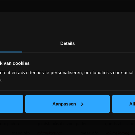
Details
DEPOT INGELMUNSTER EN
ICHTEGEM GESLOTEN!
k van cookies
ent en advertenties te personaliseren, om functies voor social
depot Ingelmunster en Ichtegem zijn nog
gesloten t.e.m. 9/8 wegens bouwverlof!
.
iews
2 re
lees hier meer!
indplaat
Nidagravel grindplaat 130
Nidagravel g
wit
139+ wit
Aanpassen
Al
6m²),
240x120x3cm (2,88m²),
120x80x4cm (0,
 voor paden
grindstabilisatie voor paden
grindstabilisati
meer info
meer info
volumekorting!
volumekorting!