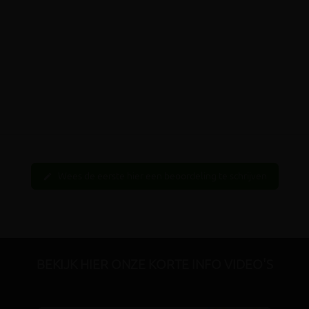
Wees de eerste hier een beoordeling te schrijven
edit
BEKIJK HIER ONZE KORTE INFO VIDEO'S