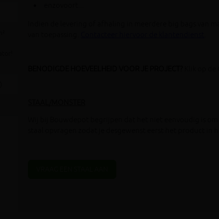
enzovoort...
Indien de levering of afhaling in meerdere big bags van m
m²
van toepassing.
Contacteer hiervoor de
klantendienst
.
ator!
BENODIGDE HOEVEELHEID VOOR JE PROJECT?
Klik op d
)
STAAL/MONSTER
Wij bij Bouwdepot begrijpen dat het niet eenvoudig is om 
staal opvragen zodat je desgewenst eerst het product in he
VRAAG EEN STAAL AAN