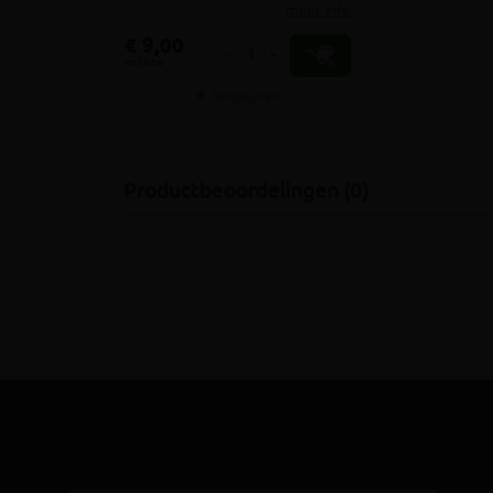
meer info
€ 9,00
-
+
incl.btw
Vergelijken
Productbeoordelingen (0)