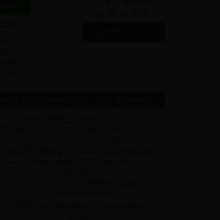
7.912 reviews
wagen
enhulp
Powered by Kiyoh
 reviews
ijzen
culier
 afhalen
Info gratis AFHAALDEPOTS voor dit product
✓ Dit product is
ENKEL
verkrijgbaar op onderstaande
afhaaldepot(s) (! dit betekent niet dat het artikel op al
deze depots nu voorradig is)
•
Binnen 1 werkdag
na online bestelling ontvang je
een afhaalbevestiging INDIEN voorradig op het
afhaaldepot.
✍
CHAT MET ONS
voor de actuele stock op
onderstaande depot(s)
➥ Klik op een afhaaldepot voor praktische info
afhalen