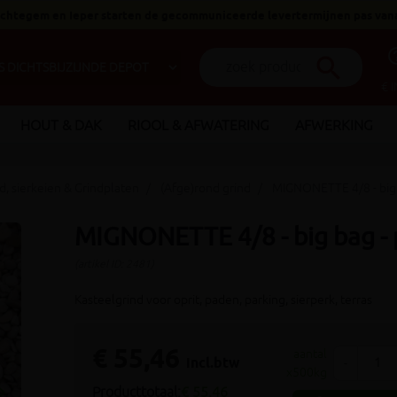
 Ichtegem en Ieper starten de gecommuniceerde levertermijnen pas van
help_o
search
€ 
HOUT & DAK
RIOOL & AFWATERING
AFWERKING
nd, sierkeien & Grindplaten
(Afge)rond grind
MIGNONETTE 4/8 - big 
MIGNONETTE 4/8 - big bag -
(artikel ID: 2481)
Kasteelgrind voor oprit, paden, parking, sierperk, terras
€ 55,46
aantal
incl.btw
-
x500kg
_arrow_right
Producttotaal:
€ 55,46