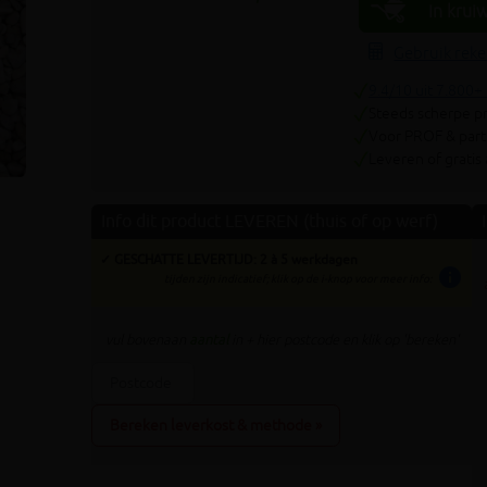
Volgende
In krui
Gebruik rek
9.4/10 uit 7.800+
Steeds scherpe pr
Voor PROF & parti
Leveren of gratis
Info dit product LEVEREN (thuis of op werf)
✓ GESCHATTE LEVERTIJD: 2 à 5 werkdagen
info
tijden zijn indicatief; klik op de i-knop voor meer info:
vul bovenaan
aantal
in + hier postcode en klik op 'bereken'
Bereken leverkost & methode »