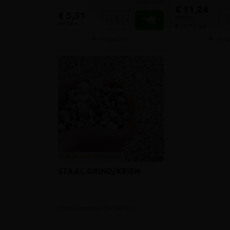
€ 11,24
€ 5,51
incl.btw
-
-
+
incl.btw
€ 11,71 /m²
Vergelijken
Verg
2 reviews
STAAL GRIND/KEIEN
Staal/monster bestellen