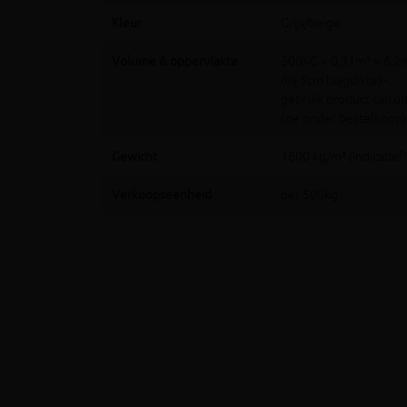
Kleur
Grijs/beige
Volume & oppervlakte
500KG ≈ 0,31m³ ≈ 6,2
(bij 5cm laagdikte) -
gebruik product calcul
(zie onder bestelknop)
Gewicht
1600 kg/m³ (indicatief!
Verkoopseenheid
per 500kg