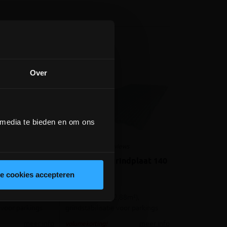
Over
 media te bieden en om ons
views
2 reviews
rindplaat
Nidagravel grindplaat 140
wit
le cookies accepteren
96m²),
240x120x4cm (2,88m²),
e voor parkings
grindstabilisatie voor parkings
meer info
meer info
volumekorting!