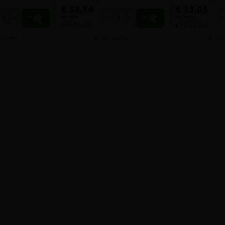
€ 33,74
€ 13,05
incl.btw
incl.btw
+
-
+
-
€ 11,71 /m²
€ 13,60 /m²
elijken
Vergelijken
Ver