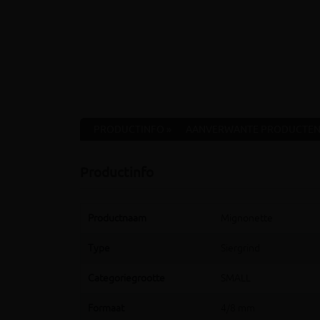
PRODUCTINFO »
AANVERWANTE PRODUCTEN
Productinfo
Productnaam
Mignonette
Type
Siergrind
Categoriegrootte
SMALL
Formaat
4/8 mm