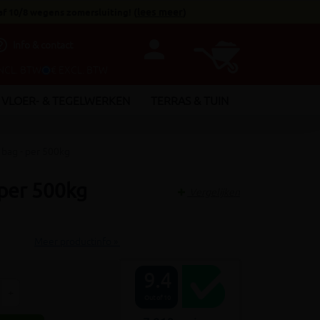
af 10/8 wegens zomersluiting!
(
lees meer
)
person
utline
Info & contact
INCL. BTW
€ EXCL. BTW
VLOER- & TEGELWERKEN
TERRAS & TUIN
bag - per 500kg
 per 500kg
Vergelijken
Meer productinfo »
9.4
+
Out of 10