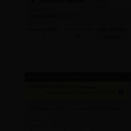
€ 368,00
incl.btw
aantal
Volgende
-
rollen
(€ 4,91 /m²)
Producttotaal:
€ 368,00
v.a. aantal rollen
volume korting
prijs / eenheid
4
5%
€ 349,60
Info dit product LEVEREN (thuis of op werf)
✓ GESCHATTE LEVERTIJD: 2 à 4 werkdagen
info
tijden zijn indicatief; klik op de i-knop voor meer info:
vul bovenaan
aantal
in + hier postcode en klik op 'bereken'