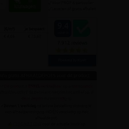
In
Voor PROF & particulier
+
kruiwagen
Leveren of gratis afhalen
9.4
(€/m²)
je bespaart
Out of 10
€ 4,66
€ 73,60
7.912 reviews
Powered by Kiyoh
Info gratis AFHAALDEPOTS voor dit product
✓ Dit product is
ENKEL
verkrijgbaar op onderstaande
afhaaldepot(s) (! dit betekent niet dat het artikel op al
deze depots nu voorradig is)
•
Binnen 1 werkdag
na online bestelling ontvang je
een afhaalbevestiging INDIEN voorradig op het
afhaaldepot.
✍
CHAT MET ONS
voor de actuele stock op