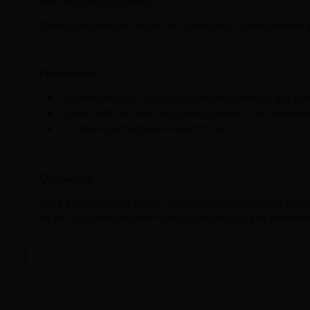
met recuperatiepannen.
Deze capillaire folie wordt ook gebruikt bij gevelbekledi
Kenmerken:
Extreem hoge UV-stabiliteit -Regenscherm bij alle ge
Onderdakfolie voor recuperatiepannen mits dakhelling
Dubbele geïntegreerde kleefstrook
Opmerking:
Deze onderdakfolie is geen dakbedekkingsmateriaal en ma
na het plaatsen van deze folie zo snel mogelijk de afwerki