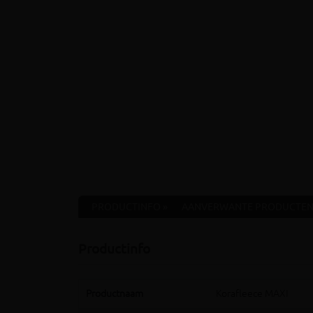
PRODUCTINFO »
AANVERWANTE PRODUCTEN
Productinfo
Productnaam
Korafleece MAXI