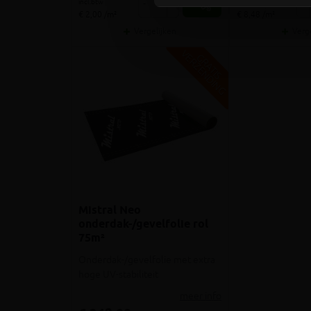
incl.btw
incl.btw
-
+
-
€ 2,00 /m²
€ 8,48 /m²
Vergelijken
Verg
V
G
G
R
A
T
I
S
E
R
Z
E
N
D
I
N
Mistral Neo
onderdak-/gevelfolie rol
75m²
Onderdak-/gevelfolie met extra
hoge UV-stabiliteit
meer info