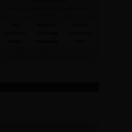
onderstaande depot(s)
➥ Klik op een afhaaldepot voor praktische info
afhalen
Aalst
Bekkevoort
Booischot
Gent (haven)
Gentbrugge
Hoogstraten
Ichtegem
Ingelmunster
Meise
Staat jouw gewenste afhaaldepot niet in bovenstaande lijst dan
kan dit artikel daar NOOIT gratis afgehaald worden
n extra hoge UV-stabiliteit speciaal voor daken