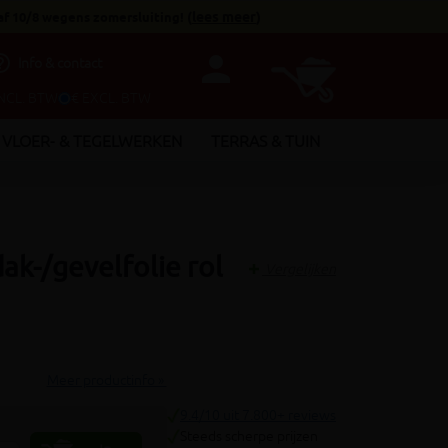
af 10/8 wegens zomersluiting!
(
lees meer
)
person
utline
Info & contact
INCL. BTW
€ EXCL. BTW
VLOER- & TEGELWERKEN
TERRAS & TUIN
k-/gevelfolie rol
Vergelijken
Meer productinfo »
9.4/10 uit 7.800+ reviews
Steeds scherpe prijzen