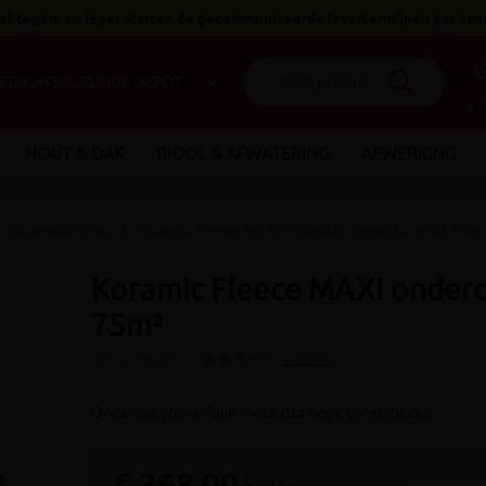
 Ichtegem en Ieper starten de gecommuniceerde levertermijnen pas van
help_o
search
€ 
HOUT & DAK
RIOOL & AFWATERING
AFWERKING
Onderdakfolies
Koramic Fleece MAXI onderdak-/gevelfolie rol 75m²
Koramic Fleece MAXI onderda
75m²
(artikel ID: 2530)
1 review
Onderdak-/gevelfolie met extra hoge UV-stabiliteit
_arrow_right