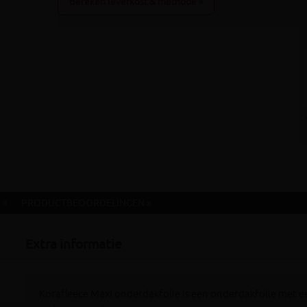
Bereken leverkost & methode »
 »
PRODUCTBEOORDELINGEN »
Extra informatie
Korafleece Maxi onderdakfolie is een onderdakfolie met ee