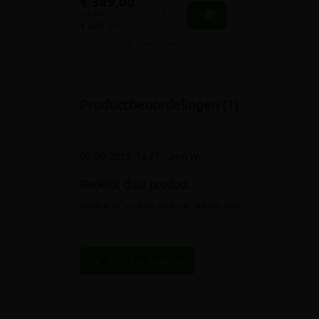
€ 349,00
incl.btw
-
+
€ 4,65 /m²
Vergelijken
Productbeoordelingen (1)
02-09-2019, 14:27 - Jorn W.
Redelijk duur product
Kwalitatief product maar wel redelijk duur.
Schrijf je recensie
edit