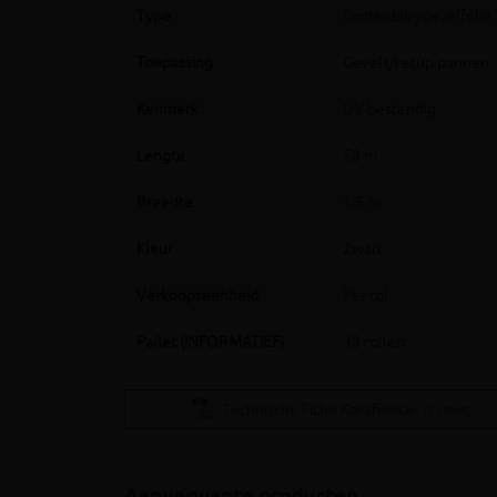
Type
Onderdak-/gevelfolie
Toepassing
Gevels/recup pannen
Kenmerk
UV bestendig
Lengte
50 m
Breedte
1,5 m
Kleur
Zwart
Verkoopseenheid
Per rol
Pallet (INFORMATIEF)
30 rollen
Technische Fiche Korafleece
(1.16MB)
Aanverwante producten