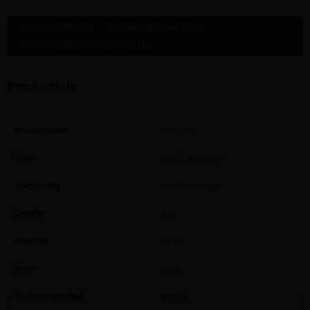
PRODUCTINFO »
EXTRA INFORMATIE »
PRODUCTBEOORDELINGEN »
Productinfo
Productnaam
Koraflex
Type
Loodvervanger
Toepassing
Loodvervanger
Lengte
5 m
Breedte
32 cm
Kleur
Grijs
Verkoopseenheid
Per rol