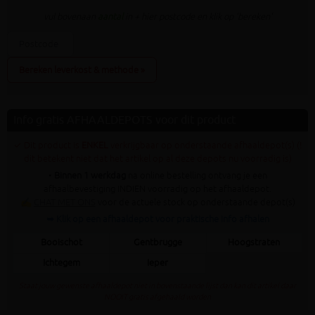
vul bovenaan
aantal
in + hier postcode en klik op 'bereken'
Bereken leverkost & methode »
Info gratis AFHAALDEPOTS voor dit product
✓ Dit product is
ENKEL
verkrijgbaar op onderstaande afhaaldepot(s) (!
dit betekent niet dat het artikel op al deze depots nu voorradig is)
•
Binnen 1 werkdag
na online bestelling ontvang je een
afhaalbevestiging INDIEN voorradig op het afhaaldepot.
✍
CHAT MET ONS
voor de actuele stock op onderstaande depot(s)
➥ Klik op een afhaaldepot voor praktische info afhalen
Booischot
Gentbrugge
Hoogstraten
Ichtegem
Ieper
Staat jouw gewenste afhaaldepot niet in bovenstaande lijst dan kan dit artikel daar
NOOIT gratis afgehaald worden