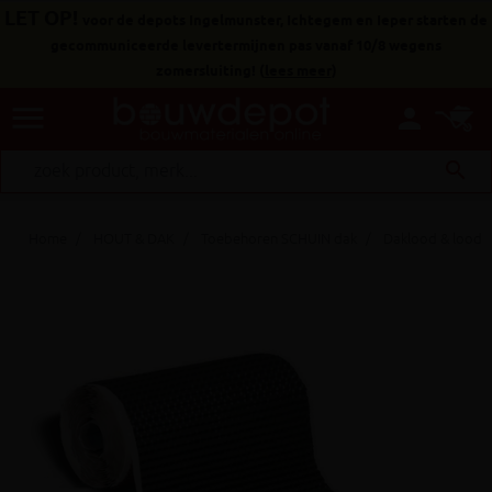
LET OP!
voor de depots Ingelmunster, Ichtegem en Ieper starten de
gecommuniceerde levertermijnen pas vanaf 10/8 wegens
zomersluiting!
(
lees meer
)
menu
person
search
Home
HOUT & DAK
Toebehoren SCHUIN dak
Daklood & loodv