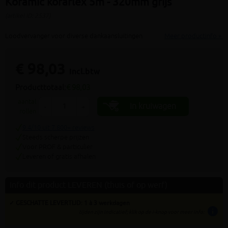
Koramic koraflex 5m - 320mm grijs
(artikel ID: 2537)
Loodvervanger voor diverse dankaansluitingen
Meer productinfo »
€ 98,03
incl.btw
Producttotaal:
€ 98,03
aantal
In kruiwagen
-
+
rollen
9.4/10 uit 7.800+ reviews
Steeds scherpe prijzen
Voor PROF & particulier
Leveren of gratis afhalen
Info dit product LEVEREN (thuis of op werf)
✓ GESCHATTE LEVERTIJD: 1 à 3 werkdagen
info
tijden zijn indicatief; klik op de i-knop voor meer info: