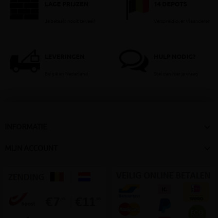
LAGE PRIJZEN
14 DEPOTS
Je betaalt nooit te veel!
Verspreid over Vlaanderen
LEVERINGEN
HULP NODIG?
België en Nederland
Stel dan hier je vraag

INFORMATIE

MIJN ACCOUNT