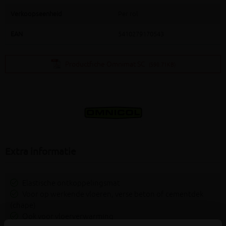
Verkoopseenheid
Per rol
EAN
5410279170543
Productfiche Omnimat SC
(598.71KB)
Extra informatie
Elastische ontkoppelingsmat
Voor op werkende vloeren, verse beton of cementdek
(chape)
Ook voor vloerverwarming