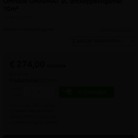
Omnicol OMNIMAT SC ontkoppelingsmat
10m²
(artikel ID: 2590)
Elastische ontkoppelingsmat
Meer productinfo »
€ 274,00
incl.btw
(€ 27,40 /m²)
Producttotaal:
€ 274,00
aantal
In kruiwagen
-
+
rollen
9.4/10 uit 7.800+ reviews
Steeds scherpe prijzen
Voor PROF & particulier
Leveren of gratis afhalen