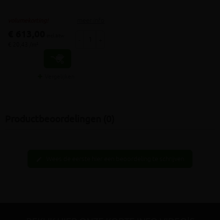
meer info
volumekorting!
€ 613,00
incl.btw
-
+
€ 20,43 /m²
Vergelijken
Productbeoordelingen (0)
Wees de eerste hier een beoordeling te schrijven
edit