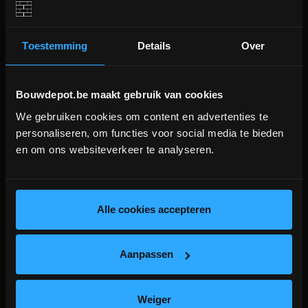
Voorkomt scheurvorming in het tegeloppervlak ten
gevolge van scheurvorming in de ondergrond tot 2 mm
breedte!
Toestemming
Details
Over
Geringe dikte van slechts 0,87 mm
Geschikt voor buiten en binnen, in zowel droge als
vochtbelaste ruimten
Bouwdepot.be maakt gebruik van cookies
We gebruiken cookies om content en advertenties te
DEPOT INGELMUNSTER EN
personaliseren, om functies voor social media te bieden
ICHTEGEM GESLOTEN!
en om ons websiteverkeer te analyseren.
depot Ingelmunster en Ichtegem zijn nog
gesloten t.e.m. 9/8 wegens bouwverlof!
lees hier meer!
Alle cookies accepteren
Aanpassen
Weiger