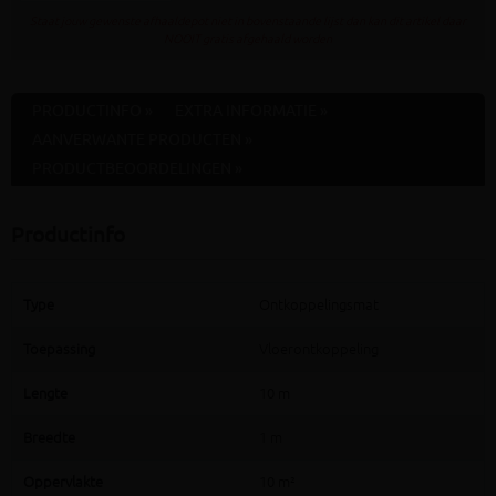
Staat jouw gewenste afhaaldepot niet in bovenstaande lijst dan kan dit artikel daar
NOOIT gratis afgehaald worden
PRODUCTINFO »
EXTRA INFORMATIE »
AANVERWANTE PRODUCTEN »
PRODUCTBEOORDELINGEN »
Productinfo
Type
Ontkoppelingsmat
Toepassing
Vloerontkoppeling
Lengte
10 m
Breedte
1 m
Oppervlakte
10 m²