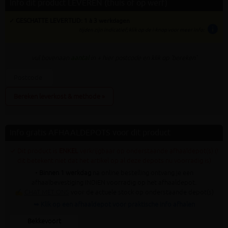
Info dit product LEVEREN (thuis of op werf)
✓ GESCHATTE LEVERTIJD: 1 à 3 werkdagen
info
tijden zijn indicatief; klik op de i-knop voor meer info:
vul bovenaan
aantal
in + hier postcode en klik op 'bereken'
Bereken leverkost & methode »
Info gratis AFHAALDEPOTS voor dit product
✓ Dit product is
ENKEL
verkrijgbaar op onderstaande afhaaldepot(s) (!
dit betekent niet dat het artikel op al deze depots nu voorradig is)
•
Binnen 1 werkdag
na online bestelling ontvang je een
afhaalbevestiging INDIEN voorradig op het afhaaldepot.
✍
CHAT MET ONS
voor de actuele stock op onderstaande depot(s)
➥ Klik op een afhaaldepot voor praktische info afhalen
Bekkevoort