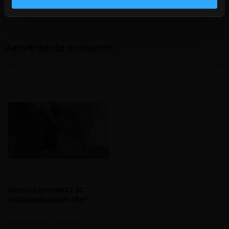
Aanverwante producten
Omnicol OMNIMAT SC
ontkoppelingsmat 30m²
Elastische ontkoppelingsmat