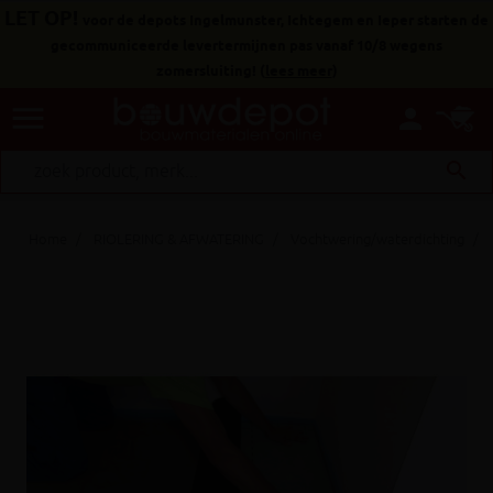
LET OP!
voor de depots Ingelmunster, Ichtegem en Ieper starten de
gecommuniceerde levertermijnen pas vanaf 10/8 wegens
zomersluiting!
(
lees meer
)
menu
person
search
Home
RIOLERING & AFWATERING
Vochtwering/waterdichting