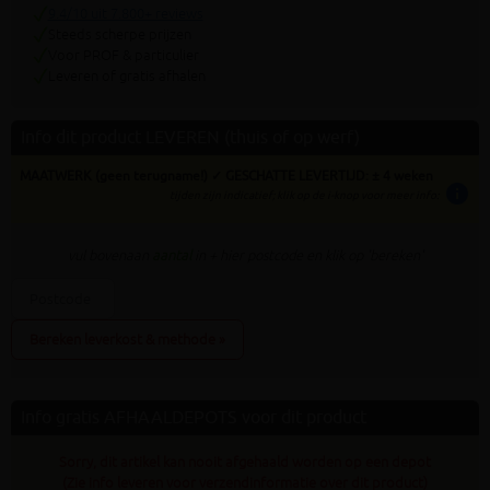
9.4/10 uit 7.800+ reviews
Steeds scherpe prijzen
Voor PROF & particulier
Leveren of gratis afhalen
Info dit product LEVEREN (thuis of op werf)
MAATWERK (geen terugname!) ✓ GESCHATTE LEVERTIJD: ± 4 weken
info
tijden zijn indicatief; klik op de i-knop voor meer info:
vul bovenaan
aantal
in + hier postcode en klik op 'bereken'
Bereken leverkost & methode »
Info gratis AFHAALDEPOTS voor dit product
Sorry, dit artikel kan nooit afgehaald worden op een depot
(Zie info leveren voor verzendinformatie over dit product)