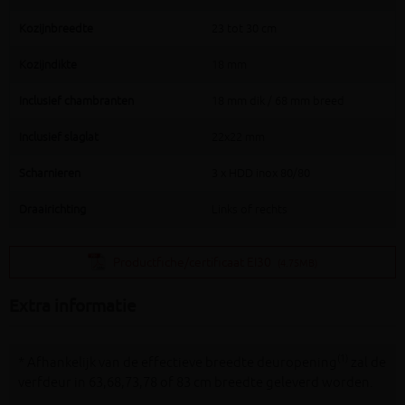
Kozijnbreedte
23 tot 30 cm
Kozijndikte
18 mm
Inclusief chambranten
18 mm dik / 68 mm breed
Inclusief slaglat
22x22 mm
Scharnieren
3 x HDD inox 80/80
Draairichting
Links of rechts
Productfiche/certificaat EI30
(4.75MB)
Extra informatie
(1)
* Afhankelijk van de effectieve breedte deuropening
zal de
verfdeur in 63,68,73,78 of 83 cm breedte geleverd worden.