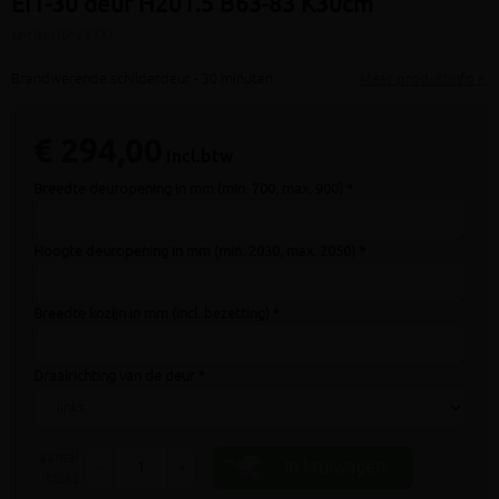
EI1-30 deur H201.5 B63-83 K30cm
(artikel ID: 2875)
Brandwerende schilderdeur - 30 minuten
Meer productinfo »
€ 294,00
incl.btw
Breedte deuropening in mm (min. 700, max. 900) *
Hoogte deuropening in mm (min. 2030, max. 2050) *
Breedte kozijn in mm (incl. bezetting) *
Draairichting van de deur *
aantal
In kruiwagen
-
+
stuks