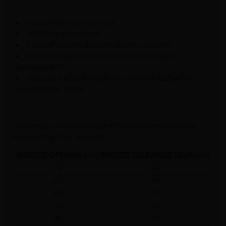
In waterwerend materiaal
HDD inox scharnieren
Inclusief cilinder deurslot (zonder cilinder)
Inclusief slaglat en chambranten (Multiplex
waterwerend)
INCLUSIEF KOZIJN 30CM OF OP MAAT GEZAAGD
(breedte max 30cm)
(1)
Gelieve bij de bestelling de effectieve breedte van de
deuropening door te geven.
BREEDTE OPENING (cm)
BREEDTE GELEVERDE DEUR (cm)
70
63
±75
68
±80
73
±85
78
90
83