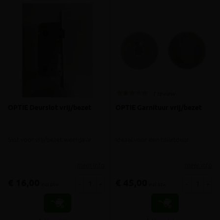
1 review
OPTIE Deurslot vrij/bezet
OPTIE Garnituur vrij/bezet
Slot voor vrij/bezet weergave
Ideaal voor een toiletdeur
meer info
meer info
€ 16,00
€ 45,00
-
+
-
+
incl.btw
incl.btw