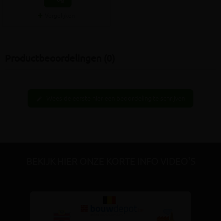
Vergelijken
Productbeoordelingen (0)
Wees de eerste hier een beoordeling te schrijven
edit
BEKIJK HIER ONZE KORTE INFO VIDEO'S