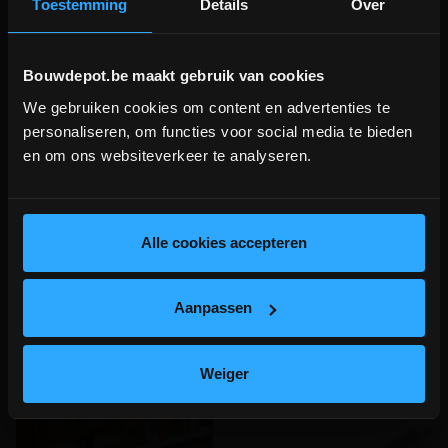
Toestemming
Details
Over
Bouwdepot.be maakt gebruik van cookies
We gebruiken cookies om content en advertenties te
DEPOT INGELMUNSTER EN
Deurklink inox 19mm L-vorm
Deurklink inox 19mm U-vorm
personaliseren, om functies voor social media te bieden
ICHTEGEM GESLOTEN!
en om ons websiteverkeer te analyseren.
depot Ingelmunster en Ichtegem zijn nog
Rechte deurkruk met gebogen
Gebogen deurkruk + rozet voor
gesloten t.e.m. 9/8 wegens bouwverlof!
hoek + rozet voor slot
slot
lees hier meer!
Alle cookies accepteren
meer info
meer info
€ 41,00
€ 41,00
-
+
-
+
incl.btw
incl.btw
Aanpassen
Vergelijken
Vergelijken
Weiger