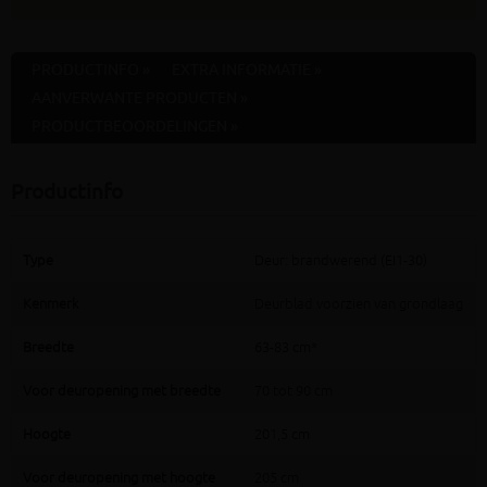
PRODUCTINFO »
EXTRA INFORMATIE »
AANVERWANTE PRODUCTEN »
PRODUCTBEOORDELINGEN »
Productinfo
Type
Deur: brandwerend (EI1-30)
Kenmerk
Deurblad voorzien van grondlaag
Breedte
63-83 cm*
Voor deuropening met breedte
70 tot 90 cm
Hoogte
201,5 cm
Voor deuropening met hoogte
205 cm