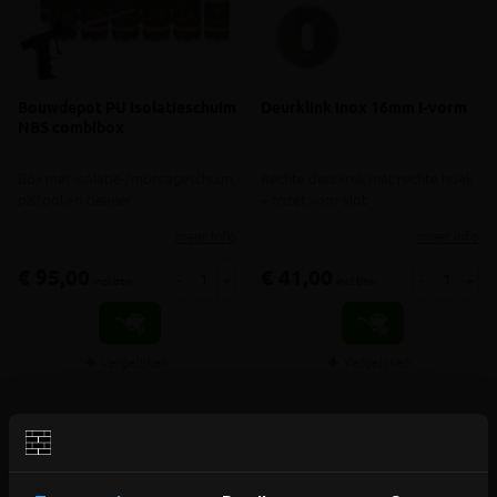
Bouwdepot PU isolatieschuim
Deurklink inox 16mm I-vorm
NBS combibox
Box met isolatie-/montageschuim,
Rechte deurkruk met rechte hoek
pistool en cleaner
+ rozet voor slot
meer info
meer info
€ 95,00
€ 41,00
-
+
-
+
incl.btw
incl.btw
Vergelijken
Vergelijken