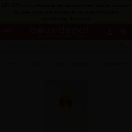
LET OP!
voor de depots Ingelmunster, Ichtegem en Ieper starten de
gecommuniceerde levertermijnen pas vanaf 10/8 wegens
zomersluiting!
(
lees meer
)
menu
person
search
Home
AFWERKING
Deuren & toebehoren
Schilderdeur brand