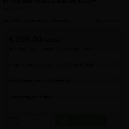
EI1-30 deur H201.5 B88-93 K22cm
(artikel ID: 2878)
Brandwerende schilderdeur - 30 minuten
Meer productinfo »
€ 289,00
incl.btw
Breedte deuropening in mm (min. 950, max. 1000) *
Hoogte deuropening in mm (min. 2030, max. 2050) *
Breedte kozijn in mm (incl. bezetting) *
Draairichting van de deur *
aantal
In kruiwagen
-
+
stuks