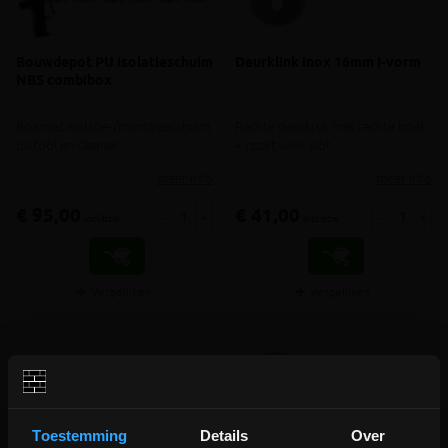
Bouwdepot PU isolatieschuim
Deurklink inox 16mm I-vorm
NBS combibox
Box met isolatie-/montageschuim,
Rechte deurkruk met rechte hoek
pistool en cleaner
+ rozet voor slot
meer info
meer info
€ 95,00
€ 41,00
-
+
-
+
incl.btw
incl.btw
Vergelijken
Vergelijken
Toestemming
Details
Over