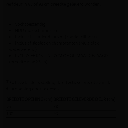
verfdeur in 88 of 93 cm breedte geleverd worden.
Vochtbestendig
HDD inox scharnieren
Inclusief cilinder deurslot (zonder cilinder)
Inclusief slaglat en chambranten (Multiplex
waterwerend)
INCLUSIEF KOZIJN 22CM OF OP MAAT GEZAAGD
(breedte max 22cm)
(1)
Gelieve bij de bestelling de effectieve breedte van de
deuropening door te geven.
BREEDTE OPENING (cm)
BREEDTE GELEVERDE DEUR (cm)
95
88
100
93