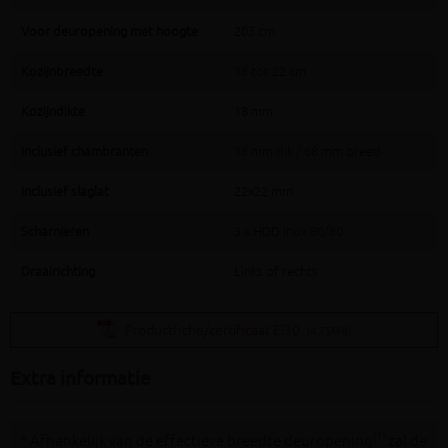
Voor deuropening met hoogte
205 cm
Kozijnbreedte
18 tot 22 cm
Kozijndikte
18 mm
Inclusief chambranten
18 mm dik / 68 mm breed
Inclusief slaglat
22x22 mm
Scharnieren
3 x HDD inox 80/80
Draairichting
Links of rechts
Productfiche/certificaat EI30
(4.75MB)
Extra informatie
(1)
* Afhankelijk van de effectieve breedte deuropening
zal de