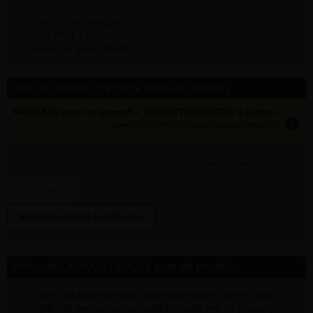
9.4/10 uit 7.800+ reviews
Steeds scherpe prijzen
Voor PROF & particulier
Leveren of gratis afhalen
Info dit product LEVEREN (thuis of op werf)
MAATWERK (geen terugname!) ✓ GESCHATTE LEVERTIJD: ± 4 weken
info
tijden zijn indicatief; klik op de i-knop voor meer info:
vul bovenaan
aantal
in + hier postcode en klik op 'bereken'
Bereken leverkost & methode »
Info gratis AFHAALDEPOTS voor dit product
Sorry, dit artikel kan nooit afgehaald worden op een depot
(Zie info leveren voor verzendinformatie over dit product)