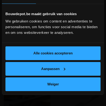
Bouwdepot.be maakt gebruik van cookies
We gebruiken cookies om content en advertenties te
Deurklink inox 19mm L-vorm
Deurklink inox 19mm U-vorm
DEPOT INGELMUNSTER EN
personaliseren, om functies voor social media te bieden
ICHTEGEM GESLOTEN!
en om ons websiteverkeer te analyseren.
Rechte deurkruk met gebogen
Gebogen deurkruk + rozet voor
depot Ingelmunster en Ichtegem zijn nog
hoek + rozet voor slot
slot
gesloten t.e.m. 9/8 wegens bouwverlof!
meer info
meer info
lees hier meer!
Alle cookies accepteren
€ 41,00
€ 41,00
-
+
-
+
incl.btw
incl.btw
Aanpassen
Vergelijken
Vergelijken
Weiger