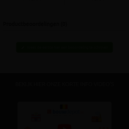
Productbeoordelingen (0)
Wees de eerste hier een beoordeling te schrijven
edit
BEKIJK HIER ONZE KORTE INFO VIDEO'S