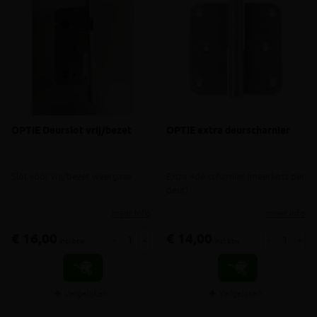
OPTIE Deurslot vrij/bezet
OPTIE extra deurscharnier
Slot voor vrij/bezet weergave
Extra 4de scharnier (meerkost per
deur)
meer info
meer info
€ 16,00
€ 14,00
-
+
-
+
incl.btw
incl.btw
Vergelijken
Vergelijken