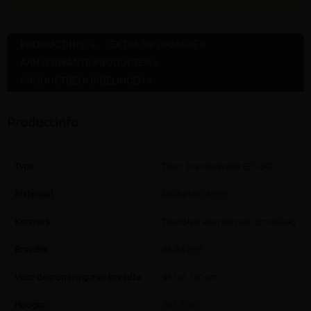
PRODUCTINFO »
EXTRA INFORMATIE »
AANVERWANTE PRODUCTEN »
PRODUCTBEOORDELINGEN »
Productinfo
Type
Deur: brandwerend (EI1-30)
Materiaal
Multiplex 18mm
Kenmerk
Deurblad voorzien van grondlaag
Breedte
88-93 cm*
Voor deuropening met breedte
95 tot 100 cm
Hoogte
201,5 cm