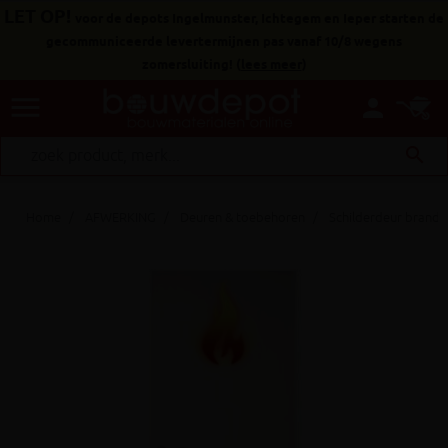
LET OP!
voor de depots Ingelmunster, Ichtegem en Ieper starten de
gecommuniceerde levertermijnen pas vanaf 10/8 wegens
zomersluiting!
(
lees meer
)
menu
person
search
Home
AFWERKING
Deuren & toebehoren
Schilderdeur brand