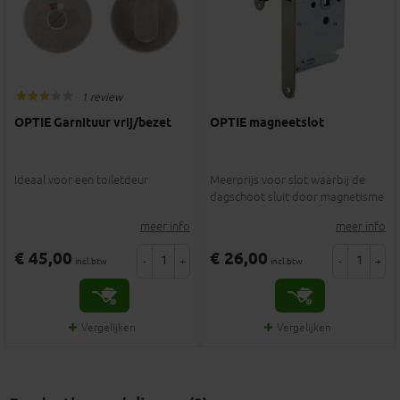
1 review
OPTIE Garnituur vrij/bezet
OPTIE magneetslot
Ideaal voor een toiletdeur
Meerprijs voor slot waarbij de
dagschoot sluit door magnetisme
meer info
meer info
€ 45,00
€ 26,00
-
+
-
+
incl.btw
incl.btw
Vergelijken
Vergelijken