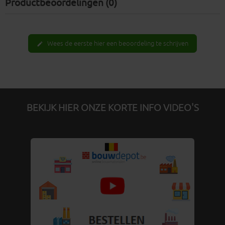
Productbeoordelingen (0)
Wees de eerste hier een beoordeling te schrijven
edit
BEKIJK HIER ONZE KORTE INFO VIDEO'S