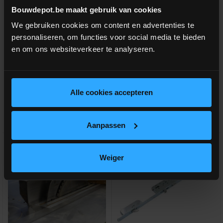
Deurklink inox 19mm L-vorm
Deurklink inox 19mm U-vorm
Bouwdepot.be maakt gebruik van cookies
We gebruiken cookies om content en advertenties te
personaliseren, om functies voor social media te bieden
Rechte deurkruk met gebogen
Gebogen deurkruk + rozet voor
hoek + rozet voor slot
slot
en om ons websiteverkeer te analyseren.
meer info
meer info
€ 41,00
€ 41,00
-
+
-
+
incl.btw
incl.btw
Alle cookies accepteren
Vergelijken
Vergelijken
Aanpassen
Weiger