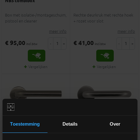
NBS combibox
Box met isolatie-/montageschuim,
Rechte deurkruk met rechte hoek
pistool en cleaner
+ rozet voor slot
meer info
meer info
€ 95,00
€ 41,00
-
+
-
+
incl.btw
incl.btw
Vergelijken
Vergelijken
Toestemming
Details
Over