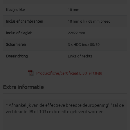
Kozijndikte
18 mm
Inclusief chambranten
18 mm dik / 68 mm breed
Inclusief slaglat
22x22 mm
Scharnieren
3 x HDD inox 80/80
Draairichting
Links of rechts
Productfiche/certificaat EI30
(4.75MB)
Extra informatie
(1)
* Afhankelijk van de effectieve breedte deuropening
zal de
verfdeur in 98 of 103 cm breedte geleverd worden.