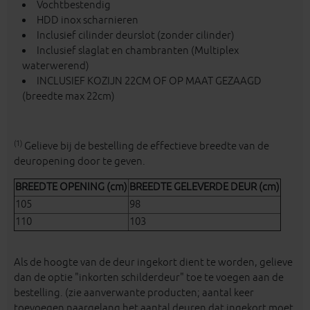
Vochtbestendig
HDD inox scharnieren
Inclusief cilinder deurslot (zonder cilinder)
Inclusief slaglat en chambranten (Multiplex
waterwerend)
INCLUSIEF KOZIJN 22CM OF OP MAAT GEZAAGD
(breedte max 22cm)
(1)
Gelieve bij de bestelling de effectieve breedte van de
deuropening door te geven.
BREEDTE OPENING (cm)
BREEDTE GELEVERDE DEUR (cm)
105
98
110
103
Als de hoogte van de deur ingekort dient te worden, gelieve
dan de optie "inkorten schilderdeur" toe te voegen aan de
bestelling. (zie aanverwante producten; aantal keer
toevoegen naargelang het aantal deuren dat ingekort moet