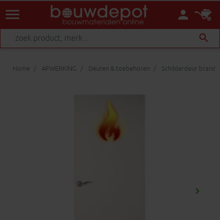
menu
person
search
Home
AFWERKING
Deuren & toebehoren
Schilderdeur brand
keyboard_arrow_right
Volgen