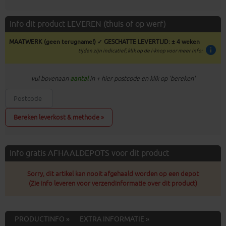
Info dit product LEVEREN (thuis of op werf)
MAATWERK (geen terugname!) ✓ GESCHATTE LEVERTIJD: ± 4 weken
info
tijden zijn indicatief; klik op de i-knop voor meer info:
vul bovenaan
aantal
in + hier postcode en klik op 'bereken'
Bereken leverkost & methode »
Info gratis AFHAALDEPOTS voor dit product
Sorry, dit artikel kan nooit afgehaald worden op een depot
(Zie info leveren voor verzendinformatie over dit product)
PRODUCTINFO »
EXTRA INFORMATIE »