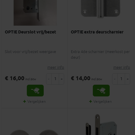
OPTIE Deurslot vrij/bezet
OPTIE extra deurscharnier
Slot voor vrij/bezet weergave
Extra 4de scharnier (meerkost per
deur)
meer info
meer info
€ 16,00
€ 14,00
-
+
-
+
incl.btw
incl.btw
Vergelijken
Vergelijken