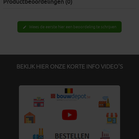
Productbeoordelingen (0)
Wees de eerste hier een beoordeling te schrijven
edit
BEKIJK HIER ONZE KORTE INFO VIDEO'S