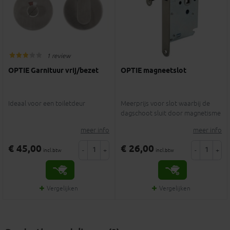
1 review
OPTIE Garnituur vrij/bezet
OPTIE magneetslot
Ideaal voor een toiletdeur
Meerprijs voor slot waarbij de
dagschoot sluit door magnetisme
meer info
meer info
€ 45,00
€ 26,00
-
+
-
+
incl.btw
incl.btw
Vergelijken
Vergelijken