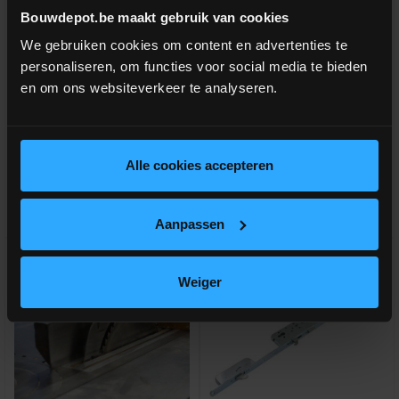
Deurklink inox 19mm L-vorm
Deurklink inox 19mm U-vorm
Bouwdepot.be maakt gebruik van cookies
We gebruiken cookies om content en advertenties te
personaliseren, om functies voor social media te bieden
Rechte deurkruk met gebogen
Gebogen deurkruk + rozet voor
hoek + rozet voor slot
slot
en om ons websiteverkeer te analyseren.
meer info
meer info
€ 41,00
€ 41,00
-
+
-
+
incl.btw
incl.btw
Alle cookies accepteren
Vergelijken
Vergelijken
Aanpassen
Weiger