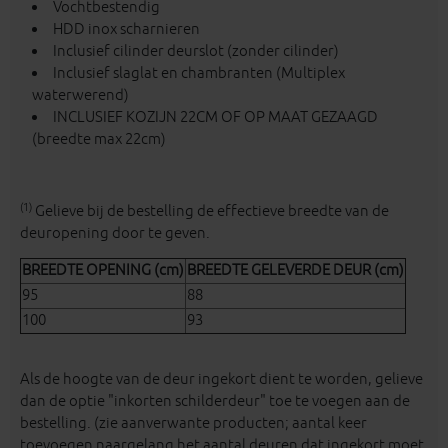
Vochtbestendig
HDD inox scharnieren
Inclusief cilinder deurslot (zonder cilinder)
Inclusief slaglat en chambranten (Multiplex
waterwerend)
INCLUSIEF KOZIJN 22CM OF OP MAAT GEZAAGD
(breedte max 22cm)
(1)
Gelieve bij de bestelling de effectieve breedte van de
deuropening door te geven.
BREEDTE OPENING (cm)
BREEDTE GELEVERDE DEUR (cm)
95
88
100
93
Als de hoogte van de deur ingekort dient te worden, gelieve
dan de optie "inkorten schilderdeur" toe te voegen aan de
bestelling. (zie aanverwante producten; aantal keer
toevoegen naargelang het aantal deuren dat ingekort moet