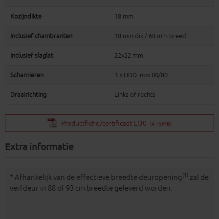
Kozijndikte
18 mm
Inclusief chambranten
18 mm dik / 68 mm breed
Inclusief slaglat
22x22 mm
Scharnieren
3 x HDD inox 80/80
Draairichting
Links of rechts
Productfiche/certificaat EI30
(4.75MB)
Extra informatie
(1)
* Afhankelijk van de effectieve breedte deuropening
zal de
verfdeur in 88 of 93 cm breedte geleverd worden.