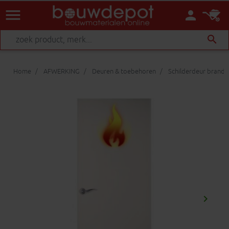
menu
person
search
Home
AFWERKING
Deuren & toebehoren
Schilderdeur brand
keyboard_arrow_right
Volgen