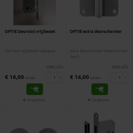
OPTIE Deurslot vrij/bezet
OPTIE extra deurscharnier
Slot voor vrij/bezet weergave
Extra 4de scharnier (meerkost per
deur)
meer info
meer info
€ 16,00
€ 14,00
-
+
-
+
incl.btw
incl.btw
Vergelijken
Vergelijken