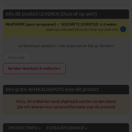
Info dit product LEVEREN (thuis of op werf)
MAATWERK (geen terugname!) ✓ GESCHATTE LEVERTIJD: ± 4 weken
info
tijden zijn indicatief; klik op de i-knop voor meer info:
vul bovenaan
aantal
in + hier postcode en klik op 'bereken'
Bereken leverkost & methode »
Info gratis AFHAALDEPOTS voor dit product
Sorry, dit artikel kan nooit afgehaald worden op een depot
(Zie info leveren voor verzendinformatie over dit product)
PRODUCTINFO »
EXTRA INFORMATIE »