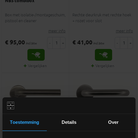
NBS combibox
Box met isolatie-/montageschuim,
Rechte deurkruk met rechte hoek
pistool en cleaner
+ rozet voor slot
meer info
meer info
€ 95,00
€ 41,00
-
+
-
+
incl.btw
incl.btw
Vergelijken
Vergelijken
Toestemming
Details
Over