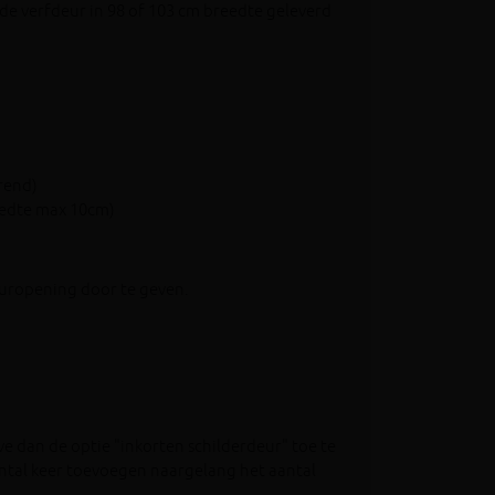
 de verfdeur in 98 of 103 cm breedte geleverd
rend)
edte max 10cm)
deuropening door te geven.
ve dan de optie "inkorten schilderdeur" toe te
antal keer toevoegen naargelang het aantal