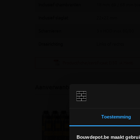
Inclusief chambranten
18 mm dik / 68 mm br
Inclusief slaglat
22x22 mm
Scharnieren
3 x HDD inox 80/80
Draairichting
Links of rechts
Productfiche/certificaat EI30
(4.75MB)
Aanverwante producten
Toestemming
Bouwdepot.be maakt gebrui