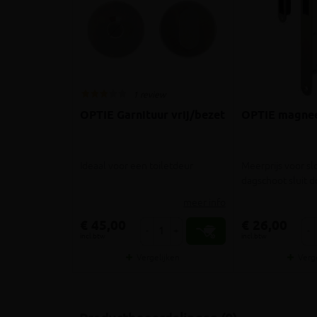
1 review
OPTIE Garnituur vrij/bezet
OPTIE magnee
Ideaal voor een toiletdeur
Meerprijs voor sl
dagschoot sluit 
meer info
€ 45,00
€ 26,00
-
+
-
incl.btw
incl.btw
Vergelijken
Verg