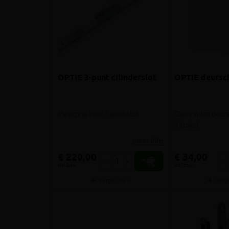
OPTIE 3-punt cilinderslot
OPTIE deursch
Meerprijs voor 3 punt slot
Optie witte deurs
3 stuks)
meer info
€ 220,00
€ 34,00
-
+
-
incl.btw
incl.btw
Vergelijken
Verg