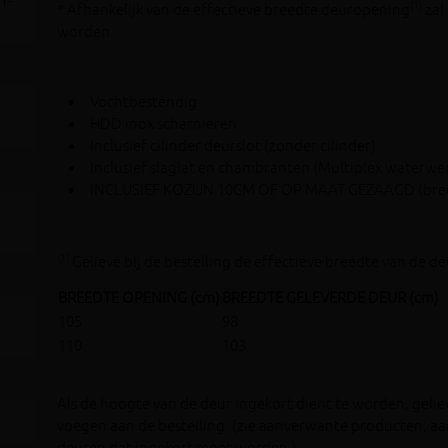
1-
(1)
* Afhankelijk van de effectieve breedte deuropening
zal
worden.
Vochtbestendig
HDD inox scharnieren
Inclusief cilinder deurslot (zonder cilinder)
Inclusief slaglat en chambranten (Multiplex waterwe
INCLUSIEF KOZIJN 10CM OF OP MAAT GEZAAGD (bre
(1)
Gelieve bij de bestelling de effectieve breedte van de 
BREEDTE OPENING (cm)
BREEDTE GELEVERDE DEUR (cm)
105
98
110
103
Als de hoogte van de deur ingekort dient te worden, gelie
voegen aan de bestelling. (zie aanverwante producten; a