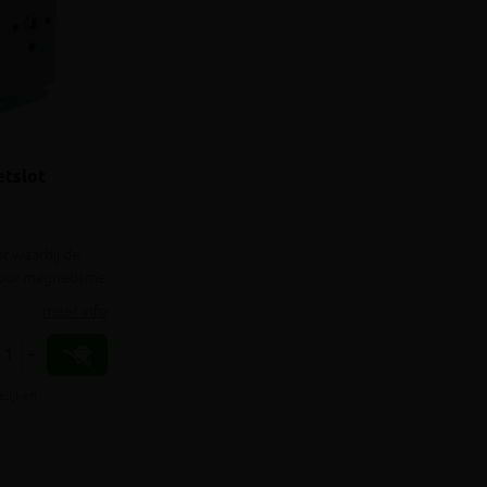
tslot
ot waarbij de
door magnetisme
meer info
+
elijken