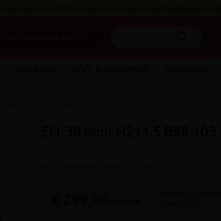
 Ichtegem en Ieper starten de gecommuniceerde levertermijnen pas van
help_o
search
€ 
HOUT & DAK
RIOOL & AFWATERING
AFWERKING
hilderdeur brandwerend
EI1-30 deur H211.5 B98-103 K10cm
EI1-30 deur H211.5 B98-103
(artikel ID: 2900)
Brandwerende schilderdeur - 30 min. - Extra hoog
€ 299,00
Breedte deuropenin
incl.btw
1100mm) *
_arrow_right