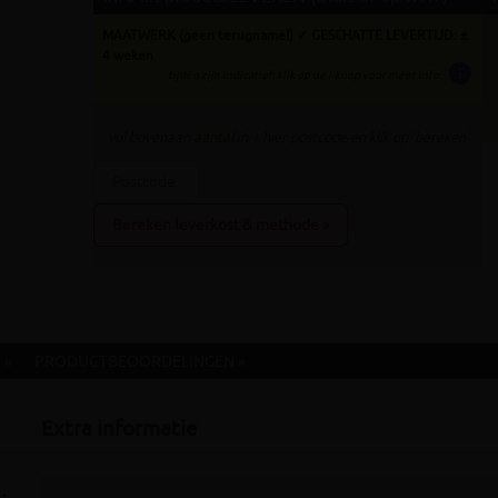
MAATWERK (geen terugname!) ✓ GESCHATTE LEVERTIJD: ±
4 weken
info
tijden zijn indicatief; klik op de i-knop voor meer info:
vul bovenaan
aantal
in + hier postcode en klik op 'bereken'
Bereken leverkost & methode »
 »
PRODUCTBEOORDELINGEN »
Extra informatie