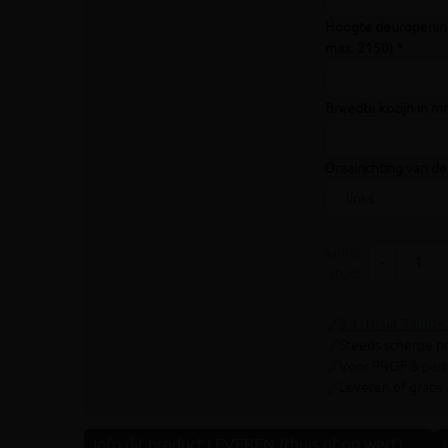
Volgende
Hoogte deuropening
max. 2150) *
Breedte kozijn in mm
Draairichting van de
aantal
-
stuks
9.4/10 uit 7.800+
Steeds scherpe pr
Voor PROF & parti
Leveren of gratis
Info dit product LEVEREN (thuis of op werf)