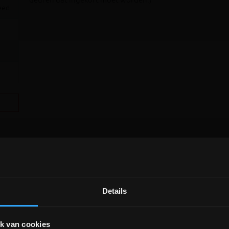
deuren dat ingekort moet worden.)
eed
Details
DEPOT INGELMUNSTER EN
ICHTEGEM GESLOTEN!
k van cookies