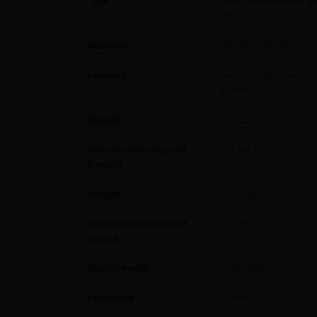
Type
Deur: brandwerend (EI
30)
Materiaal
Multiplex 18mm
Kenmerk
Deurblad voorzien van
grondlaag
Breedte
98-103 cm*
Voor deuropening met
105 tot 110cm
breedte
Hoogte
211,5 cm
Voor deuropening met
215 cm
hoogte
Kozijnbreedte
7 tot 10 cm
Kozijndikte
18 mm