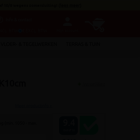
af 10/8 wegens zomersluiting!
(
lees meer
)
person
utline
Info & contact
INCL. BTW
€ EXCL. BTW
Mijn account
VLOER- & TEGELWERKEN
TERRAS & TUIN
 K10cm
Vergelijken
Meer productinfo »
9.4
g (min. 1050 - max.
Out of 10