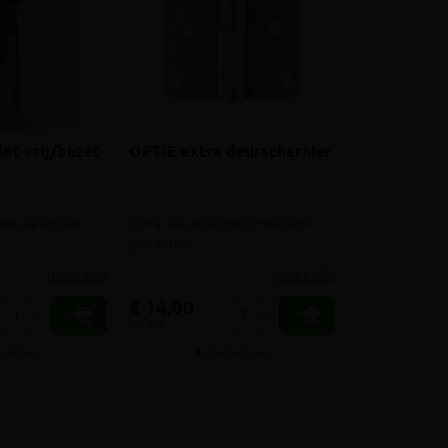
ot vrij/bezet
OPTIE extra deurscharnier
bezet weergave
Extra 4de scharnier (meerkost
per deur)
meer info
meer info
€ 14,00
+
-
+
incl.btw
gelijken
Vergelijken