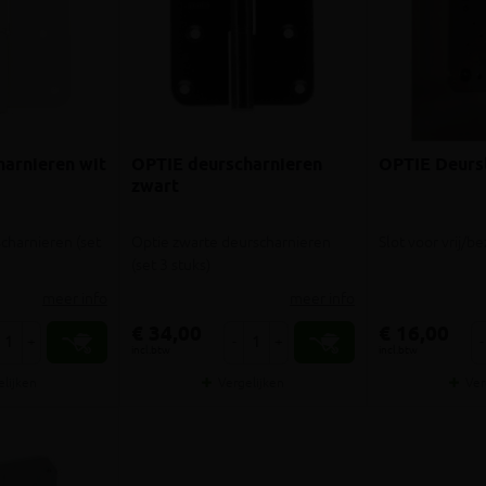
arnieren wit
OPTIE deurscharnieren
OPTIE Deursl
zwart
charnieren (set
Optie zwarte deurscharnieren
Slot voor vrij/
(set 3 stuks)
meer info
meer info
€ 34,00
€ 16,00
+
-
+
-
incl.btw
incl.btw
elijken
Vergelijken
Ver