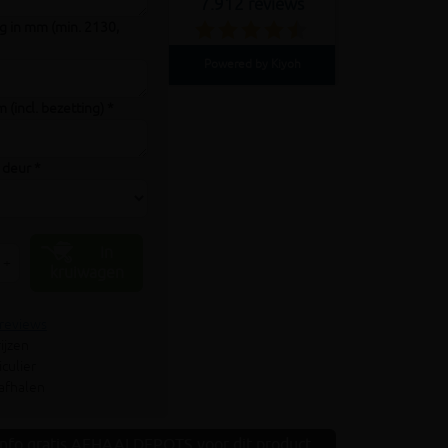
7.912 reviews
 in mm (min. 2130,
Powered by Kiyoh
 (incl. bezetting) *
 deur *
In
+
kruiwagen
 reviews
ijzen
culier
 afhalen
Info gratis AFHAALDEPOTS voor dit product