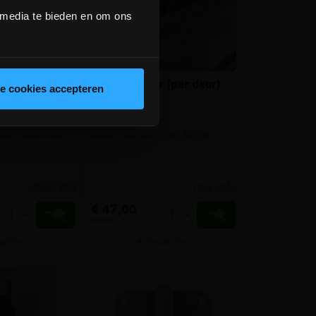
 media te bieden en om ons
ox 19mm U-
Inkorten deur (per deur)
le cookies accepteren
uk + rozet voor
Optie maatwerk van deuren
meer info
meer info
€ 47,00
+
-
+
incl.btw
gelijken
Vergelijken