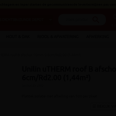
 Ichtegem en Ieper starten de gecommuniceerde levertermijnen pas van
help_o
search
€ 
HOUT & DAK
RIOOL & AFWATERING
AFWERKING
THERM roof B afschot 10mm 5-6cm/Rd2.00 (1,44m²)
Unilin uTHERM roof B afsch
6cm/Rd2.00 (1,44m²)
(artikel ID: 295)
Platdak isolatie met afhelling van 1cm per plaat