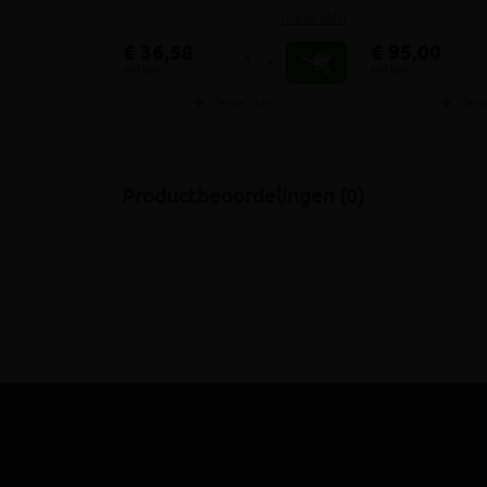
meer info
€ 36,58
€ 95,00
-
+
-
incl.btw
incl.btw
Vergelijken
Verg
Productbeoordelingen (0)