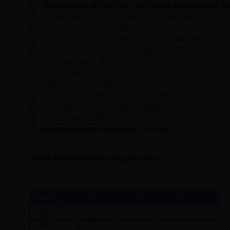
Met eenzijdig afschot van 10mm voor een betere afvl
Volledig zandvrij; borstelen is niet meer nodig
Voor het isoleren van daken
Geoptimaliseerde hechting met bitumineuze koudlijm
PIR-hardschuim lambda-waarde (λ) 0,027 W/mK
Volumegewicht: 32 kg/m³
Druksterkte ≥ 150 kPa (1,5 kg/cm²)
Waterabsorptie < 2%
Vervorming onder druk en temperatuur ≤ 5%
Randafwerking: recht aan de 4 zijden
Afmetingen: 1200 x 1200 mm
Verkoopseenheid: per plaat (1,44 m²)
Welke dakafwerking kan ik gebruiken?
Roofing
Gekleefd
Mechanisch
Gevlamlasd
Met ballast
PIR B
X
X
X
X
PIR L
X
X
X
X
1
2