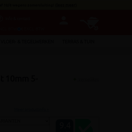
af 10/8 wegens zomersluiting!
(
lees meer
)
person
utline
Info & contact
INCL. BTW
€ EXCL. BTW
VLOER- & TEGELWERKEN
TERRAS & TUIN
ot 10mm 5-
Vergelijken
Meer productinfo »
9.4