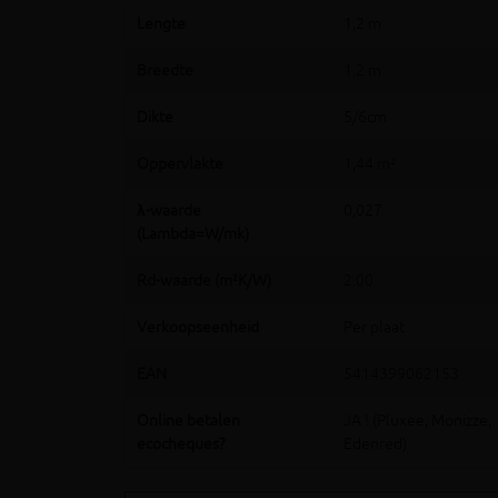
Lengte
1,2 m
Breedte
1,2 m
Dikte
5/6cm
Oppervlakte
1,44 m²
λ-waarde
0,027
(Lambda=W/mk)
Rd-waarde (m²K/W)
2.00
Verkoopseenheid
Per plaat
EAN
5414399062153
Online betalen
JA ! (Pluxee, Monizze,
ecocheques?
Edenred)