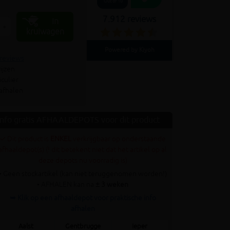
Out of 10
7.912 reviews
In
+
kruiwagen
Powered by Kiyoh
 reviews
ijzen
culier
 afhalen
Info gratis AFHAALDEPOTS voor dit product
✓ Dit product is
ENKEL
verkrijgbaar op onderstaande
afhaaldepot(s) (! dit betekent niet dat het artikel op al
deze depots nu voorradig is)
• Geen stockartikel (kan niet teruggenomen worden!)
• AFHALEN kan na
± 3 weken
➥ Klik op een afhaaldepot voor praktische info
afhalen
Aalst
Gentbrugge
Ieper