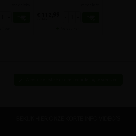
meer info
meer info
€ 112,99
+
-
+
incl.btw
elijken
Vergelijken
Wees de eerste hier een beoordeling te schrijven
edit
BEKIJK HIER ONZE KORTE INFO VIDEO'S