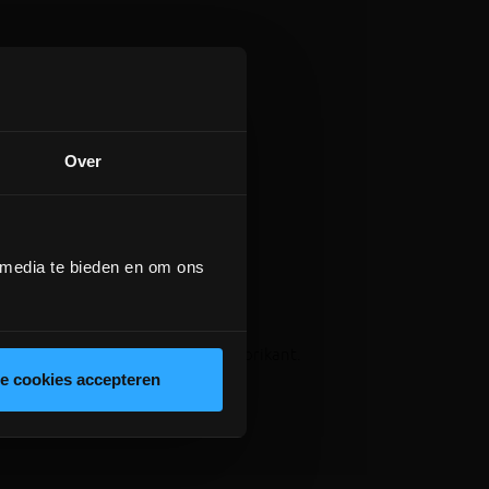
Over
 media te bieden en om ons
ng volgens voorschrift van de fabrikant.
rand/gevlamlast.
le cookies accepteren
ikant.