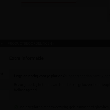
 »
PRODUCTBEOORDELINGEN »
Extra informatie
ed
Legplan nodig voor je plat dak?
Contacteer dan onze klan
Bezorg hierbij het plan van het dak, de gekozen isolatieop
hellingsgraad.
Isolatieplaten met tweezijdig gebitumineerd glasvlies