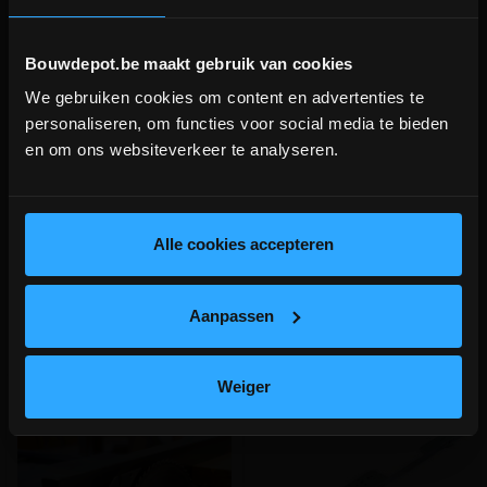
Bouwdepot.be maakt gebruik van cookies
We gebruiken cookies om content en advertenties te
Deurklink inox 19mm L-vorm
Deurklink inox 19mm U-vorm
DEPOT INGELMUNSTER EN
personaliseren, om functies voor social media te bieden
ICHTEGEM GESLOTEN!
en om ons websiteverkeer te analyseren.
Rechte deurkruk met gebogen
Gebogen deurkruk + rozet voor
depot Ingelmunster en Ichtegem zijn nog
hoek + rozet voor slot
slot
gesloten t.e.m. 9/8 wegens bouwverlof!
meer info
meer info
lees hier meer!
Alle cookies accepteren
€ 41,00
€ 41,00
-
+
-
+
incl.btw
incl.btw
Aanpassen
Vergelijken
Vergelijken
Weiger