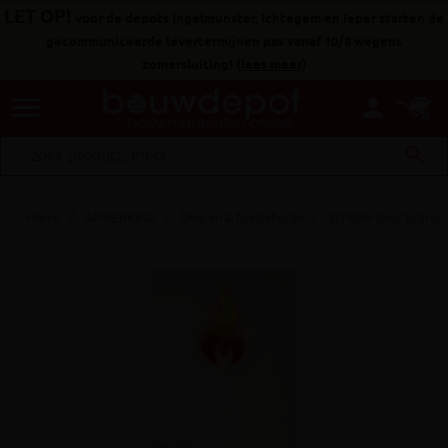
LET OP!
voor de depots Ingelmunster, Ichtegem en Ieper starten de
gecommuniceerde levertermijnen pas vanaf 10/8 wegens
zomersluiting!
(
lees meer
)
menu
person
search
Home
AFWERKING
Deuren & toebehoren
Schilderdeur brand