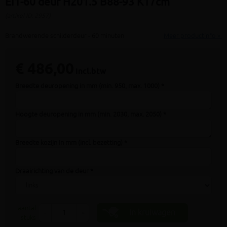
EI1-60 deur H201.5 B88-93 K17cm
(artikel ID: 2957)
Brandwerende schilderdeur - 60 minuten
Meer productinfo »
€ 486,00
incl.btw
Breedte deuropening in mm (min. 950, max. 1000) *
Hoogte deuropening in mm (min. 2030, max. 2050) *
Breedte kozijn in mm (incl. bezetting) *
Draairichting van de deur *
aantal
In kruiwagen
-
+
stuks