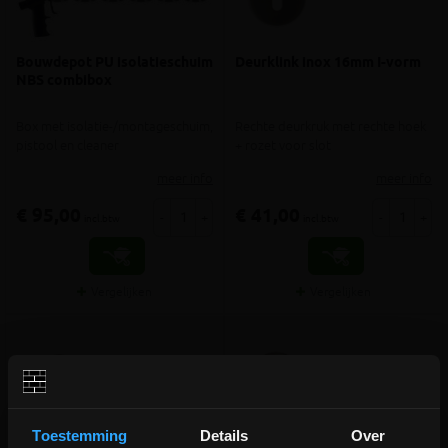
Bouwdepot PU isolatieschuim
Deurklink inox 16mm I-vorm
NBS combibox
Box met isolatie-/montageschuim,
Rechte deurkruk met rechte hoek
pistool en cleaner
+ rozet voor slot
meer info
meer info
€ 95,00
€ 41,00
-
+
-
+
incl.btw
incl.btw
Vergelijken
Vergelijken
Toestemming
Details
Over