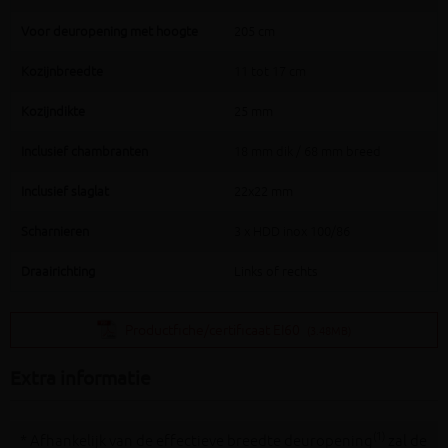
Voor deuropening met hoogte
205 cm
Kozijnbreedte
11 tot 17 cm
Kozijndikte
25 mm
Inclusief chambranten
18 mm dik / 68 mm breed
Inclusief slaglat
22x22 mm
Scharnieren
3 x HDD inox 100/86
Draairichting
Links of rechts
Productfiche/certificaat EI60
(3.48MB)
Extra informatie
(1)
* Afhankelijk van de effectieve breedte deuropening
zal de