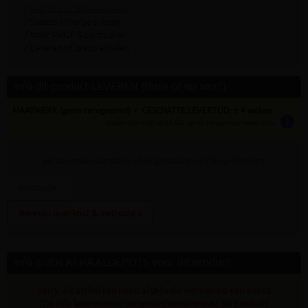
9.4/10 uit 7.800+ reviews
Steeds scherpe prijzen
Voor PROF & particulier
Leveren of gratis afhalen
Info dit product LEVEREN (thuis of op werf)
MAATWERK (geen terugname!) ✓ GESCHATTE LEVERTIJD: ± 4 weken
info
tijden zijn indicatief; klik op de i-knop voor meer info:
vul bovenaan
aantal
in + hier postcode en klik op 'bereken'
Bereken leverkost & methode »
Info gratis AFHAALDEPOTS voor dit product
Sorry, dit artikel kan nooit afgehaald worden op een depot
(Zie info leveren voor verzendinformatie over dit product)