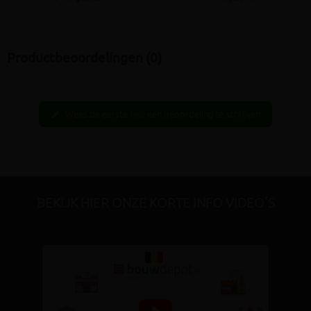
Productbeoordelingen (0)
Wees de eerste hier een beoordeling te schrijven
edit
BEKIJK HIER ONZE KORTE INFO VIDEO'S