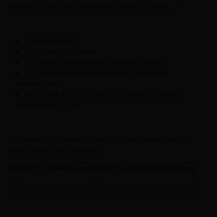
verfdeur in 88 of 93 cm breedte geleverd worden.
Vochtbestendig
HDD inox scharnieren
Inclusief cilinder deurslot (zonder cilinder)
Inclusief slaglat en chambranten (Multiplex
waterwerend)
INCLUSIEF KOZIJN 17CM OF OP MAAT GEZAAGD
(breedte max 17cm)
(1)
Gelieve bij de bestelling de effectieve breedte van de
deuropening door te geven.
BREEDTE OPENING (cm)
BREEDTE GELEVERDE DEUR (cm)
95
88
100
93