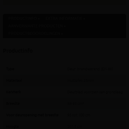
PRODUCTINFO »
EXTRA INFORMATIE »
AANVERWANTE PRODUCTEN »
PRODUCTBEOORDELINGEN »
Productinfo
Type
Deur: brandwerend (EI1-60)
Materiaal
Multiplex 25mm
Kenmerk
Deurblad voorzien van grondlaag
Breedte
88-93 cm*
Voor deuropening met breedte
95 tot 100 cm
Hoogte
201,5 cm