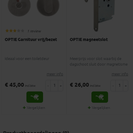
1 review
OPTIE Garnituur vrij/bezet
OPTIE magneetslot
Ideaal voor een toiletdeur
Meerprijs voor slot waarbij de
dagschoot sluit door magnetisme
meer info
meer info
€ 45,00
€ 26,00
-
+
-
+
incl.btw
incl.btw
Vergelijken
Vergelijken