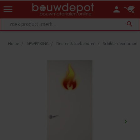
menu
person
search
Home
AFWERKING
Deuren & toebehoren
Schilderdeur brand
keyboard_arrow_right
Volgen