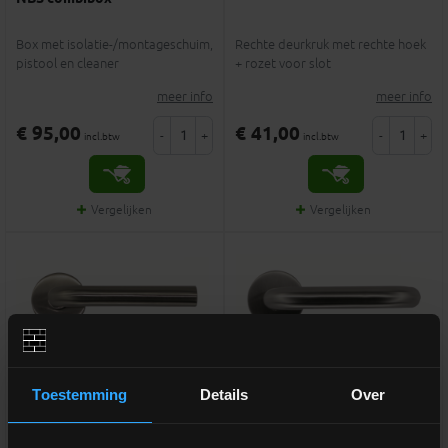
Box met isolatie-/montageschuim,
Rechte deurkruk met rechte hoek
pistool en cleaner
+ rozet voor slot
meer info
meer info
€ 95,00
€ 41,00
-
+
-
+
incl.btw
incl.btw
Vergelijken
Vergelijken
Toestemming
Details
Over