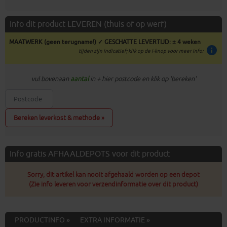
Info dit product LEVEREN (thuis of op werf)
MAATWERK (geen terugname!) ✓ GESCHATTE LEVERTIJD: ± 4 weken
info
tijden zijn indicatief; klik op de i-knop voor meer info:
vul bovenaan
aantal
in + hier postcode en klik op 'bereken'
Bereken leverkost & methode »
Info gratis AFHAALDEPOTS voor dit product
Sorry, dit artikel kan nooit afgehaald worden op een depot
(Zie info leveren voor verzendinformatie over dit product)
PRODUCTINFO »
EXTRA INFORMATIE »