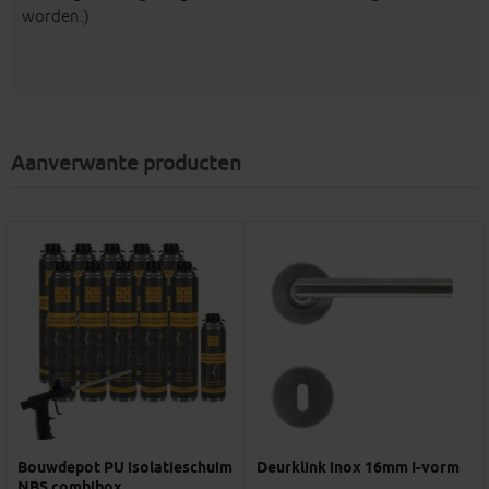
worden.)
Aanverwante producten
Bouwdepot PU isolatieschuim
Deurklink inox 16mm I-vorm
NBS combibox