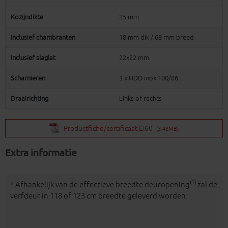
Kozijndikte
25 mm
Inclusief chambranten
18 mm dik / 68 mm breed
Inclusief slaglat
22x22 mm
Scharnieren
3 x HDD inox 100/86
Draairichting
Links of rechts
Productfiche/certificaat EI60
(3.48MB)
Extra informatie
(1)
* Afhankelijk van de effectieve breedte deuropening
zal de
verfdeur in 118 of 123 cm breedte geleverd worden.