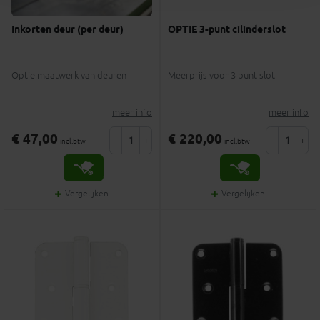
Inkorten deur (per deur)
OPTIE 3-punt cilinderslot
Optie maatwerk van deuren
Meerprijs voor 3 punt slot
meer info
meer info
€ 47,00
€ 220,00
-
+
-
+
incl.btw
incl.btw
Vergelijken
Vergelijken