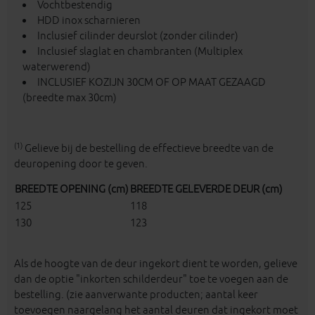
Vochtbestendig
HDD inox scharnieren
Inclusief cilinder deurslot (zonder cilinder)
Inclusief slaglat en chambranten (Multiplex
waterwerend)
INCLUSIEF KOZIJN 30CM OF OP MAAT GEZAAGD
(breedte max 30cm)
(1)
Gelieve bij de bestelling de effectieve breedte van de
deuropening door te geven.
BREEDTE OPENING (cm)
BREEDTE GELEVERDE DEUR (cm)
125
118
130
123
Als de hoogte van de deur ingekort dient te worden, gelieve
dan de optie "inkorten schilderdeur" toe te voegen aan de
bestelling. (zie aanverwante producten; aantal keer
toevoegen naargelang het aantal deuren dat ingekort moet