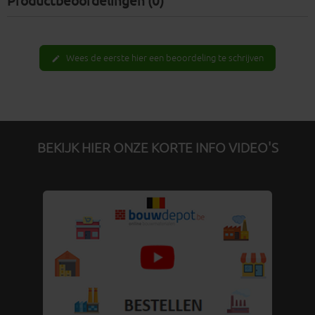
Productbeoordelingen (0)
Wees de eerste hier een beoordeling te schrijven
edit
BEKIJK HIER ONZE KORTE INFO VIDEO'S