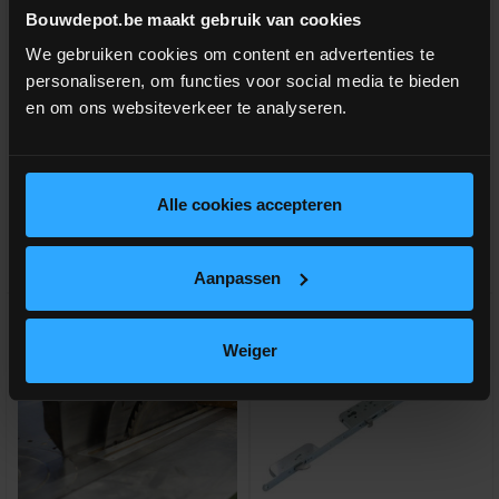
Deurklink inox 19mm L-vorm
Deurklink inox 19mm U-vorm
Bouwdepot.be maakt gebruik van cookies
We gebruiken cookies om content en advertenties te
personaliseren, om functies voor social media te bieden
Rechte deurkruk met gebogen
Gebogen deurkruk + rozet voor
hoek + rozet voor slot
slot
en om ons websiteverkeer te analyseren.
meer info
meer info
€ 41,00
€ 41,00
-
+
-
+
incl.btw
incl.btw
Alle cookies accepteren
Vergelijken
Vergelijken
Aanpassen
Weiger