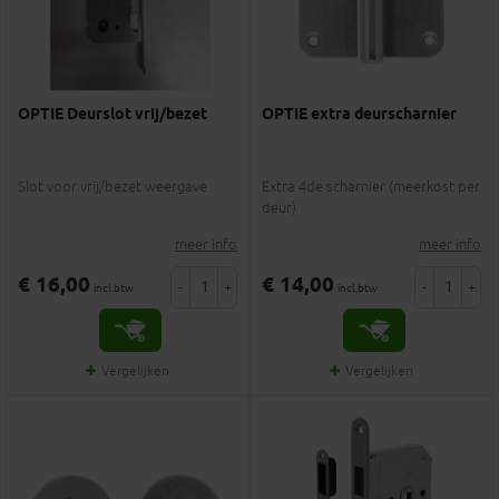
OPTIE Deurslot vrij/bezet
OPTIE extra deurscharnier
Slot voor vrij/bezet weergave
Extra 4de scharnier (meerkost per
deur)
meer info
meer info
€ 16,00
€ 14,00
-
+
-
+
incl.btw
incl.btw
Vergelijken
Vergelijken