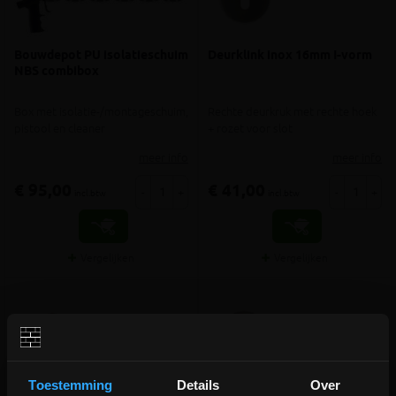
Bouwdepot PU isolatieschuim
Deurklink inox 16mm I-vorm
NBS combibox
Box met isolatie-/montageschuim,
Rechte deurkruk met rechte hoek
pistool en cleaner
+ rozet voor slot
meer info
meer info
€ 95,00
€ 41,00
-
+
-
+
incl.btw
incl.btw
Vergelijken
Vergelijken
Toestemming
Details
Over