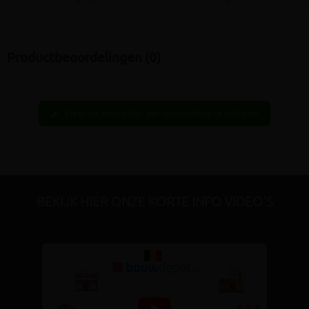
Productbeoordelingen (0)
Wees de eerste hier een beoordeling te schrijven
edit
BEKIJK HIER ONZE KORTE INFO VIDEO'S