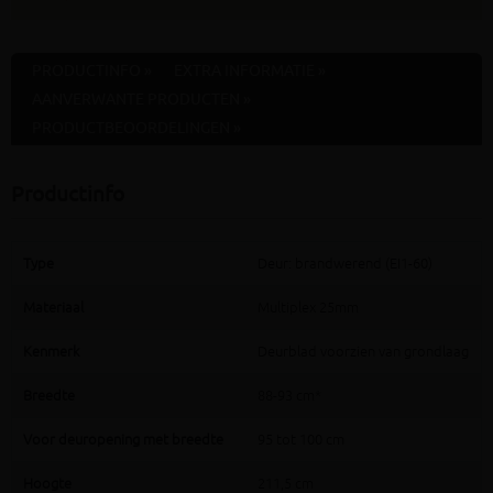
PRODUCTINFO »
EXTRA INFORMATIE »
AANVERWANTE PRODUCTEN »
PRODUCTBEOORDELINGEN »
Productinfo
Type
Deur: brandwerend (EI1-60)
Materiaal
Multiplex 25mm
Kenmerk
Deurblad voorzien van grondlaag
Breedte
88-93 cm*
Voor deuropening met breedte
95 tot 100 cm
Hoogte
211,5 cm