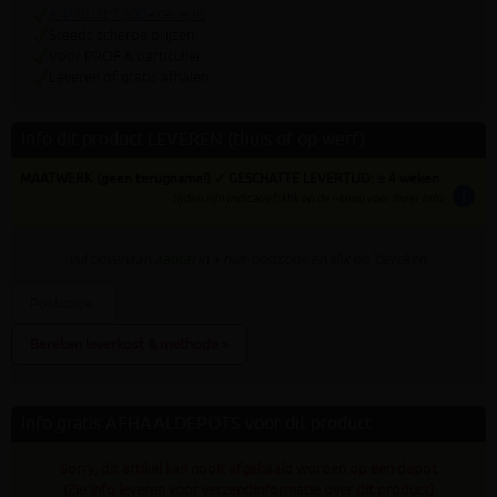
9.4/10 uit 7.800+ reviews
Steeds scherpe prijzen
Voor PROF & particulier
Leveren of gratis afhalen
Info dit product LEVEREN (thuis of op werf)
MAATWERK (geen terugname!) ✓ GESCHATTE LEVERTIJD: ± 4 weken
info
tijden zijn indicatief; klik op de i-knop voor meer info:
vul bovenaan
aantal
in + hier postcode en klik op 'bereken'
Bereken leverkost & methode »
Info gratis AFHAALDEPOTS voor dit product
Sorry, dit artikel kan nooit afgehaald worden op een depot
(Zie info leveren voor verzendinformatie over dit product)