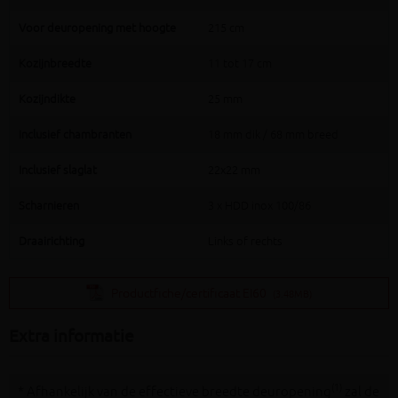
Voor deuropening met hoogte
215 cm
Kozijnbreedte
11 tot 17 cm
Kozijndikte
25 mm
Inclusief chambranten
18 mm dik / 68 mm breed
Inclusief slaglat
22x22 mm
Scharnieren
3 x HDD inox 100/86
Draairichting
Links of rechts
Productfiche/certificaat EI60
(3.48MB)
Extra informatie
(1)
* Afhankelijk van de effectieve breedte deuropening
zal de