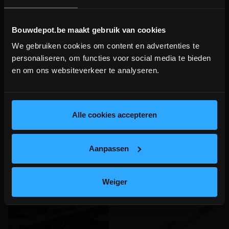
Bouwdepot.be maakt gebruik van cookies
We gebruiken cookies om content en advertenties te
Deurklink inox 19mm L-vorm
Deurklink inox 19mm U-vorm
DEPOT INGELMUNSTER EN
personaliseren, om functies voor social media te bieden
ICHTEGEM GESLOTEN!
en om ons websiteverkeer te analyseren.
Rechte deurkruk met gebogen
Gebogen deurkruk + rozet voor
depot Ingelmunster en Ichtegem zijn nog
hoek + rozet voor slot
slot
gesloten t.e.m. 9/8 wegens bouwverlof!
meer info
meer info
lees hier meer!
Alle cookies accepteren
€ 41,00
€ 41,00
-
+
-
+
incl.btw
incl.btw
Aanpassen
Vergelijken
Vergelijken
Weiger