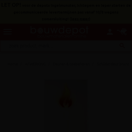
LET OP!
voor de depots Ingelmunster, Ichtegem en Ieper starten de
gecommuniceerde levertermijnen pas vanaf 10/8 wegens
zomersluiting!
(
lees meer
)
menu
person
search
Home
AFWERKING
Deuren & toebehoren
Schilderdeur brand