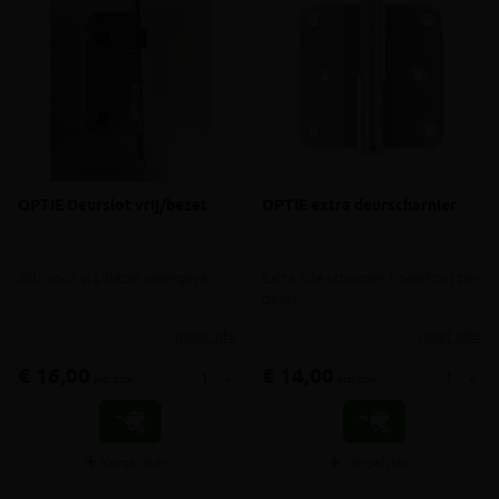
OPTIE Deurslot vrij/bezet
OPTIE extra deurscharnier
Slot voor vrij/bezet weergave
Extra 4de scharnier (meerkost per
deur)
meer info
meer info
€ 16,00
€ 14,00
-
+
-
+
incl.btw
incl.btw
Vergelijken
Vergelijken