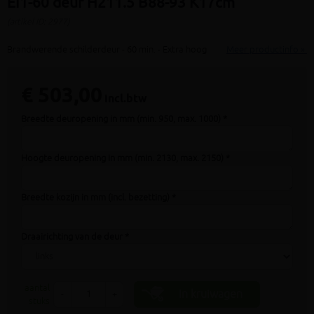
EI1-60 deur H211.5 B88-93 K17cm
(artikel ID: 2977)
Brandwerende schilderdeur - 60 min. - Extra hoog
Meer productinfo »
€ 503,00
incl.btw
Breedte deuropening in mm (min. 950, max. 1000) *
Hoogte deuropening in mm (min. 2130, max. 2150) *
Breedte kozijn in mm (incl. bezetting) *
Draairichting van de deur *
aantal
In kruiwagen
-
+
stuks