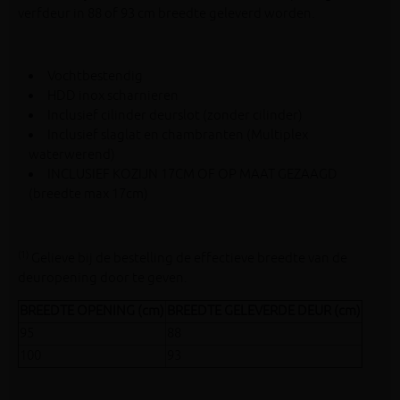
verfdeur in 88 of 93 cm breedte geleverd worden.
Vochtbestendig
HDD inox scharnieren
Inclusief cilinder deurslot (zonder cilinder)
Inclusief slaglat en chambranten (Multiplex
waterwerend)
INCLUSIEF KOZIJN 17CM OF OP MAAT GEZAAGD
(breedte max 17cm)
(1)
Gelieve bij de bestelling de effectieve breedte van de
deuropening door te geven.
BREEDTE OPENING (cm)
BREEDTE GELEVERDE DEUR (cm)
95
88
100
93