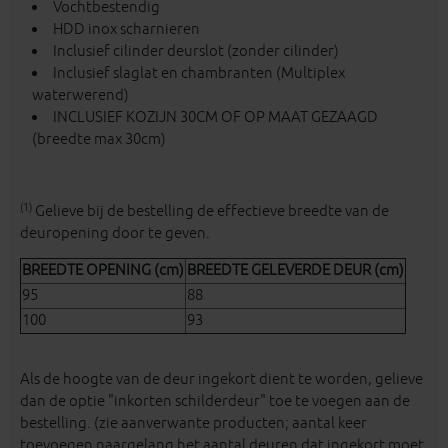
Vochtbestendig
HDD inox scharnieren
Inclusief cilinder deurslot (zonder cilinder)
Inclusief slaglat en chambranten (Multiplex
waterwerend)
INCLUSIEF KOZIJN 30CM OF OP MAAT GEZAAGD
(breedte max 30cm)
(1)
Gelieve bij de bestelling de effectieve breedte van de
deuropening door te geven.
BREEDTE OPENING (cm)
BREEDTE GELEVERDE DEUR (cm)
95
88
100
93
Als de hoogte van de deur ingekort dient te worden, gelieve
dan de optie "inkorten schilderdeur" toe te voegen aan de
bestelling. (zie aanverwante producten; aantal keer
toevoegen naargelang het aantal deuren dat ingekort moet