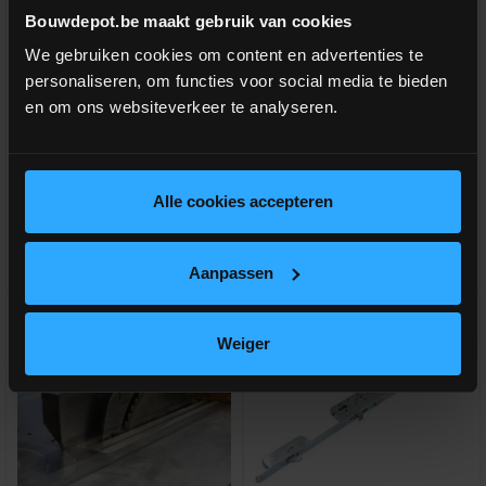
Deurklink inox 19mm L-vorm
Deurklink inox 19mm U-vorm
Bouwdepot.be maakt gebruik van cookies
We gebruiken cookies om content en advertenties te
personaliseren, om functies voor social media te bieden
Rechte deurkruk met gebogen
Gebogen deurkruk + rozet voor
hoek + rozet voor slot
slot
en om ons websiteverkeer te analyseren.
meer info
meer info
€ 41,00
€ 41,00
-
+
-
+
incl.btw
incl.btw
Alle cookies accepteren
Vergelijken
Vergelijken
Aanpassen
Weiger