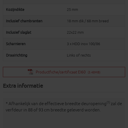
Kozijndikte
25 mm
Inclusief chambranten
18 mm dik / 68 mm breed
Inclusief slaglat
22x22 mm
Scharnieren
3 x HDD inox 100/86
Draairichting
Links of rechts
Productfiche/certificaat EI60
(3.48MB)
Extra informatie
(1)
* Afhankelijk van de effectieve breedte deuropening
zal de
verfdeur in 88 of 93 cm breedte geleverd worden.