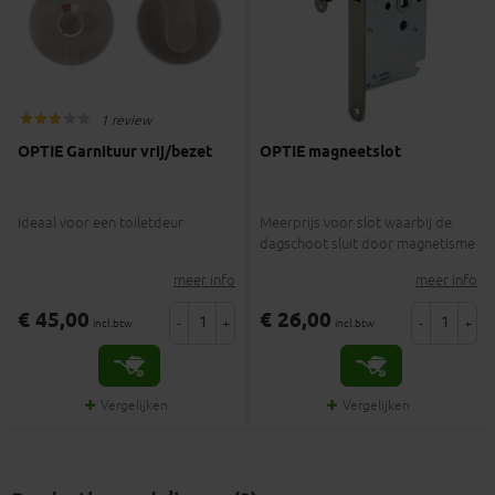
1 review
OPTIE Garnituur vrij/bezet
OPTIE magneetslot
Ideaal voor een toiletdeur
Meerprijs voor slot waarbij de
dagschoot sluit door magnetisme
meer info
meer info
€ 45,00
€ 26,00
-
+
-
+
incl.btw
incl.btw
Vergelijken
Vergelijken