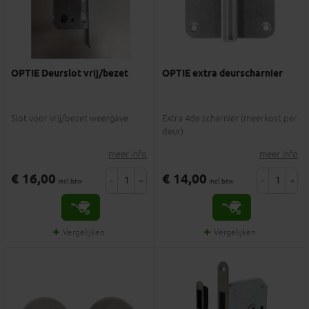
OPTIE Deurslot vrij/bezet
OPTIE extra deurscharnier
Slot voor vrij/bezet weergave
Extra 4de scharnier (meerkost per
deur)
meer info
meer info
€ 16,00
€ 14,00
-
+
-
+
incl.btw
incl.btw
Vergelijken
Vergelijken