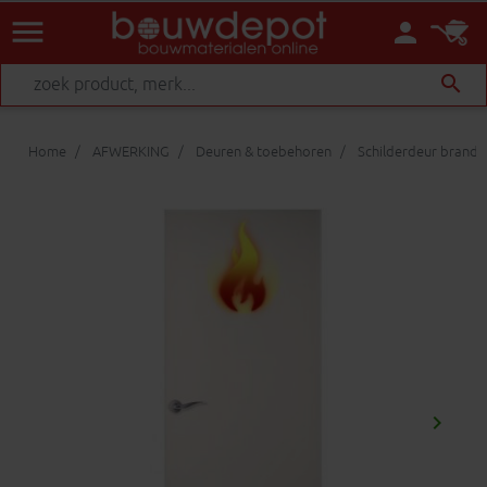
menu
person
search
Home
AFWERKING
Deuren & toebehoren
Schilderdeur brand
keyboard_arrow_right
Volgen