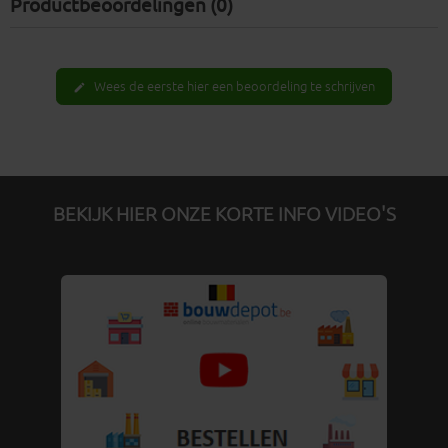
Productbeoordelingen (0)
Wees de eerste hier een beoordeling te schrijven
edit
BEKIJK HIER ONZE KORTE INFO VIDEO'S