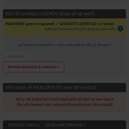
Info dit product LEVEREN (thuis of op werf)
MAATWERK (geen terugname!) ✓ GESCHATTE LEVERTIJD: ± 4 weken
info
tijden zijn indicatief; klik op de i-knop voor meer info:
vul bovenaan
aantal
in + hier postcode en klik op 'bereken'
Bereken leverkost & methode »
Info gratis AFHAALDEPOTS voor dit product
Sorry, dit artikel kan nooit afgehaald worden op een depot
(Zie info leveren voor verzendinformatie over dit product)
PRODUCTINFO »
EXTRA INFORMATIE »