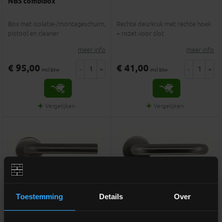
NBS combibox
Box met isolatie-/montageschuim,
Rechte deurkruk met rechte hoek
pistool en cleaner
+ rozet voor slot
meer info
meer info
€ 95,00
€ 41,00
-
+
-
+
incl.btw
incl.btw
Vergelijken
Vergelijken
Toestemming
Details
Over