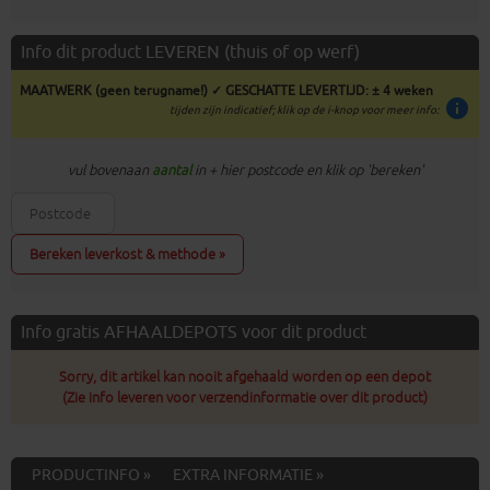
Info dit product LEVEREN (thuis of op werf)
MAATWERK (geen terugname!) ✓ GESCHATTE LEVERTIJD: ± 4 weken
info
tijden zijn indicatief; klik op de i-knop voor meer info:
vul bovenaan
aantal
in + hier postcode en klik op 'bereken'
Bereken leverkost & methode »
Info gratis AFHAALDEPOTS voor dit product
Sorry, dit artikel kan nooit afgehaald worden op een depot
(Zie info leveren voor verzendinformatie over dit product)
PRODUCTINFO »
EXTRA INFORMATIE »