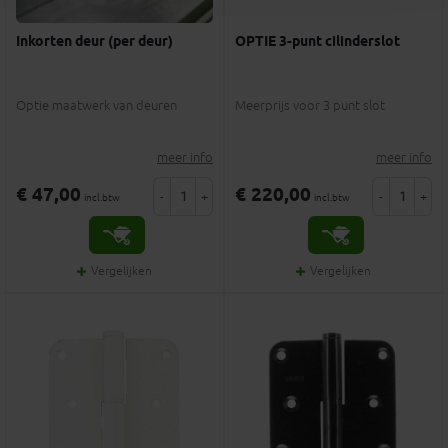
Inkorten deur (per deur)
OPTIE 3-punt cilinderslot
Optie maatwerk van deuren
Meerprijs voor 3 punt slot
meer info
meer info
€ 47,00
€ 220,00
-
+
-
+
incl.btw
incl.btw
Vergelijken
Vergelijken