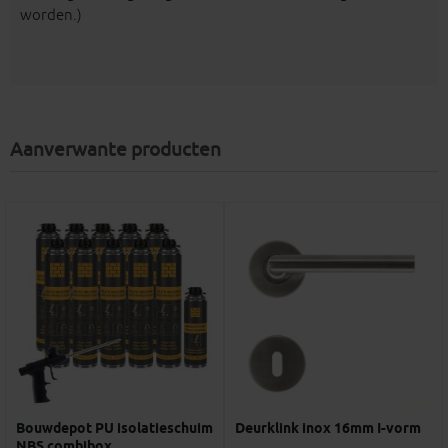
worden.)
Aanverwante producten
Bouwdepot PU isolatieschuim
Deurklink inox 16mm I-vorm
NBS combibox