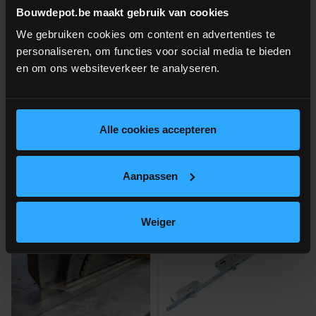
Deurklink inox 19mm L-vorm
Deurklink inox 19mm U-vorm
Bouwdepot.be maakt gebruik van cookies
We gebruiken cookies om content en advertenties te
personaliseren, om functies voor social media te bieden
Rechte deurkruk met gebogen
Gebogen deurkruk + rozet voor
hoek + rozet voor slot
slot
en om ons websiteverkeer te analyseren.
meer info
meer info
€ 41,00
€ 41,00
-
+
-
+
incl.btw
incl.btw
Alle cookies accepteren
Vergelijken
Vergelijken
Aanpassen
Weiger