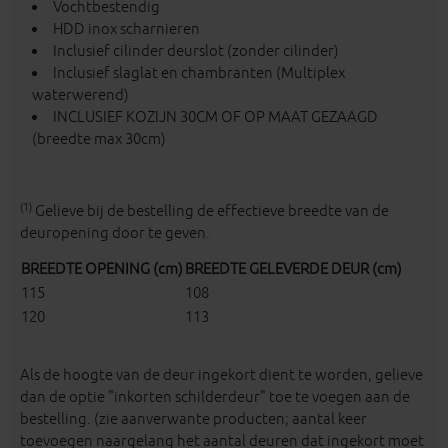
Vochtbestendig
HDD inox scharnieren
Inclusief cilinder deurslot (zonder cilinder)
Inclusief slaglat en chambranten (Multiplex
waterwerend)
INCLUSIEF KOZIJN 30CM OF OP MAAT GEZAAGD
(breedte max 30cm)
(1)
Gelieve bij de bestelling de effectieve breedte van de
deuropening door te geven.
BREEDTE OPENING (cm)
BREEDTE GELEVERDE DEUR (cm)
115
108
120
113
Als de hoogte van de deur ingekort dient te worden, gelieve
dan de optie "inkorten schilderdeur" toe te voegen aan de
bestelling. (zie aanverwante producten; aantal keer
toevoegen naargelang het aantal deuren dat ingekort moet