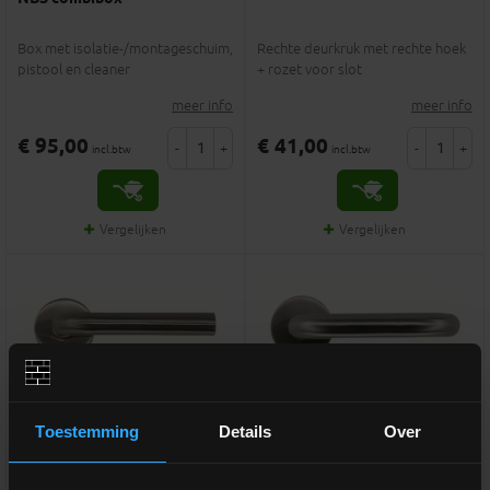
Box met isolatie-/montageschuim,
Rechte deurkruk met rechte hoek
pistool en cleaner
+ rozet voor slot
meer info
meer info
€ 95,00
€ 41,00
-
+
-
+
incl.btw
incl.btw
Vergelijken
Vergelijken
Toestemming
Details
Over