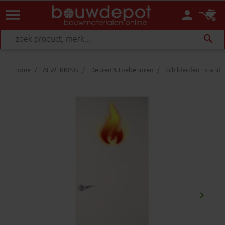
menu
person
search
Home
AFWERKING
Deuren & toebehoren
Schilderdeur brand
keyboard_arrow_right
Volgen