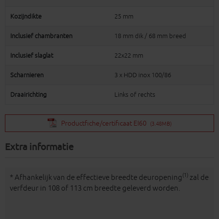
Kozijndikte
25 mm
Inclusief chambranten
18 mm dik / 68 mm breed
Inclusief slaglat
22x22 mm
Scharnieren
3 x HDD inox 100/86
Draairichting
Links of rechts
Productfiche/certificaat EI60
(3.48MB)
Extra informatie
(1)
* Afhankelijk van de effectieve breedte deuropening
zal de
verfdeur in 108 of 113 cm breedte geleverd worden.