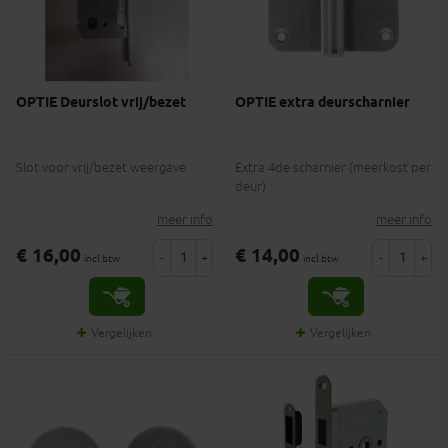
OPTIE Deurslot vrij/bezet
OPTIE extra deurscharnier
Slot voor vrij/bezet weergave
Extra 4de scharnier (meerkost per
deur)
meer info
meer info
€ 16,00
€ 14,00
-
+
-
+
incl.btw
incl.btw
Vergelijken
Vergelijken