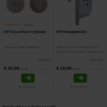
1 review
OPTIE Garnituur vrij/bezet
OPTIE magneetslot
Ideaal voor een toiletdeur
Meerprijs voor slot waarbij de
dagschoot sluit door magnetisme
meer info
meer info
€ 45,00
€ 26,00
-
+
-
+
incl.btw
incl.btw
Vergelijken
Vergelijken