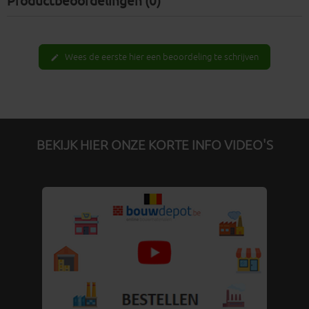
Productbeoordelingen (0)
Wees de eerste hier een beoordeling te schrijven
edit
BEKIJK HIER ONZE KORTE INFO VIDEO'S