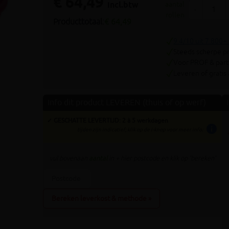
€ 64,49
Volgende
incl.btw
aantal
-
rollen
Producttotaal:
€ 64,49
9.4/10 uit 7.800+
Steeds scherpe pr
Voor PROF & parti
Leveren of gratis
Info dit product LEVEREN (thuis of op werf)
✓ GESCHATTE LEVERTIJD: 2 à 5 werkdagen
info
tijden zijn indicatief; klik op de i-knop voor meer info:
vul bovenaan
aantal
in + hier postcode en klik op 'bereken'
Bereken leverkost & methode »