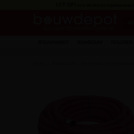
LET OP!
voor de depots Ingelmunster,
BOUWMARKT
RUWBOUW
ISOLEREN
Home
RUWBOUW
Doorvoerbuizen/wachtbuiz
keyboard