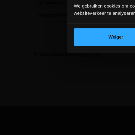
Verkoopseenheid
Per rol
We gebruiken cookies om cont
websiteverkeer te analyseren
Transportafmetingen
110x110x50cm
Weiger
Productbeoordelingen (0)