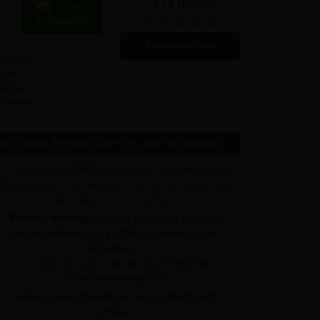
7.912 reviews
In
+
kruiwagen
Powered by Kiyoh
 reviews
ijzen
culier
 afhalen
Info gratis AFHAALDEPOTS voor dit product
✓ Dit product is
ENKEL
verkrijgbaar op onderstaande
afhaaldepot(s) (! dit betekent niet dat het artikel op al
deze depots nu voorradig is)
•
Binnen 1 werkdag
na online bestelling ontvang je
een afhaalbevestiging INDIEN voorradig op het
afhaaldepot.
✍
CHAT MET ONS
voor de actuele stock op
onderstaande depot(s)
➥ Klik op een afhaaldepot voor praktische info
afhalen