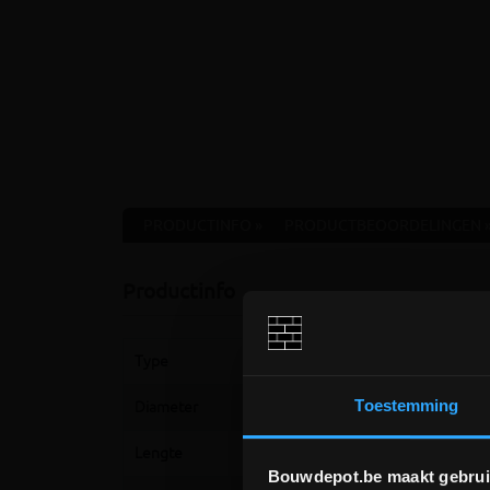
PRODUCTINFO »
PRODUCTBEOORDELINGEN 
Productinfo
Type
Wachtbuis
Toestemming
Diameter
90 mm
Lengte
25 m
Bouwdepot.be maakt gebrui