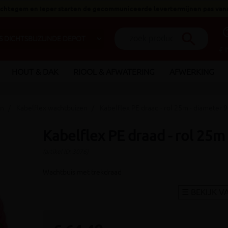
 Ichtegem en Ieper starten de gecommuniceerde levertermijnen pas van
help_o
search
€ 
HOUT & DAK
RIOOL & AFWATERING
AFWERKING
en
Kabelflex wachtbuizen
Kabelflex PE draad - rol 25m - diameter
Kabelflex PE draad - rol 25
(artikel ID: 3076)
Wachtbuis met trekdraad
_arrow_right