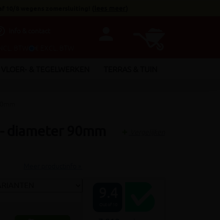
af 10/8 wegens zomersluiting!
(
lees meer
)
person
utline
Info & contact
INCL. BTW
€ EXCL. BTW
VLOER- & TEGELWERKEN
TERRAS & TUIN
 90mm
m - diameter 90mm
Vergelijken
Meer productinfo »
9.4
Out of 10