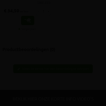
meer info
€ 34,50
-
+
incl.btw
Vergelijken
Productbeoordelingen (0)
Wees de eerste hier een beoordeling te schrijven
edit
BEKIJK HIER ONZE KORTE INFO VIDEO'S