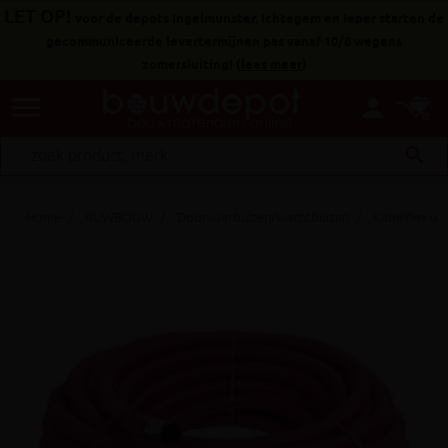
LET OP!
voor de depots Ingelmunster, Ichtegem en Ieper starten de
gecommuniceerde levertermijnen pas vanaf 10/8 wegens
zomersluiting!
(
lees meer
)
menu
person
search
Home
RUWBOUW
Doorvoerbuizen/wachtbuizen
Kabelflex wa