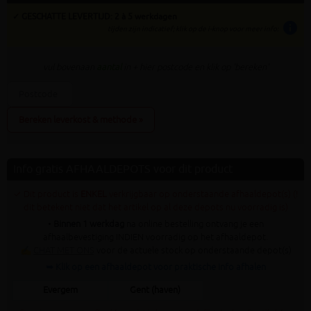
✓ GESCHATTE LEVERTIJD: 2 à 5 werkdagen
info
tijden zijn indicatief; klik op de i-knop voor meer info:
vul bovenaan
aantal
in + hier postcode en klik op 'bereken'
Bereken leverkost & methode »
Info gratis AFHAALDEPOTS voor dit product
✓ Dit product is
ENKEL
verkrijgbaar op onderstaande afhaaldepot(s) (!
dit betekent niet dat het artikel op al deze depots nu voorradig is)
•
Binnen 1 werkdag
na online bestelling ontvang je een
afhaalbevestiging INDIEN voorradig op het afhaaldepot.
✍
CHAT MET ONS
voor de actuele stock op onderstaande depot(s)
➥ Klik op een afhaaldepot voor praktische info afhalen
Evergem
Gent (haven)