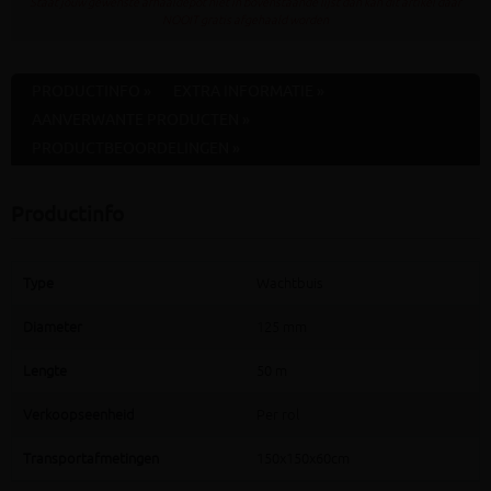
Staat jouw gewenste afhaaldepot niet in bovenstaande lijst dan kan dit artikel daar
NOOIT gratis afgehaald worden
PRODUCTINFO »
EXTRA INFORMATIE »
AANVERWANTE PRODUCTEN »
PRODUCTBEOORDELINGEN »
Productinfo
Type
Wachtbuis
Diameter
125 mm
Lengte
50 m
Verkoopseenheid
Per rol
Transportafmetingen
150x150x60cm