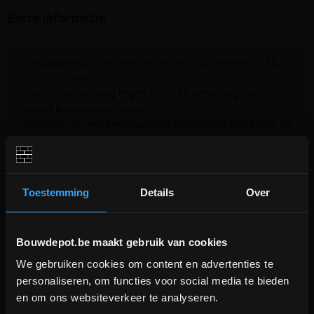
Extra informatie
Geribbelde buis met een binnen- en buitenwand in PE
(PolyEthyleen)*
Ideale bescherming tegen zuren en vervuiling die in de
grond kunnen voorkomen
Voorzien van een trekdraad om kabels door te trekken na
plaatsing van de buis
Voorzien van een mof om de kabelflex te koppelen met
een ander stuk kabelflex (zelfde diameter)
De binnendiameter van de buis is ± 16mm kleiner dan de
Toestemming
Details
Over
buitendiameter (125mm)
Prijs per rol van 50 meter
Bouwdepot.be maakt gebruik van cookies
*NOTA: een kabelflex buis heeft langs de binnenkant een
We gebruiken cookies om content en advertenties te
DEPOT INGELMUNSTER EN
licht geribbelde maar voldoende GLADDE structuur om
personaliseren, om functies voor social media te bieden
ICHTEGEM GESLOTEN!
kabels door te trekken
en om ons websiteverkeer te analyseren.