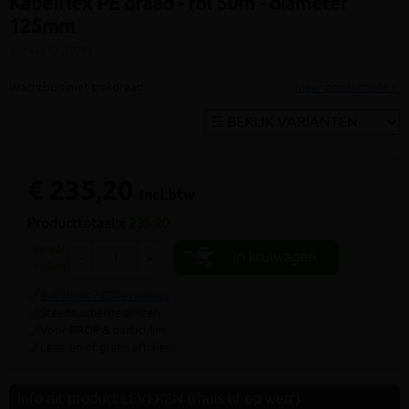
Kabelflex PE draad - rol 50m - diameter
125mm
(artikel ID: 3078)
Wachtbuis met trekdraad
Meer productinfo »
€ 235,20
incl.btw
Producttotaal:
€ 235,20
aantal
In kruiwagen
-
+
rollen
9.4/10 uit 7.800+ reviews
Steeds scherpe prijzen
Voor PROF & particulier
Leveren of gratis afhalen
Info dit product LEVEREN (thuis of op werf)