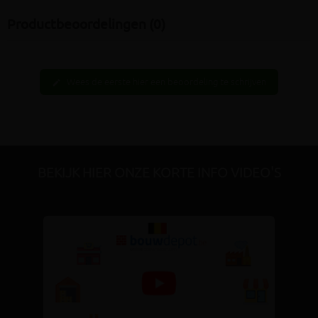
Productbeoordelingen (0)
Wees de eerste hier een beoordeling te schrijven
edit
BEKIJK HIER ONZE KORTE INFO VIDEO'S