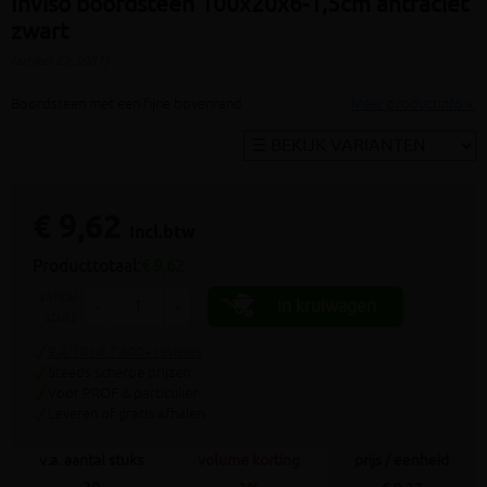
Inviso boordsteen 100x20x6-1,5cm antraciet
zwart
(artikel ID: 3081)
Boordsteen met een fijne bovenrand
Meer productinfo »
€ 9,62
incl.btw
Producttotaal:
€ 9,62
aantal
In kruiwagen
-
+
stuks
9.4/10 uit 7.800+ reviews
Steeds scherpe prijzen
Voor PROF & particulier
Leveren of gratis afhalen
v.a. aantal stuks
volume korting
prijs / eenheid