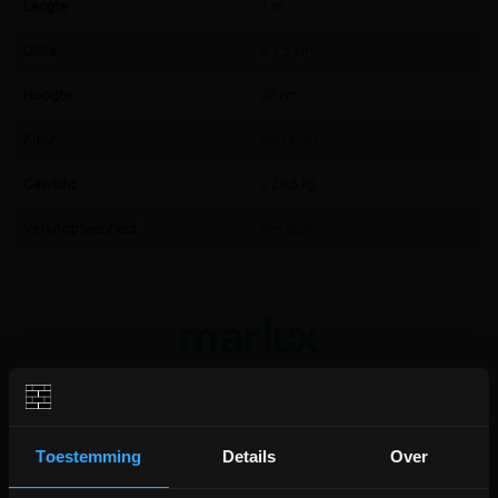
Lengte
1 m
Dikte
6-1,5 cm
Hoogte
20 cm
Kleur
Antraciet
Gewicht
± 20,5 kg
Verkoopseenheid
Per stuk
Extra informatie
Toestemming
Details
Over