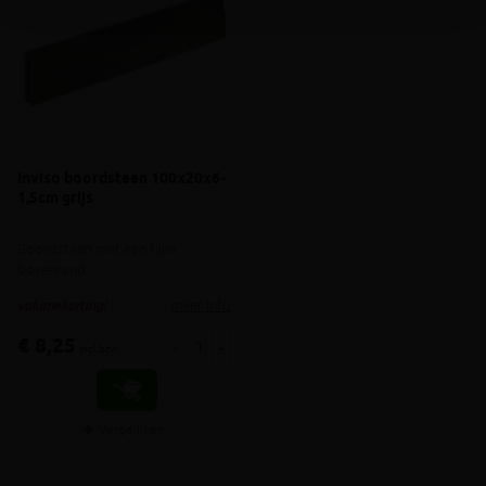
Inviso boordsteen 100x20x6-
1,5cm grijs
Boordsteen met een fijne
bovenrand
meer info
volumekorting!
€ 8,25
-
+
incl.btw
Vergelijken