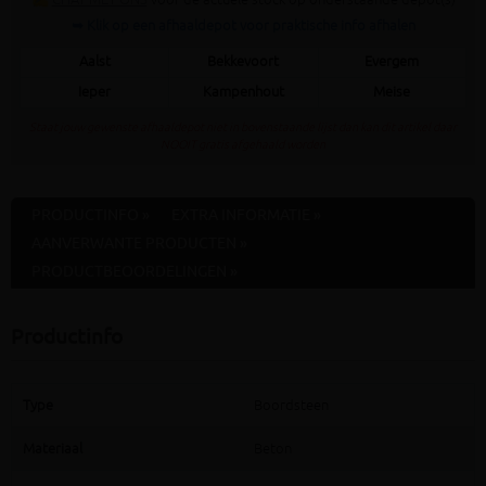
➥ Klik op een afhaaldepot voor praktische info afhalen
Aalst
Bekkevoort
Evergem
Ieper
Kampenhout
Meise
Staat jouw gewenste afhaaldepot niet in bovenstaande lijst dan kan dit artikel daar
NOOIT gratis afgehaald worden
PRODUCTINFO »
EXTRA INFORMATIE »
AANVERWANTE PRODUCTEN »
PRODUCTBEOORDELINGEN »
Productinfo
Type
Boordsteen
Materiaal
Beton