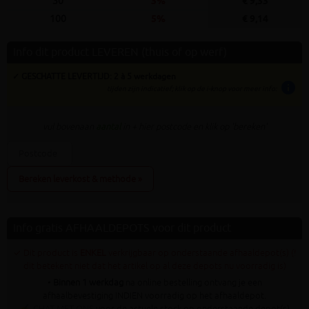
30
3%
€ 9,33
100
5%
€ 9,14
Info dit product LEVEREN (thuis of op werf)
✓ GESCHATTE LEVERTIJD: 2 à 5 werkdagen
info
tijden zijn indicatief; klik op de i-knop voor meer info:
vul bovenaan
aantal
in + hier postcode en klik op 'bereken'
Bereken leverkost & methode »
Info gratis AFHAALDEPOTS voor dit product
✓ Dit product is
ENKEL
verkrijgbaar op onderstaande afhaaldepot(s) (!
dit betekent niet dat het artikel op al deze depots nu voorradig is)
•
Binnen 1 werkdag
na online bestelling ontvang je een
afhaalbevestiging INDIEN voorradig op het afhaaldepot.
✍
CHAT MET ONS
voor de actuele stock op onderstaande depot(s)