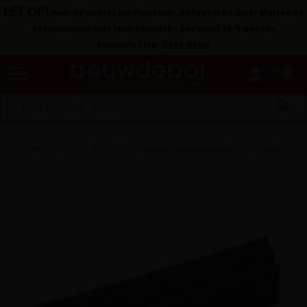
LET OP!
voor de depots Ingelmunster, Ichtegem en Ieper starten de
gecommuniceerde levertermijnen pas vanaf 10/8 wegens
zomersluiting!
(
lees meer
)
menu
person
search
Home
TERRAS & TUIN
Afboording & palissades
Afboording in