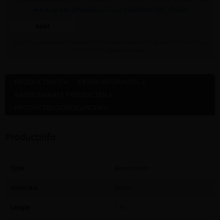
➥ Klik op een afhaaldepot voor praktische info afhalen
Aalst
Staat jouw gewenste afhaaldepot niet in bovenstaande lijst dan kan dit artikel daar
NOOIT gratis afgehaald worden
PRODUCTINFO »
EXTRA INFORMATIE »
AANVERWANTE PRODUCTEN »
PRODUCTBEOORDELINGEN »
Productinfo
Type
Boordsteen
Materiaal
Beton
Lengte
1 m