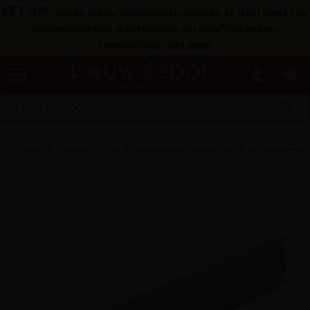
LET OP!
voor de depots Ingelmunster, Ichtegem en Ieper starten de
gecommuniceerde levertermijnen pas vanaf 10/8 wegens
zomersluiting!
(
lees meer
)
menu
person
search
Home
TERRAS & TUIN
Afboording & palissades
Afboording in