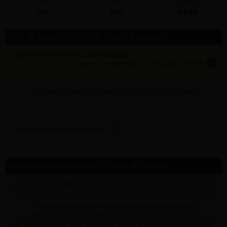
160
15%
€ 8,49
Info dit product LEVEREN (thuis of op werf)
✓ GESCHATTE LEVERTIJD: 2 à 5 werkdagen
info
tijden zijn indicatief; klik op de i-knop voor meer info:
vul bovenaan
aantal
in + hier postcode en klik op 'bereken'
Bereken leverkost & methode »
Info gratis AFHAALDEPOTS voor dit product
✓ Dit product is
ENKEL
verkrijgbaar op onderstaande afhaaldepot(s) (!
dit betekent niet dat het artikel op al deze depots nu voorradig is)
•
Binnen 1 werkdag
na online bestelling ontvang je een
afhaalbevestiging INDIEN voorradig op het afhaaldepot.
✍
CHAT MET ONS
voor de actuele stock op onderstaande depot(s)