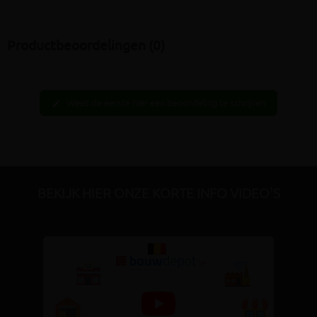
Productbeoordelingen (0)
Wees de eerste hier een beoordeling te schrijven
edit
BEKIJK HIER ONZE KORTE INFO VIDEO'S