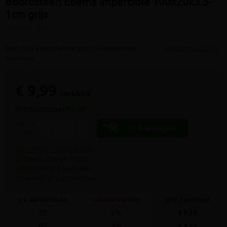
Boordsteen Ebema impercible 100x20x3,5-
1cm grijs
(artikel ID: 3082)
Extra fijne afgeschuinde grasboordsteen met
Meer productinfo »
wapening
€ 9,99
incl.btw
Producttotaal:
€ 9,99
aantal
In kruiwagen
-
+
stuks
9.4/10 uit 7.800+ reviews
Steeds scherpe prijzen
Voor PROF & particulier
Leveren of gratis afhalen
v.a. aantal stuks
volume korting
prijs / eenheid
20
2%
€ 9,79
80
5%
€ 9,49