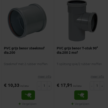
PVC grijs benor steekmof
PVC grijs benor T-stuk 90°
dia.200
dia.200 2 mof
Steekmof met 2 rubber moffen
T-splitsing spie/2 rubber moffen
meer info
meer info
€ 10,33
€ 17,91
-
+
-
+
incl.btw
incl.btw
Vergelijken
Vergelijken