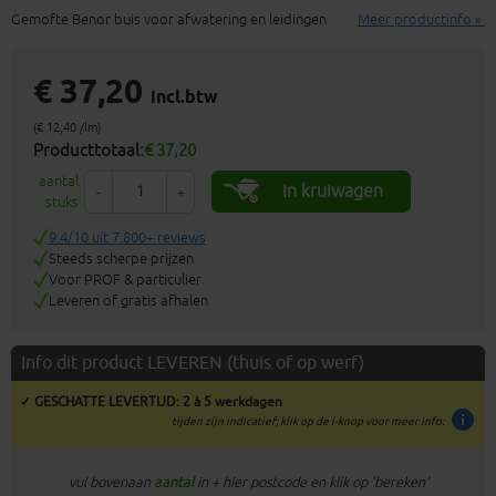
Gemofte Benor buis voor afwatering en leidingen
Meer productinfo »
€ 37,20
incl.btw
(€ 12,40 /lm)
Producttotaal:
€ 37,20
aantal
In kruiwagen
-
+
stuks
9.4/10 uit 7.800+ reviews
Steeds scherpe prijzen
Voor PROF & particulier
Leveren of gratis afhalen
Info dit product LEVEREN (thuis of op werf)
✓ GESCHATTE LEVERTIJD: 2 à 5 werkdagen
info
tijden zijn indicatief; klik op de i-knop voor meer info:
vul bovenaan
aantal
in + hier postcode en klik op 'bereken'