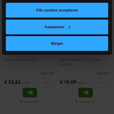
Alle cookies accepteren
Aanpassen
PVC grijs benor bocht 90°
PVC grijs benor schuifmof
Weiger
dia.200 2 mof
dia.200
Bocht 2 rubber moffen
Doorsteekmof met 2 rubber
moffen
meer info
meer info
€ 23,62
€ 10,09
-
+
-
+
incl.btw
incl.btw
Vergelijken
Vergelijken