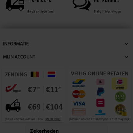
LEVERINGEN
HULP NODIG?
België en Nederland
Stel dan hier je vraag

INFORMATIE

MIJN ACCOUNT