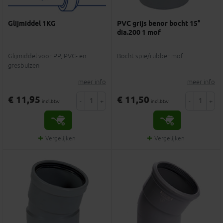
Glijmiddel 1KG
PVC grijs benor bocht 15°
dia.200 1 mof
Glijmiddel voor PP, PVC- en
Bocht spie/rubber mof
gresbuizen
meer info
meer info
€ 11,95
€ 11,50
-
+
-
+
incl.btw
incl.btw
Vergelijken
Vergelijken