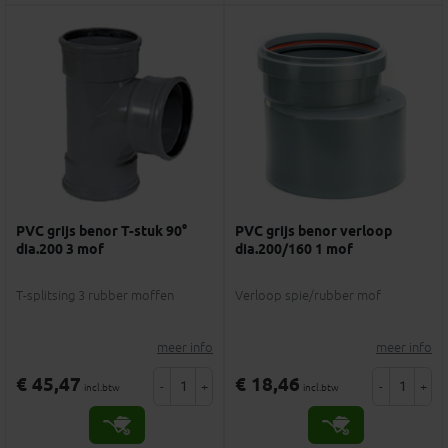
PVC grijs benor T-stuk 90°
PVC grijs benor verloop
dia.200 3 mof
dia.200/160 1 mof
T-splitsing 3 rubber moffen
Verloop spie/rubber mof
meer info
meer info
€ 45,47
€ 18,46
-
+
-
+
incl.btw
incl.btw