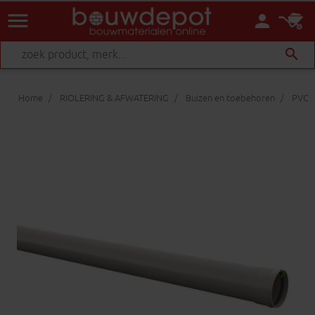
menu
person
search
Home
RIOLERING & AFWATERING
Buizen en toebehoren
PVC a
keyboard_arrow_right
Volgen