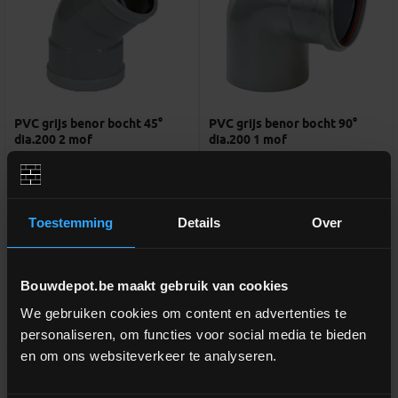
PVC grijs benor bocht 45°
PVC grijs benor bocht 90°
dia.200 2 mof
dia.200 1 mof
Bocht 2 rubber moffen
Bocht spie/rubber mof
Toestemming
Details
Over
meer info
meer info
€ 18,27
€ 13,90
-
+
-
+
incl.btw
incl.btw
Bouwdepot.be maakt gebruik van cookies
We gebruiken cookies om content en advertenties te
Vergelijken
Vergelijken
personaliseren, om functies voor social media te bieden
en om ons websiteverkeer te analyseren.