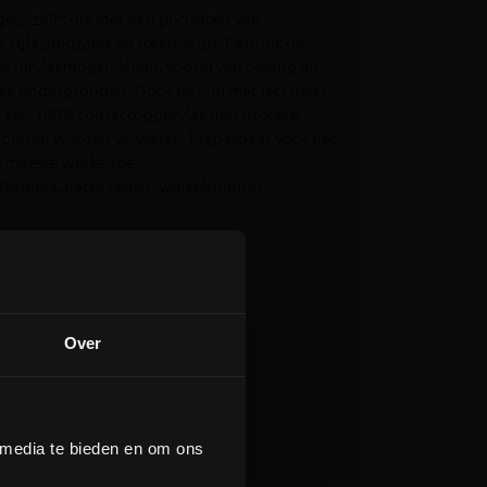
ls, zelfs die met een porositeit van <
 (glas)mozaïek en steenstrips. Gebruik de
e uitvlakmogelijkheid, vooral van belang bij
kke ondergronden. Door de lijm met iets meer
r een 100% contactoppervlak met grotere
 buiten worden verwerkt. Toepasbaar voor het
de meeste werkende
kamers, natte cellen, winkelruimtes,
Over
gelsoort.
 media te bieden en om ons