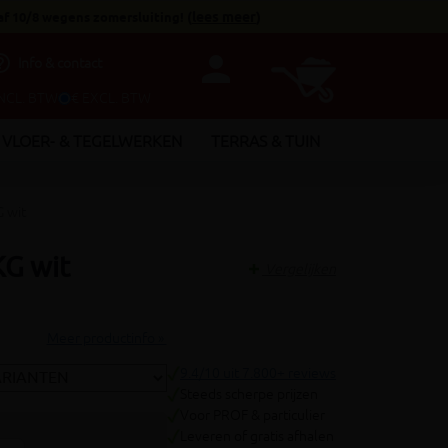
af 10/8 wegens zomersluiting!
(
lees meer
)
person
utline
Info & contact
INCL. BTW
€ EXCL. BTW
VLOER- & TEGELWERKEN
TERRAS & TUIN
 wit
G wit
Vergelijken
Meer productinfo »
9.4/10 uit 7.800+ reviews
Steeds scherpe prijzen
Voor PROF & particulier
Leveren of gratis afhalen