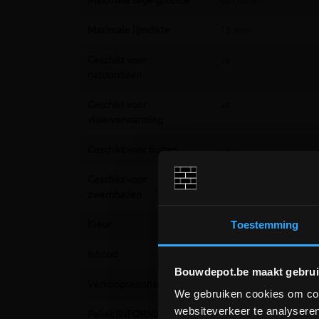
Maximale tegelgrootte
80x80 cm
Maximale lijmdikte
15 mm
Geschikt voor
Ja
natuursteen
Geschikt voor
Ja
vloerverwarming
Geschikt voor buiten
Ja
Geschikt voor
Ja
zwembaden
Kleur
Wit
Toestemming
Inhoud
25 KG
Bouwdepot.be maakt gebrui
Verkoopseenheid
Zak van 25 KG
We gebruiken cookies om cont
websiteverkeer te analyseren
Pallet (INFORMATIEF)
40 zakken