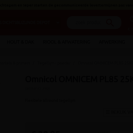
 Ichtegem en Ieper starten de gecommuniceerde levertermijnen pas van
help_o
search
€ 
HOUT & DAK
RIOOL & AFWATERING
AFWERKING
mortels & primers
Tegellijm - poeder
Omnicol OMNICEM PL85 25KG
Omnicol OMNICEM PL85 25K
(artikel ID: 340)
Flexibele allround tegellijm
aantal