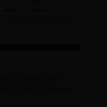
afhalen
Bekkevoort
Hoogstraten
Staat jouw gewenste afhaaldepot niet in bovenstaande lijst dan
kan dit artikel daar NOOIT gratis afgehaald worden
passingen en tegelsoorten hebben wij een
nden en vloeren en voor binnen- en
 te maken met water. Eenmaal aangemaakte lijm