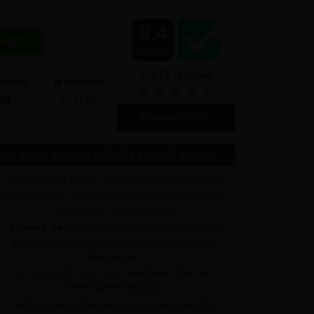
+
9.4
wagen
Out of 10
7.912 reviews
eenheid
je bespaart
,06
€ 155,80
Powered by Kiyoh
Info gratis AFHAALDEPOTS voor dit product
✓ Dit product is
ENKEL
verkrijgbaar op onderstaande
afhaaldepot(s) (! dit betekent niet dat het artikel op al
deze depots nu voorradig is)
•
Binnen 1 werkdag
na online bestelling ontvang je
een afhaalbevestiging INDIEN voorradig op het
afhaaldepot.
✍
CHAT MET ONS
voor de actuele stock op
onderstaande depot(s)
➥ Klik op een afhaaldepot voor praktische info