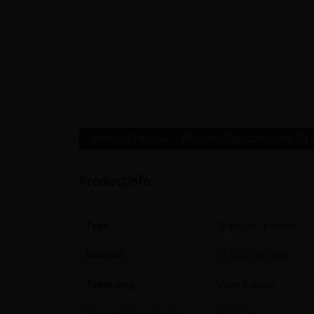
PRODUCTINFO »
PRODUCTBEOORDELINGEN 
Productinfo
Type
Tegellijm - poeder
Kwaliteit
S1 (zeer flexibel)
Toepassing
Vloer & wand