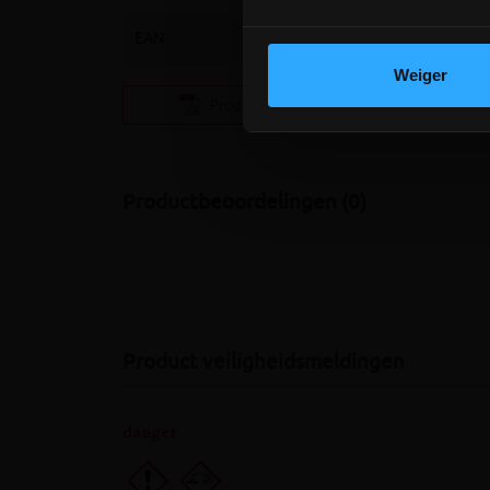
EAN
5410279106320
Weiger
Productfiche OMNICEM PL85
(286.21KB)
Productbeoordelingen (0)
Product veiligheidsmeldingen