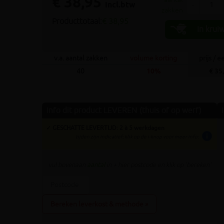
€ 38,95
incl.btw
-
zakken
Producttotaal:
€ 38,95
In krui
v.a. aantal zakken
volume korting
prijs / 
40
10%
€ 35
Info dit product LEVEREN (thuis of op werf)
✓ GESCHATTE LEVERTIJD: 2 à 5 werkdagen
info
tijden zijn indicatief; klik op de i-knop voor meer info:
vul bovenaan
aantal
in + hier postcode en klik op 'bereken'
Bereken leverkost & methode »