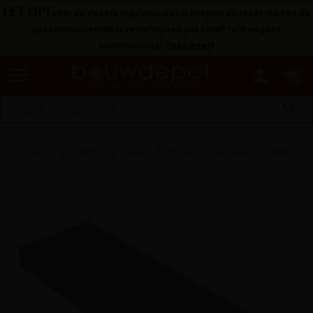
LET OP!
voor de depots Ingelmunster, Ichtegem en Ieper starten de
gecommuniceerde levertermijnen pas vanaf 10/8 wegens
zomersluiting!
(
lees meer
)
menu
person
search
Home
RUWBOUW
Gevels
Dorpels
Dorpel arduin dikte 5