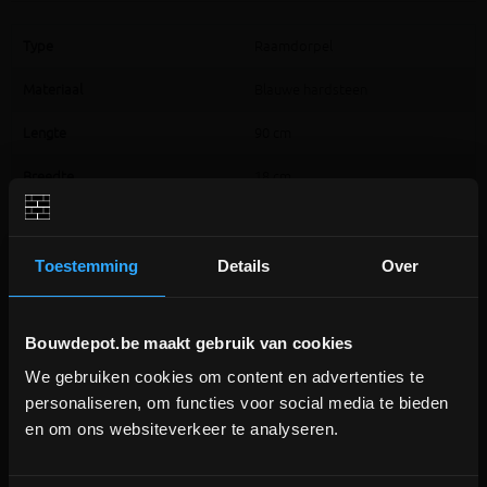
Type
Raamdorpel
Materiaal
Blauwe hardsteen
Lengte
90 cm
Breedte
18 cm
Hoogte
5 cm
Toestemming
Details
Over
Extra informatie
Bouwdepot.be maakt gebruik van cookies
Effen en vlak oppervlak
3 kanten afgewerkt (bovenkant, voorkant en 2 zijkanten)
We gebruiken cookies om content en advertenties te
DEPOT INGELMUNSTER EN
Met chanfrein langs de lange randen
personaliseren, om functies voor social media te bieden
ICHTEGEM GESLOTEN!
Standaard geschuurd
en om ons websiteverkeer te analyseren.
Voorzien van een druipgleuf aan de onderkant
depot Ingelmunster en Ichtegem zijn nog
Perfecte kwaliteit
gesloten t.e.m. 9/8 wegens bouwverlof!