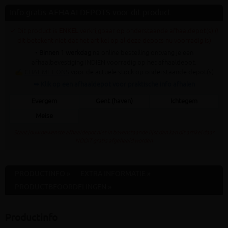
Info gratis AFHAALDEPOTS voor dit product
✓ Dit product is
ENKEL
verkrijgbaar op onderstaande afhaaldepot(s) (!
dit betekent niet dat het artikel op al deze depots nu voorradig is)
•
Binnen 1 werkdag
na online bestelling ontvang je een
afhaalbevestiging INDIEN voorradig op het afhaaldepot.
✍
CHAT MET ONS
voor de actuele stock op onderstaande depot(s)
➥ Klik op een afhaaldepot voor praktische info afhalen
Evergem
Gent (haven)
Ichtegem
Meise
Staat jouw gewenste afhaaldepot niet in bovenstaande lijst dan kan dit artikel daar
NOOIT gratis afgehaald worden
PRODUCTINFO »
EXTRA INFORMATIE »
PRODUCTBEOORDELINGEN »
Productinfo