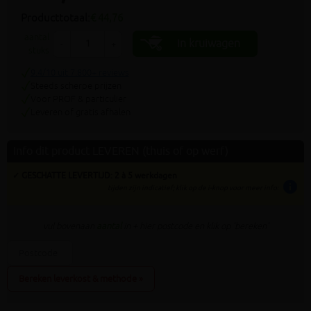
Producttotaal:
€ 44,76
aantal
In kruiwagen
-
+
stuks
9.4/10 uit 7.800+ reviews
Steeds scherpe prijzen
Voor PROF & particulier
Leveren of gratis afhalen
Info dit product LEVEREN (thuis of op werf)
✓ GESCHATTE LEVERTIJD: 2 à 5 werkdagen
info
tijden zijn indicatief; klik op de i-knop voor meer info:
vul bovenaan
aantal
in + hier postcode en klik op 'bereken'
Bereken leverkost & methode »