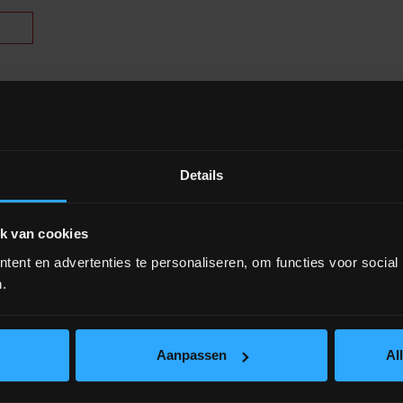
Details
k van cookies
ent en advertenties te personaliseren, om functies voor social
.
iew
Aanpassen
Al
U
Bouwdepot PU
Bouwdepot P
m 750ml NBS
isolatieschuim NBS
750ml NBS
combibox