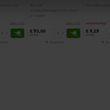
eschuim voor
Box met
Voor NBS pistoo
isolatie-/montageschuim, pistool
en cleaner
meer info
meer info
volumekorting!
€ 95,00
€ 9,29
+
-
+
-
incl.btw
incl.btw
elijken
Vergelijken
Ver