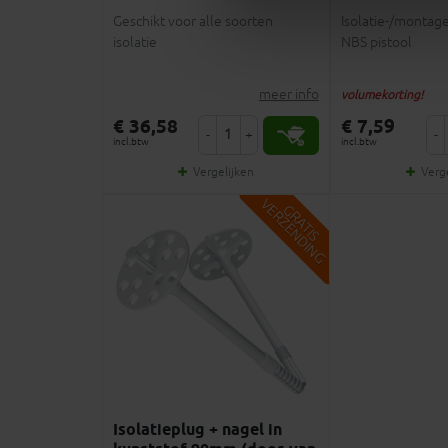
Geschikt voor alle soorten
Isolatie-/montag
isolatie
NBS pistool
meer info
volumekorting!
€ 36,58
€ 7,59
-
+
-
incl.btw
incl.btw
Vergelijken
Verg
V
G
G
R
A
T
I
S
E
R
Z
E
N
D
I
N
Isolatieplug + nagel in