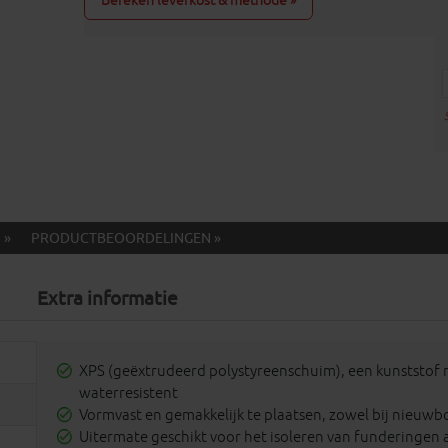
Bereken leverkost & methode »
 »
PRODUCTBEOORDELINGEN »
Extra informatie
XPS (geëxtrudeerd polystyreenschuim), een kunststof 
waterresistent
Vormvast en gemakkelijk te plaatsen, zowel bij nieuwb
Uitermate geschikt voor het isoleren van funderingen 