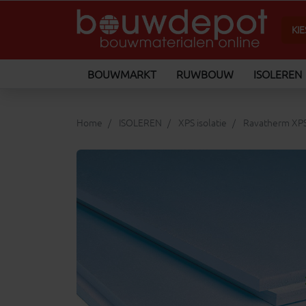
BOUWMARKT
RUWBOUW
ISOLEREN
Home
ISOLEREN
XPS isolatie
Ravatherm XPS 
keyboard