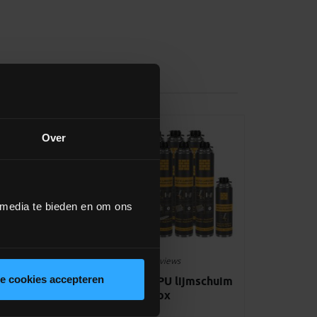
Over
 media te bieden en om ons
2 reviews
le cookies accepteren
U lijmschuim
Bouwdepot PU lijmschuim
NBS combibox