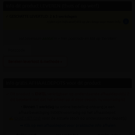
Info dit product LEVEREN (thuis of op werf)
✓ GESCHATTE LEVERTIJD: 2 à 5 werkdagen
info
tijden zijn indicatief; klik op de i-knop voor meer info:
vul bovenaan
aantal
in + hier postcode en klik op 'bereken'
Bereken leverkost & methode »
Info gratis AFHAALDEPOTS voor dit product
✓ Dit product is
ENKEL
verkrijgbaar op onderstaande afhaaldepot(s) (!
dit betekent niet dat het artikel op al deze depots nu voorradig is)
•
Binnen 1 werkdag
na online bestelling ontvang je een
afhaalbevestiging INDIEN voorradig op het afhaaldepot.
✍
CHAT MET ONS
voor de actuele stock op onderstaande depot(s)
➥ Klik op een afhaaldepot voor praktische info afhalen