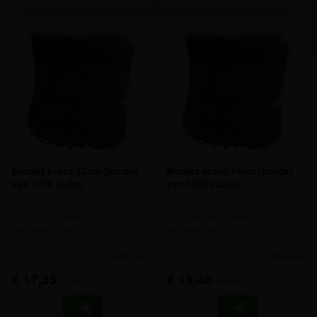
Bindlas krans 12cm (bundel
Bindlas krans 14cm (bundel
van 1000 stuks)
van 1000 stuks)
Voor het verankeren van
Voor het verankeren van
betonwapening
betonwapening
meer info
meer info
€ 17,35
€ 18,46
-
+
-
+
incl.btw
incl.btw