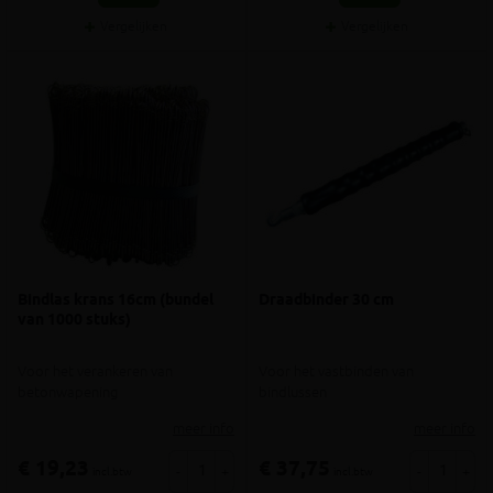
Vergelijken
Vergelijken
Bindlas krans 16cm (bundel
Draadbinder 30 cm
van 1000 stuks)
Voor het verankeren van
Voor het vastbinden van
betonwapening
bindlussen
meer info
meer info
€ 19,23
€ 37,75
-
+
-
+
incl.btw
incl.btw