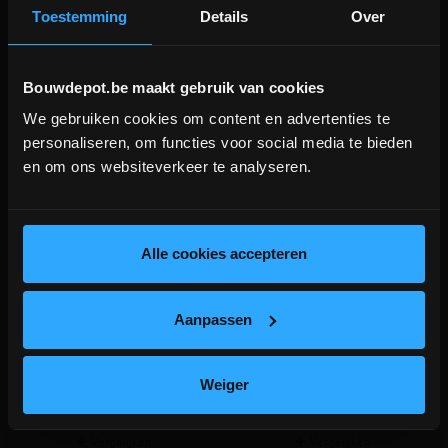
Toestemming
Details
Over
Bouwdepot.be maakt gebruik van cookies
We gebruiken cookies om content en advertenties te
DEPOT INGELMUNSTER EN
personaliseren, om functies voor social media te bieden
ICHTEGEM GESLOTEN!
en om ons websiteverkeer te analyseren.
1 review
depot Ingelmunster en Ichtegem zijn nog
Beton C20/25 in plastiek zak
Bindlas krans 10cm (bundel
gesloten t.e.m. 9/8 wegens bouwverlof!
25KG
van 1000 stuks)
lees hier meer!
Alle cookies accepteren
Kant-en-klare betonmortel
Voor het verankeren van
C20/25
betonwapening
Aanpassen
meer info
meer info
volumekorting!
€ 4,99
€ 16,32
-
+
-
+
incl.btw
incl.btw
Weiger
Vergelijken
Vergelijken