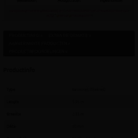
Bekkevoort
Hoogstraten
Ingelmunster
Staat jouw gewenste afhaaldepot niet in bovenstaande lijst dan kan dit artikel daar
NOOIT gratis afgehaald worden
PRODUCTINFO »
EXTRA INFORMATIE »
AANVERWANTE PRODUCTEN »
PRODUCTBEOORDELINGEN »
Productinfo
Type
Betonnet (Steknet)
Lengte
5,95 m
Breedte
2,35 m
Dikte
10 mm