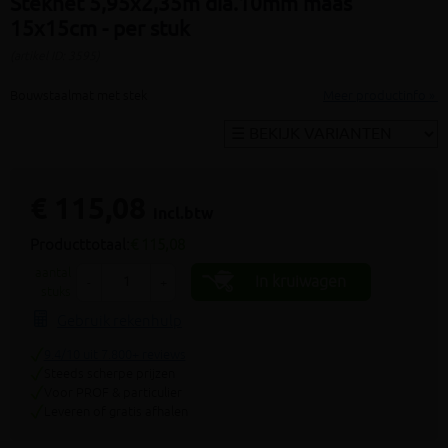
Steknet 5,95x2,35m dia.10mm maas
15x15cm - per stuk
(artikel ID: 3595)
Bouwstaalmat met stek
Meer productinfo »
€ 115,08
incl.btw
Producttotaal:
€ 115,08
aantal
In kruiwagen
-
+
stuks
Gebruik rekenhulp
9.4/10 uit 7.800+ reviews
Steeds scherpe prijzen
Voor PROF & particulier
Leveren of gratis afhalen