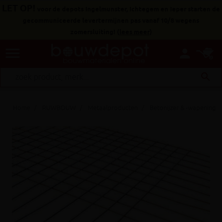
LET OP!
voor de depots Ingelmunster, Ichtegem en Ieper starten de
gecommuniceerde levertermijnen pas vanaf 10/8 wegens
zomersluiting!
(
lees meer
)
menu
person
search
Home
RUWBOUW
Metaalproducten
Betonijzer & -wapening