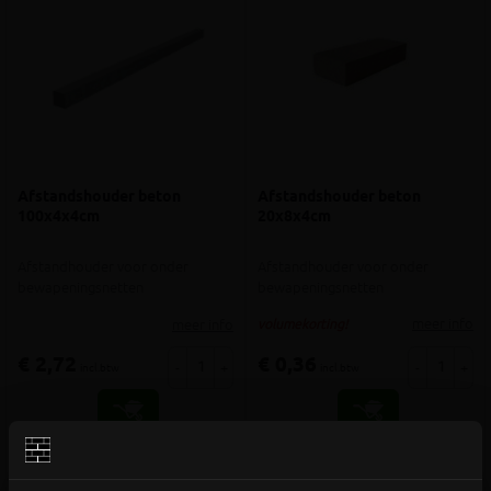
Afstandshouder beton
Afstandshouder beton
100x4x4cm
20x8x4cm
Afstandhouder voor onder
Afstandhouder voor onder
bewapeningsnetten
bewapeningsnetten
meer info
meer info
volumekorting!
€ 2,72
€ 0,36
-
+
-
+
incl.btw
incl.btw
Vergelijken
Vergelijken