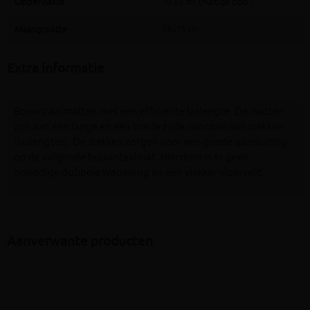
Oppervlakte
10,83 m² (nuttige opp.)
Maasgrootte
15x15 cm
Extra informatie
Bouwstaalmatten met een efficiënte laslengte. De matten
zijn aan één lange en één brede zijde voorzien van stekken
(laslengtes). De stekken zorgen voor een goede aansluiting
op de volgende bouwstaalmat. Hierdoor is er geen
onnodige dubbele wapening en een vlakker vloerveld.
Aanverwante producten