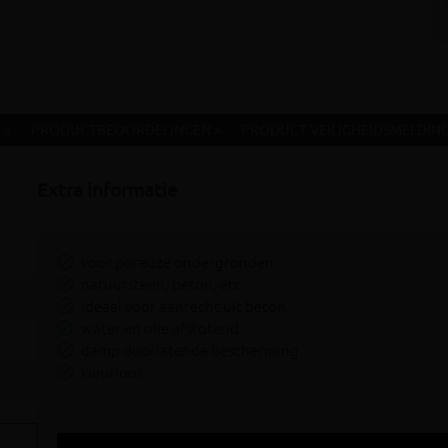
 »
PRODUCTBEOORDELINGEN »
PRODUCT VEILIGHEIDSMELDING
Extra informatie
voor poreuze ondergronden
natuursteen, beton, etc...
ideaal voor aanrecht uit beton
water en olie afstotend
damp doorlatende bescherming
kleurloos