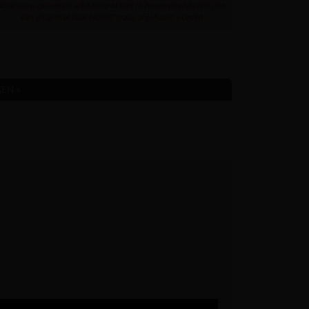
Staat jouw gewenste afhaaldepot niet in bovenstaande lijst dan
kan dit artikel daar NOOIT gratis afgehaald worden
EN »