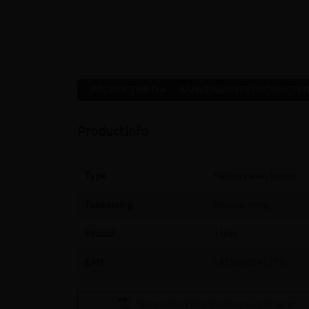
PRODUCTINFO »
AANVERWANTE PRODUCTEN
Productinfo
Type
Natuursteen/beton
Toepassing
Bescherming
Inhoud
1 liter
EAN
5425020542210
Technische Fiche Im-Pregna
(467.56KB)