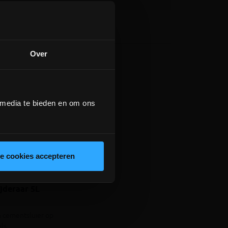
Over
 media te bieden en om ons
le cookies accepteren
views
jderaar 5L
 cementsluier op
ls