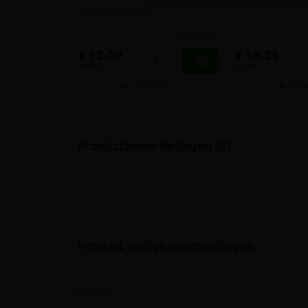
keramische tegels
meer info
€ 12,00
€ 13,25
-
+
-
incl.btw
incl.btw
Vergelijken
Verg
Productbeoordelingen (0)
Product veiligheidsmeldingen