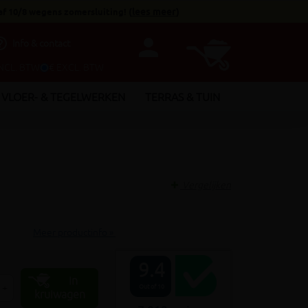
af 10/8 wegens zomersluiting!
(
lees meer
)
person
utline
Info & contact
INCL. BTW
€ EXCL. BTW
VLOER- & TEGELWERKEN
TERRAS & TUIN
Vergelijken
Meer productinfo »
9.4
In
+
Out of 10
kruiwagen