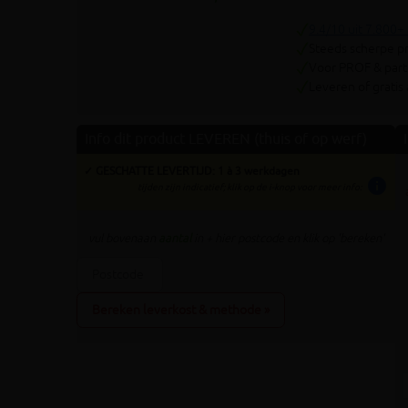
9.4/10 uit 7.800+
Steeds scherpe pr
Voor PROF & parti
Leveren of gratis
Info dit product LEVEREN (thuis of op werf)
✓ GESCHATTE LEVERTIJD: 1 à 3 werkdagen
info
tijden zijn indicatief; klik op de i-knop voor meer info:
vul bovenaan
aantal
in + hier postcode en klik op 'bereken'
Bereken leverkost & methode »