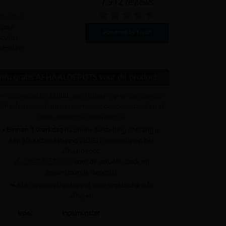
7.912 reviews
 reviews
ijzen
Powered by Kiyoh
culier
 afhalen
Info gratis AFHAALDEPOTS voor dit product
✓ Dit product is
ENKEL
verkrijgbaar op onderstaande
afhaaldepot(s) (! dit betekent niet dat het artikel op al
deze depots nu voorradig is)
•
Binnen 1 werkdag
na online bestelling ontvang je
een afhaalbevestiging INDIEN voorradig op het
afhaaldepot.
✍
CHAT MET ONS
voor de actuele stock op
onderstaande depot(s)
➥ Klik op een afhaaldepot voor praktische info
afhalen
Ieper
Ingelmunster