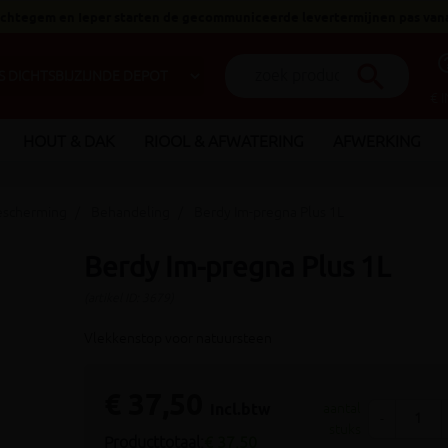
 Ichtegem en Ieper starten de gecommuniceerde levertermijnen pas van
help_o
search
€ 
HOUT & DAK
RIOOL & AFWATERING
AFWERKING
escherming
Behandeling
Berdy Im-pregna Plus 1L
Berdy Im-pregna Plus 1L
(artikel ID: 3679)
Vlekkenstop voor natuursteen
€ 37,50
incl.btw
aantal
-
stuks
Producttotaal:
€ 37,50