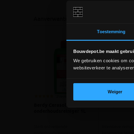
Aanverwante producten
Toestemming
Bouwdepot.be maakt gebrui
We gebruiken cookies om cont
websiteverkeer te analyseren
Weiger
2 reviews
2 rev
Berdy Cerasol
Berdy Intens 
onderhoudsreiniger 1L
Sterk ontvettende
Intensieve reinig
onderhoudsreiniger voor
keramische tegel