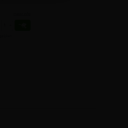
meer info
+
gelijken