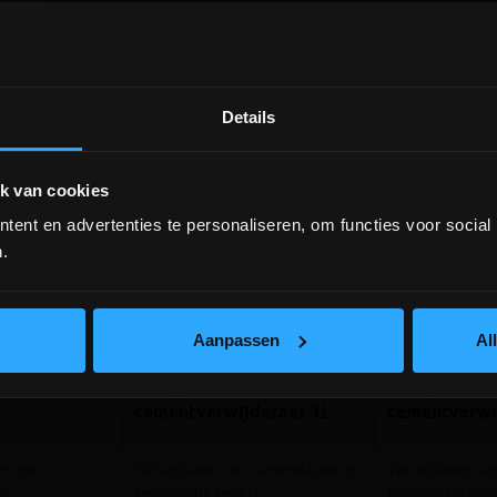
Details
DEPOT INGELMUNSTER EN
ICHTEGEM GESLOTEN!
k van cookies
ent en advertenties te personaliseren, om functies voor social
depot Ingelmunster en Ichtegem zijn nog
gesloten t.e.m. 9/8 wegens bouwverlof!
.
lees hier meer!
Aanpassen
Al
iews
2 re
Clean 1L
Berdy P803
Berdy P803
cementverwijderaar 1L
cementverwi
er voor
Verwijderen van cementsluier op
Verwijderen van
s
keramische tegels
keramische tege