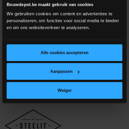
Bouwdepot.be maakt gebruik van cookies
hoogte van 201.4cm.
We gebruiken cookies om content en advertenties te
personaliseren, om functies voor social media te bieden
Optie: gelaagd melkglas (zie aanverwante producten)
en om ons websiteverkeer te analyseren.
Vind je een specifieke STEELIT deur niet terug op onze
webshop?
Contacteer ons
dan zeker, we kunnen alle
Alle cookies accepteren
modellen STEELIT deuren leveren!
Aanpassen
Aanverwante producten
Weiger