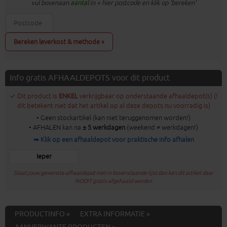
vul bovenaan
aantal
in + hier postcode en klik op 'bereken'
Bereken leverkost & methode »
Info gratis AFHAALDEPOTS voor dit product
✓ Dit product is
ENKEL
verkrijgbaar op onderstaande afhaaldepot(s) (!
dit betekent niet dat het artikel op al deze depots nu voorradig is)
• Geen stockartikel (kan niet teruggenomen worden!)
• AFHALEN kan na
± 5 werkdagen
(weekend ≠ werkdagen!)
➥ Klik op een afhaaldepot voor praktische info afhalen
Ieper
Staat jouw gewenste afhaaldepot niet in bovenstaande lijst dan kan dit artikel daar
NOOIT gratis afgehaald worden
PRODUCTINFO »
EXTRA INFORMATIE »