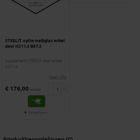
STEELIT optie melkglas enkel
deur H211.4 B87.5
Supplement STEELIT deur enkel
H211.4
meer info
€ 176,00
-
+
incl.btw
Vergelijken
Productbeoordelingen (0)