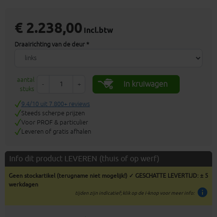
€ 2.238,00
incl.btw
Draairichting van de deur *
aantal
In kruiwagen
-
+
stuks
9.4/10 uit 7.800+ reviews
Steeds scherpe prijzen
Voor PROF & particulier
Leveren of gratis afhalen
Info dit product LEVEREN (thuis of op werf)
Geen stockartikel (terugname niet mogelijk!) ✓ GESCHATTE LEVERTIJD: ± 5
werkdagen
info
tijden zijn indicatief; klik op de i-knop voor meer info: