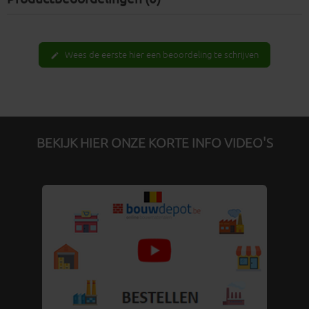
Wees de eerste hier een beoordeling te schrijven
edit
BEKIJK HIER ONZE KORTE INFO VIDEO'S