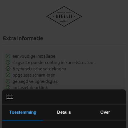
Extra informatie
eenvoudige installatie
slagvaste poedercoating in korrelstructuur.
6 symmetrische verdelingen
opgelaste scharnieren
gelaagd veiligheidsglas
inclusief deurklink
volle stalen plaat onderaan
100% handgemaakt
Toestemming
Details
Over
De verdelingen kunnen in afmeting wijzigen naargelang de
hoogte van de deur. De foto toont een verdeling op een