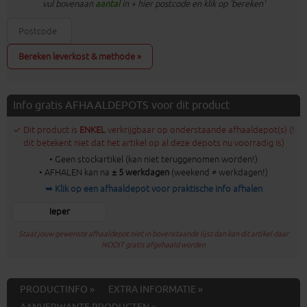
vul bovenaan
aantal
in + hier postcode en klik op 'bereken'
Bereken leverkost & methode »
Info gratis AFHAALDEPOTS voor dit product
✓ Dit product is
ENKEL
verkrijgbaar op onderstaande afhaaldepot(s) (!
dit betekent niet dat het artikel op al deze depots nu voorradig is)
• Geen stockartikel (kan niet teruggenomen worden!)
• AFHALEN kan na
± 5 werkdagen
(weekend ≠ werkdagen!)
➥ Klik op een afhaaldepot voor praktische info afhalen
Ieper
Staat jouw gewenste afhaaldepot niet in bovenstaande lijst dan kan dit artikel daar
NOOIT gratis afgehaald worden
PRODUCTINFO »
EXTRA INFORMATIE »