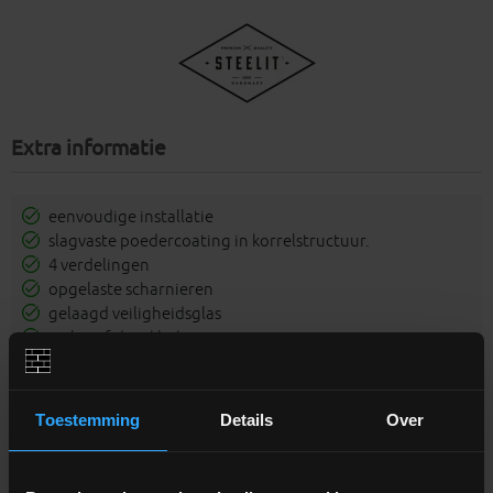
Extra informatie
eenvoudige installatie
slagvaste poedercoating in korrelstructuur.
4 verdelingen
opgelaste scharnieren
gelaagd veiligheidsglas
inclusief deurklink
100% handgemaakt
Toestemming
Details
Over
De verdelingen kunnen in afmeting wijzigen naargelang de
hoogte van de deur. De foto toont een verdeling op een
hoogte van 201.4cm.