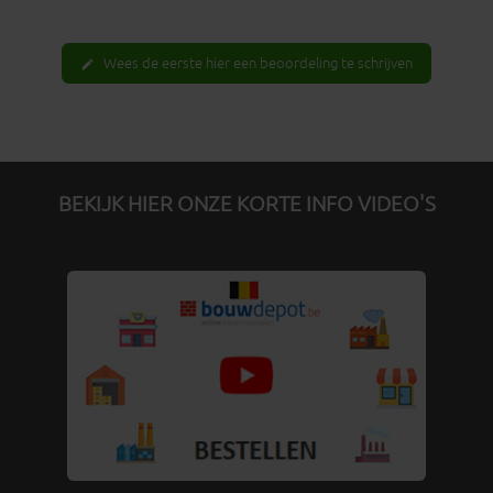
Wees de eerste hier een beoordeling te schrijven
edit
BEKIJK HIER ONZE KORTE INFO VIDEO'S