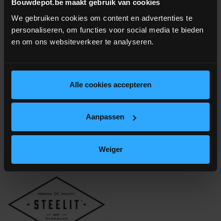
Bouwdepot.be maakt gebruik van cookies
We gebruiken cookies om content en advertenties te
personaliseren, om functies voor social media te bieden
Optie: gelaagd melkglas (zie aanverwante producten)
en om ons websiteverkeer te analyseren.
Vind je een specifieke STEELIT deur niet terug op onze
webshop?
Contacteer ons
dan zeker, we kunnen alle
Alle cookies accepteren
modellen STEELIT deuren leveren!
Aanpassen
Aanverwante producten
Weiger