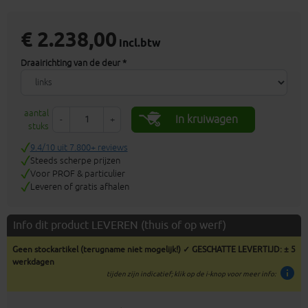
€ 2.238,00
incl.btw
Draairichting van de deur *
aantal
In kruiwagen
-
+
stuks
9.4/10 uit 7.800+ reviews
Steeds scherpe prijzen
Voor PROF & particulier
Leveren of gratis afhalen
Info dit product LEVEREN (thuis of op werf)
Geen stockartikel (terugname niet mogelijk!) ✓ GESCHATTE LEVERTIJD: ± 5
werkdagen
info
tijden zijn indicatief; klik op de i-knop voor meer info: