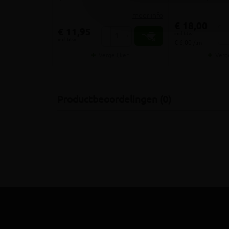
meer info
€ 18,00
€ 11,95
incl.btw
-
-
+
incl.btw
€ 6,00 /lm
Vergelijken
Verg
Productbeoordelingen (0)