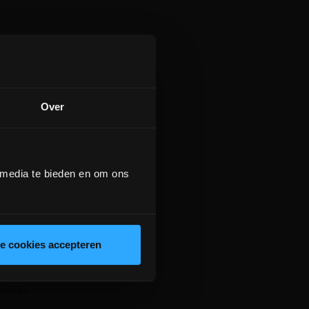
Over
 media te bieden en om ons
nor bocht 15°
le cookies accepteren
f
 moffen