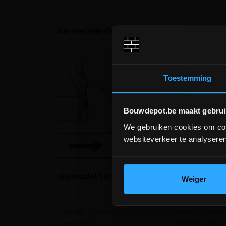
Aanverwante producten
Toestemming
Bouwdepot.be maakt gebrui
We gebruiken cookies om cont
websiteverkeer te analyseren
Glijmiddel 1KG
PVC buis gem
Weiger
D125x3.2 Grij
Glijmiddel voor PP, PVC- en
Gemofte Benor b
gresbuizen
afwatering en nu