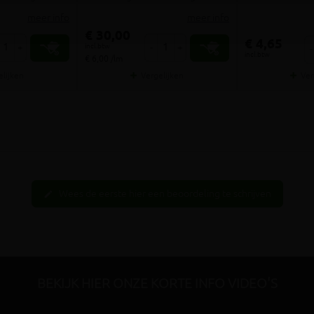
meer info
meer info
€ 30,00
€ 4,65
incl.btw
+
-
+
-
incl.btw
€ 6,00 /lm
elijken
Vergelijken
Ver
Wees de eerste hier een beoordeling te schrijven
edit
BEKIJK HIER ONZE KORTE INFO VIDEO'S