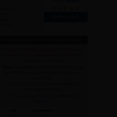
7.912 reviews
 reviews
ijzen
Powered by Kiyoh
culier
 afhalen
Info gratis AFHAALDEPOTS voor dit product
✓ Dit product is
ENKEL
verkrijgbaar op onderstaande
afhaaldepot(s) (! dit betekent niet dat het artikel op al
deze depots nu voorradig is)
•
Binnen 1 werkdag
na online bestelling ontvang je
een afhaalbevestiging INDIEN voorradig op het
afhaaldepot.
✍
CHAT MET ONS
voor de actuele stock op
onderstaande depot(s)
➥ Klik op een afhaaldepot voor praktische info
afhalen
Ieper
Kampenhout