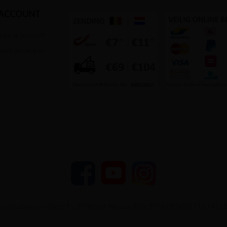
 ACCOUNT
 op je account
ount aanmaken
YouTube
Facebook
Instagram
| Industriepark-West 75, 9100 Sint-Niklaas (BE) | BTW BE0670.770.143 | 