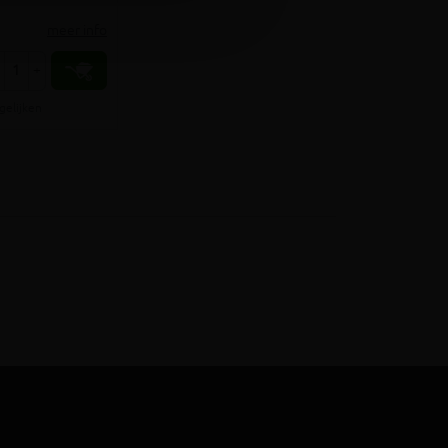
meer info
+
gelijken