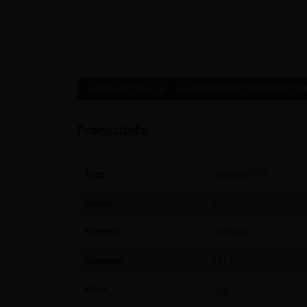
PRODUCTINFO »
AANVERWANTE PRODUCTEN
Productinfo
Type
Hulpstuk PVC
Model
Bocht 15°
Kenmerk
mof/spie
Diameter
125 mm
Kleur
Grijs