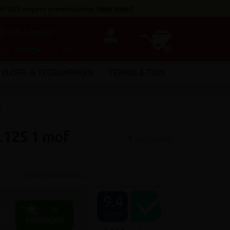
af 10/8 wegens zomersluiting!
(
lees meer
)
person
utline
Info & contact
INCL. BTW
€ EXCL. BTW
VLOER- & TEGELWERKEN
TERRAS & TUIN
f
a.125 1 mof
Vergelijken
Meer productinfo »
9.4
In
+
Out of 10
kruiwagen