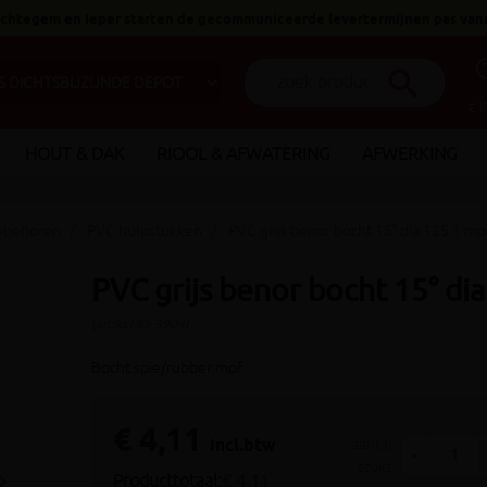
 Ichtegem en Ieper starten de gecommuniceerde levertermijnen pas van
help_o
search
€ 
HOUT & DAK
RIOOL & AFWATERING
AFWERKING
oebehoren
PVC hulpstukken
PVC grijs benor bocht 15° dia.125 1 mo
PVC grijs benor bocht 15° di
(artikel ID: 3904)
Bocht spie/rubber mof
€ 4,11
incl.btw
aantal
-
stuks
_arrow_right
Producttotaal:
€ 4,11