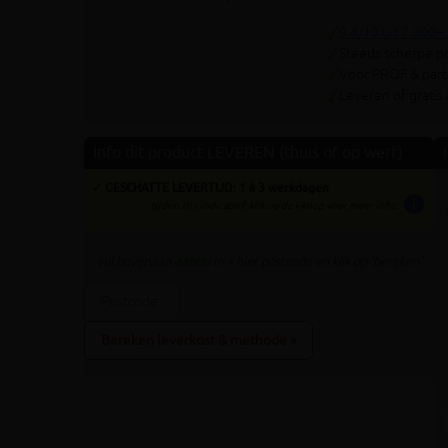
Volgende
9.4/10 uit 7.800+
Steeds scherpe pr
Voor PROF & parti
Leveren of gratis
Info dit product LEVEREN (thuis of op werf)
✓ GESCHATTE LEVERTIJD: 1 à 3 werkdagen
info
tijden zijn indicatief; klik op de i-knop voor meer info:
vul bovenaan
aantal
in + hier postcode en klik op 'bereken'
Bereken leverkost & methode »